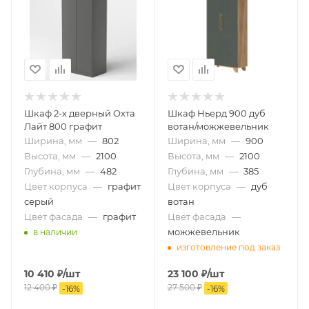
Шкаф 2-х дверный Охта
Шкаф Ньерд 900 дуб
Лайт 800 графит
вотан/можжевельник
Ширина, мм
—
802
Ширина, мм
—
900
Высота, мм
—
2100
Высота, мм
—
2100
Глубина, мм
—
482
Глубина, мм
—
385
Цвет корпуса
—
графит
Цвет корпуса
—
дуб
серый
вотан
Цвет фасада
—
графит
Цвет фасада
—
можжевельник
в наличии
изготовление под заказ
10 410
₽
/шт
23 100
₽
/шт
12 400
₽
27 500
₽
-
16
%
-
16
%