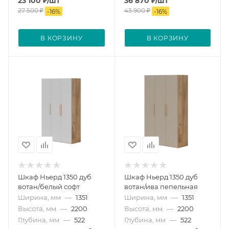
23 100
₽
/шт
36 870
₽
/шт
27 500
₽
43 900
₽
-
16
%
-
16
%
В КОРЗИНУ
В КОРЗИНУ
Шкаф Ньерд 1350 дуб
Шкаф Ньерд 1350 дуб
вотан/белый софт
вотан/ива пепельная
Ширина, мм
—
1351
Ширина, мм
—
1351
Высота, мм
—
2200
Высота, мм
—
2200
Глубина, мм
—
522
Глубина, мм
—
522