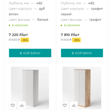
Глубина, мм
—
482
Глубина, мм
—
482
Цвет корпуса
—
дуб
Цвет корпуса
—
графит
вотан
серый
Цвет фасада
—
белый
Цвет фасада
—
графит
в наличии
в наличии
7 220
₽
/шт
7 810
₽
/шт
8 600
₽
9 300
₽
-
16
%
-
16
%
В КОРЗИНУ
В КОРЗИНУ