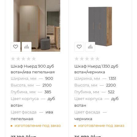
Шкаф Ньерд 900 дуб
Шкаф Ньерд 1350 дуб
вотан/ива пепельная
вотан/черника
Ширина, мм
—
900
Ширина, мм
—
1351
Высота, мм
—
2100
Высота, мм
—
2200
Глубина, мм
—
385
Глубина, мм
—
522
Цвет корпуса
—
дуб
Цвет корпуса
—
дуб
вотан
вотан
Цвет фасада
—
ива
Цвет фасада
—
пепельная
черника
изготовление под заказ
изготовление под заказ