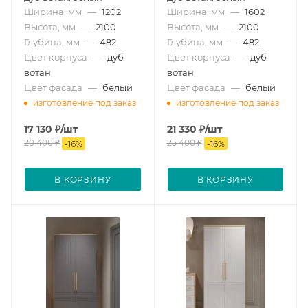
Ширина, мм
—
1202
Ширина, мм
—
1602
Высота, мм
—
2100
Высота, мм
—
2100
Глубина, мм
—
482
Глубина, мм
—
482
Цвет корпуса
—
дуб
Цвет корпуса
—
дуб
вотан
вотан
Цвет фасада
—
белый
Цвет фасада
—
белый
изготовление под заказ
изготовление под заказ
17 130
₽
/шт
21 330
₽
/шт
20 400
₽
25 400
₽
-
16
%
-
16
%
В КОРЗИНУ
В КОРЗИНУ