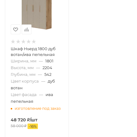
Шкаф Ньерд 1800 дуб
вотан/ива пепельная
Ширина, мм
—
1801
Высота, мм
—
2204
Глубина, мм
—
542
Цвет корпуса
—
дуб
вотан
Цвет фасада
—
ива
пепельная
изготовление под заказ
48 720
₽
/шт
58 000
₽
-
16
%