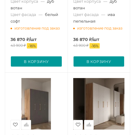
Цвет корпуса
—
дуб
Цвет корпуса
—
дуб
вотан
вотан
Цвет фасада
—
белый
Цвет фасада
—
ива
софт
пепельная
изготовление под заказ
изготовление под заказ
36 870
₽
/шт
36 870
₽
/шт
43 900
₽
43 900
₽
-
16
%
-
16
%
В КОРЗИНУ
В КОРЗИНУ