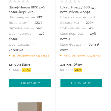
Шкаф Ньерд 1800 дуб
Шкаф Ньерд 1800 дуб
вотан/черника
вотан/белый софт
Ширина, мм
—
1801
Ширина, мм
—
1801
Высота, мм
—
2204
Высота, мм
—
2204
Глубина, мм
—
542
Глубина, мм
—
542
Цвет корпуса
—
дуб
Цвет корпуса
—
дуб
вотан
вотан
Цвет фасада
—
Цвет фасада
—
белый
черника
софт
изготовление под заказ
изготовление под заказ
48 720
₽
/шт
48 720
₽
/шт
58 000
₽
58 000
₽
-
16
%
-
16
%
В КОРЗИНУ
В КОРЗИНУ