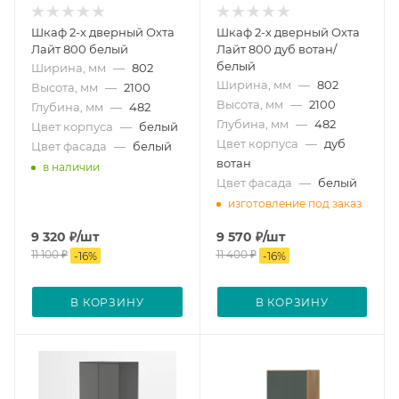
Шкаф 2-х дверный Охта
Шкаф 2-х дверный Охта
Лайт 800 белый
Лайт 800 дуб вотан/
белый
Ширина, мм
—
802
Ширина, мм
—
802
Высота, мм
—
2100
Высота, мм
—
2100
Глубина, мм
—
482
Глубина, мм
—
482
Цвет корпуса
—
белый
Цвет корпуса
—
дуб
Цвет фасада
—
белый
вотан
в наличии
Цвет фасада
—
белый
изготовление под заказ
9 320
₽
/шт
9 570
₽
/шт
11 100
₽
11 400
₽
-
16
%
-
16
%
В КОРЗИНУ
В КОРЗИНУ