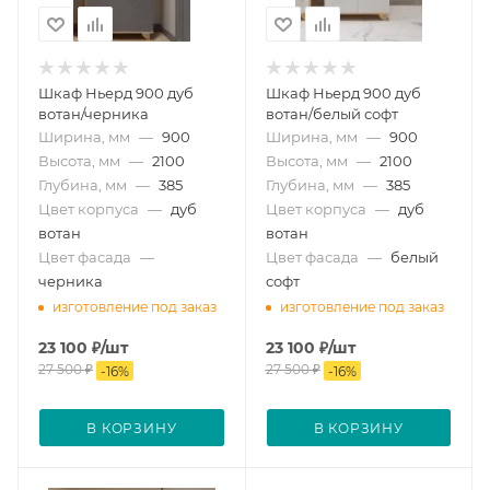
Шкаф Ньерд 900 дуб
Шкаф Ньерд 900 дуб
вотан/черника
вотан/белый софт
Ширина, мм
—
900
Ширина, мм
—
900
Высота, мм
—
2100
Высота, мм
—
2100
Глубина, мм
—
385
Глубина, мм
—
385
Цвет корпуса
—
дуб
Цвет корпуса
—
дуб
вотан
вотан
Цвет фасада
—
Цвет фасада
—
белый
черника
софт
изготовление под заказ
изготовление под заказ
23 100
₽
/шт
23 100
₽
/шт
27 500
₽
27 500
₽
-
16
%
-
16
%
В КОРЗИНУ
В КОРЗИНУ