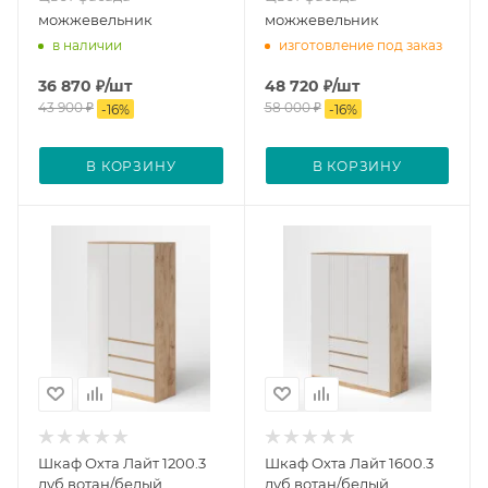
можжевельник
можжевельник
в наличии
изготовление под заказ
36 870
₽
/шт
48 720
₽
/шт
43 900
₽
58 000
₽
-
16
%
-
16
%
В КОРЗИНУ
В КОРЗИНУ
Шкаф Охта Лайт 1200.3
Шкаф Охта Лайт 1600.3
дуб вотан/белый
дуб вотан/белый