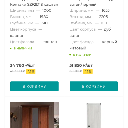
Кентаки SZF2D1S каштан
вотан/черный
Ширина, мм
—
1000
Ширина, мм
—
1655
Высота, мм
—
1980
Высота, мм
—
2205
Глубина, мм
—
610
Глубина, мм
—
610
Цвет корпуса
—
Цвет корпуса
—
дуб
каштан
вотан
Цвет фасада
—
каштан
Цвет фасада
—
черный
матовый
в наличии
в наличии
34 760
₽
/шт
51 850
₽
/шт
40 900
₽
61 010
₽
-
15
%
-
15
%
В КОРЗИНУ
В КОРЗИНУ