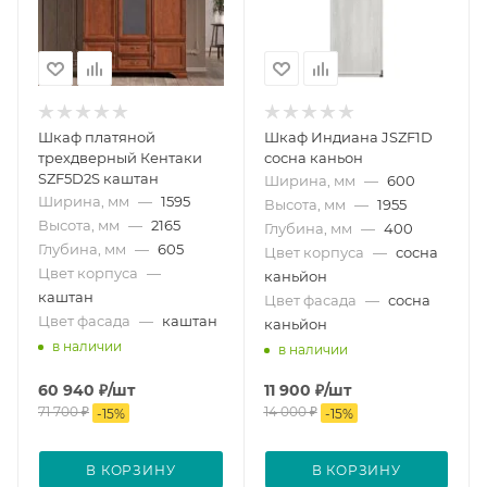
Шкаф платяной
Шкаф Индиана JSZF1D
трехдверный Кентаки
сосна каньон
SZF5D2S каштан
Ширина, мм
—
600
Ширина, мм
—
1595
Высота, мм
—
1955
Высота, мм
—
2165
Глубина, мм
—
400
Глубина, мм
—
605
Цвет корпуса
—
сосна
Цвет корпуса
—
каньйон
каштан
Цвет фасада
—
сосна
Цвет фасада
—
каштан
каньйон
в наличии
в наличии
60 940
₽
/шт
11 900
₽
/шт
71 700
₽
14 000
₽
-
15
%
-
15
%
В КОРЗИНУ
В КОРЗИНУ