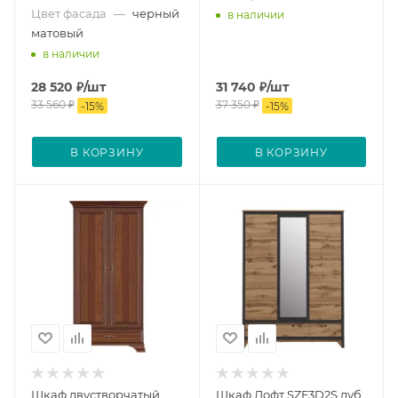
Цвет фасада
—
черный
в наличии
матовый
в наличии
28 520
₽
/шт
31 740
₽
/шт
33 560
₽
37 350
₽
-
15
%
-
15
%
В КОРЗИНУ
В КОРЗИНУ
Шкаф двустворчатый
Шкаф Лофт SZF3D2S дуб