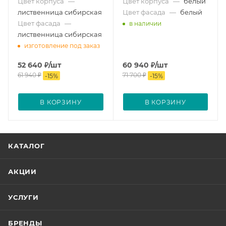
Цвет корпуса
—
Цвет корпуса
—
белый
лиственница сибирская
Цвет фасада
—
белый
Цвет фасада
—
в наличии
лиственница сибирская
изготовление под заказ
52 640
₽
/шт
60 940
₽
/шт
61 940
₽
71 700
₽
-
15
%
-
15
%
В КОРЗИНУ
В КОРЗИНУ
КАТАЛОГ
АКЦИИ
УСЛУГИ
БРЕНДЫ