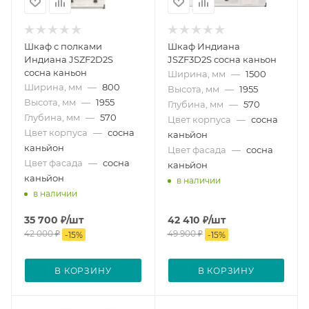
Шкаф с полками
Шкаф Индиана
Индиана JSZF2D2S
JSZF3D2S сосна каньон
сосна каньон
Ширина, мм
—
1500
Ширина, мм
—
800
Высота, мм
—
1955
Высота, мм
—
1955
Глубина, мм
—
570
Глубина, мм
—
570
Цвет корпуса
—
сосна
Цвет корпуса
—
сосна
каньйон
каньйон
Цвет фасада
—
сосна
Цвет фасада
—
сосна
каньйон
каньйон
в наличии
в наличии
35 700
₽
/шт
42 410
₽
/шт
42 000
₽
49 900
₽
-
15
%
-
15
%
В КОРЗИНУ
В КОРЗИНУ