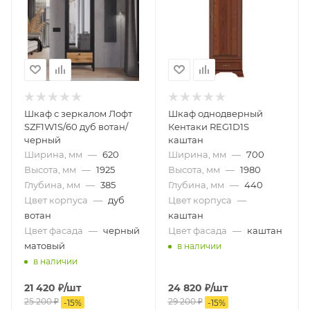
Шкаф с зеркалом Лофт
Шкаф однодверный
SZF1W1S/60 дуб вотан/
Кентаки REG1D1S
черный
каштан
Ширина, мм
—
620
Ширина, мм
—
700
Высота, мм
—
1925
Высота, мм
—
1980
Глубина, мм
—
385
Глубина, мм
—
440
Цвет корпуса
—
дуб
Цвет корпуса
—
вотан
каштан
Цвет фасада
—
черный
Цвет фасада
—
каштан
матовый
в наличии
в наличии
21 420
₽
/шт
24 820
₽
/шт
25 200
₽
29 200
₽
-
15
%
-
15
%