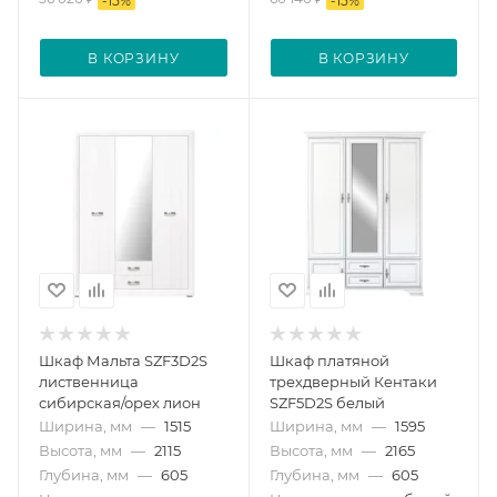
-
15
%
-
15
%
В КОРЗИНУ
В КОРЗИНУ
Шкаф Мальта SZF3D2S
Шкаф платяной
лиственница
трехдверный Кентаки
сибирская/орех лион
SZF5D2S белый
Ширина, мм
—
1515
Ширина, мм
—
1595
Высота, мм
—
2115
Высота, мм
—
2165
Глубина, мм
—
605
Глубина, мм
—
605