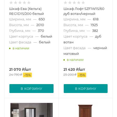
Шкаф Ева (Хельга)
Шкаф Лофт SZF1W1S/60
REG1D1S/200 белый
дуб вотан/черный
Ширина, мм
—
650
Ширина, мм
—
618
Высота, мм
—
2010
Высота, мм
—
1925
Глубина, мм
—
370
Глубина, мм
—
382
Цвет корпуса
—
белый
Цвет корпуса
—
дуб
Цвет фасада
—
белый
вотан
Цвет фасада
—
черный
в наличии
матовый
в наличии
21 070
₽
/шт
21 420
₽
/шт
24 790
₽
25 200
₽
-
15
%
-
15
%
В КОРЗИНУ
В КОРЗИНУ