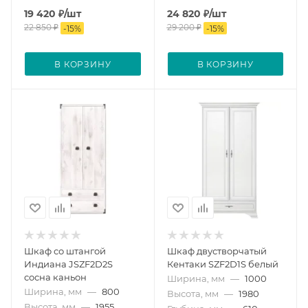
19 420
₽
/шт
24 820
₽
/шт
22 850
₽
29 200
₽
-
15
%
-
15
%
В КОРЗИНУ
В КОРЗИНУ
Шкаф со штангой
Шкаф двустворчатый
Индиана JSZF2D2S
Кентаки SZF2D1S белый
сосна каньон
Ширина, мм
—
1000
Ширина, мм
—
800
Высота, мм
—
1980
Высота, мм
—
1955