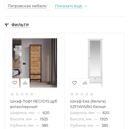
Петровская мебель
Показать еще
ФИЛЬТР
Шкаф Лофт REG1D1S дуб
Шкаф Ева (Хельга)
вотан/черный
SZF1W1S/60 белый
Ширина, мм
—
620
Ширина, мм
—
620
Высота, мм
—
1925
Высота, мм
—
1925
Глубина, мм
—
385
Глубина, мм
—
385