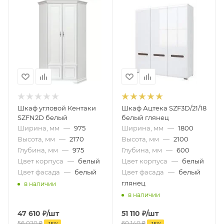
Шкаф угловой Кентаки
Шкаф Ацтека SZF3D/21/18
SZFN2D белый
белый глянец
Ширина, мм
—
975
Ширина, мм
—
1800
Высота, мм
—
2170
Высота, мм
—
2100
Глубина, мм
—
975
Глубина, мм
—
600
Цвет корпуса
—
белый
Цвет корпуса
—
белый
Цвет фасада
—
белый
Цвет фасада
—
белый
глянец
в наличии
в наличии
47 610
₽
/шт
51 110
₽
/шт
56 020
₽
60 140
₽