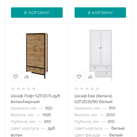
В КОРЗИНУ
В КОРЗИНУ
Шкаф Лофт SZF2D1S дуб
Шкаф Ева (Хельга)
вотан/черный
SZF2D2S/90 белый
Ширина, мм
—
920
Ширина, мм
—
910
Высота, мм
—
1925
Высота, мм
—
2010
Глубина, мм
—
610
Глубина, мм
—
610
Цвет корпуса
—
дуб
Цвет корпуса
—
белый
вотан
Цвет фасада
—
белый