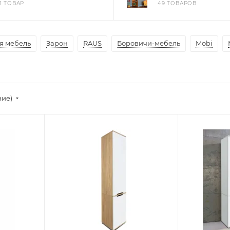
21 ТОВАР
49 ТОВАРОВ
я мебель
Зарон
RAUS
Боровичи-мебель
Mobi
ние)