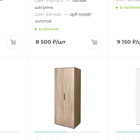
Цвет корпуса
—
белый
шагрень
в наличии
Цвет фасада
—
дуб крафт
золотой
в наличии
8 500
₽
/шт
9 150
₽
/