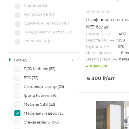
Новинка (
0
)
Распродажа (
0
)
Шкаф пенал со шта
Сделано в Беларуси (
0
)
№31 белый
Скандинавский стиль (
0
)
Ширина, мм
—
400
Высота, мм
—
1900
Стиль ИКЕА (
0
)
Глубина, мм
—
376
Цвет корпуса
—
бел
Цвет фасада
—
бел
Бренд
в наличии
ДСВ Мебель (
52
)
БТС (
72
)
6 300
₽
/шт
Интерьер-Центр (
35
)
Гранд Кволити (
6
)
Мебель СВК (
52
)
Мебельный двор (
35
)
Стендмебель (
196
)