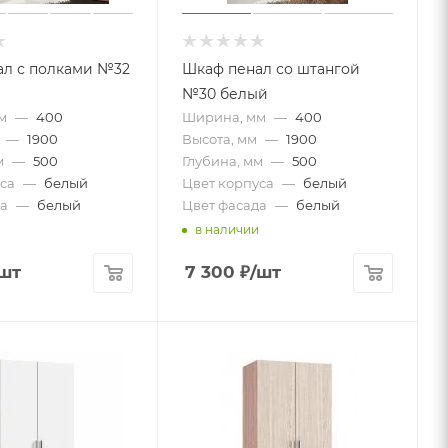
ал с полками №32
Шкаф пенал со штангой
№30 белый
м
—
400
Ширина, мм
—
400
—
1900
Высота, мм
—
1900
м
—
500
Глубина, мм
—
500
са
—
белый
Цвет корпуса
—
белый
а
—
белый
Цвет фасада
—
белый
в наличии
шт
7 300
₽
/шт