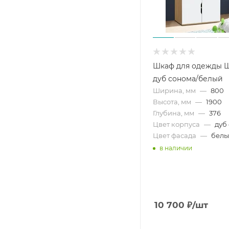
Шкаф для одежды 
дуб сонома/белый
Ширина, мм
—
800
Высота, мм
—
1900
Глубина, мм
—
376
Цвет корпуса
—
дуб
Цвет фасада
—
бел
в наличии
10 700
₽
/шт