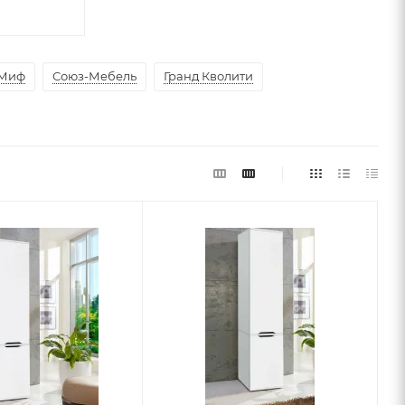
Миф
Союз-Мебель
Гранд Кволити