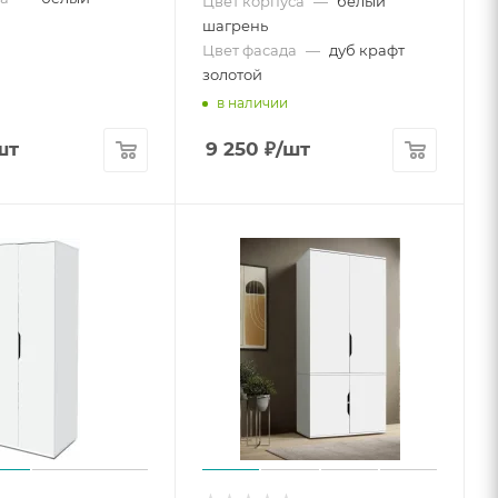
Цвет корпуса
—
белый
шагрень
Цвет фасада
—
дуб крафт
золотой
в наличии
шт
9 250
₽
/шт