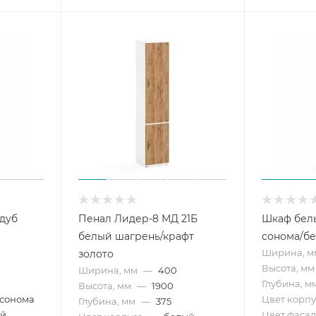
 дуб
Пенал Лидер-8 МД 21Б
Шкаф бель
белый шагрень/крафт
сонома/б
Ширина, м
золото
Высота, мм
Ширина, мм
—
400
Глубина, м
Высота, мм
—
1900
 сонома
Цвет корпу
Глубина, мм
—
375
ый
Цвет фасад