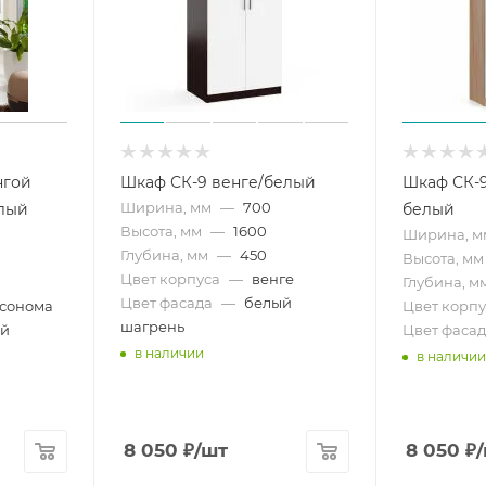
нгой
Шкаф СК-9 венге/белый
Шкаф СК-9
Ширина, мм
—
700
лый
белый
Высота, мм
—
1600
Ширина, м
Глубина, мм
—
450
Высота, мм
Цвет корпуса
—
венге
Глубина, м
Цвет фасада
—
белый
 сонома
Цвет корпу
шагрень
ый
Цвет фасад
в наличии
в наличии
8 050
₽
/шт
8 050
₽