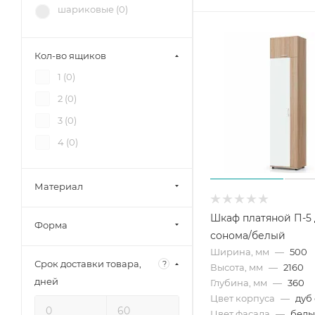
12 стульев (
19
)
шариковые (
0
)
Диал (
62
)
RAUS (
19
)
Кол-во ящиков
Аквилон (
7
)
1 (
0
)
Зарон (
32
)
2 (
0
)
Петровская мебель (
19
)
3 (
0
)
4 (
0
)
Материал
Шкаф платяной П-5
Форма
сонома/белый
Ширина, мм
—
500
Срок доставки товара,
?
Высота, мм
—
2160
дней
Глубина, мм
—
360
Цвет корпуса
—
дуб
Цвет фасада
—
бел