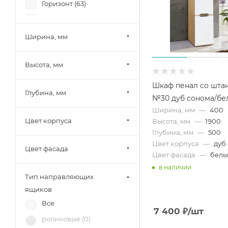
Горизонт (
63
)
Фант (
62
)
Боровичи-мебель (
53
)
Ширина, мм
Памир (
94
)
Высота, мм
Олмеко (
18
)
Миф (
229
)
Шкаф пенал со шта
Глубина, мм
№30 дуб сонома/бе
Шведский стандарт
(Сведства VMG Industry)
Ширина, мм
—
400
(
7
)
Цвет корпуса
Высота, мм
—
1900
Глубина, мм
—
500
SV-Мебель (
42
)
Цвет корпуса
—
дуб
Цвет фасада
Mobi (
64
)
Цвет фасада
—
бел
МК Стиль (
36
)
в наличии
Тип направляющих
Тэкс (
126
)
ящиков
Союз-Мебель (
84
)
Все
7 400
₽
/шт
БРВ-Мебель (
22
)
роликовые (
0
)