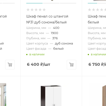
нгой
Шкаф пенал со штангой
Шкаф пен
№31 дуб сонома/белый
белый
Ширина, мм
—
400
Ширина, м
Высота, мм
—
1900
Высота, мм
Глубина, мм
—
376
Глубина, м
ый
Цвет корпуса
—
дуб сонома
Цвет корпу
ый
Цвет фасада
—
белый
Цвет фасад
в наличии
в наличии
6 400
₽
/шт
6 750
₽
/