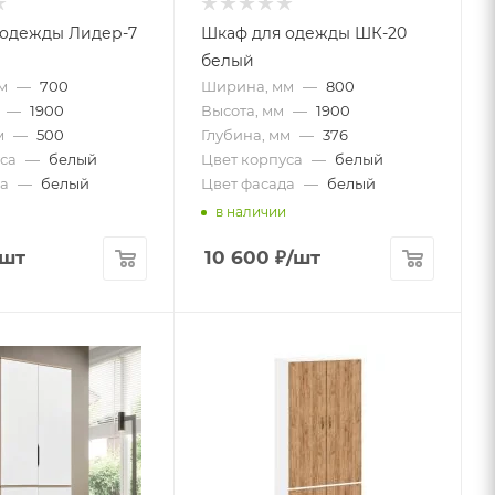
 одежды Лидер-7
Шкаф для одежды ШК-20
белый
м
—
700
Ширина, мм
—
800
—
1900
Высота, мм
—
1900
м
—
500
Глубина, мм
—
376
са
—
белый
Цвет корпуса
—
белый
а
—
белый
Цвет фасада
—
белый
в наличии
/шт
10 600
₽
/шт