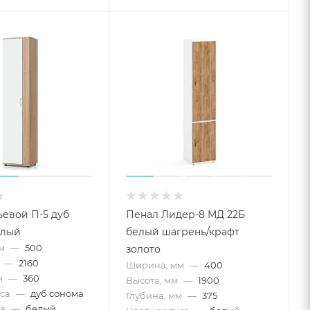
евой П-5 дуб
Пенал Лидер-8 МД 22Б
елый
белый шагрень/крафт
м
—
500
золото
—
2160
Ширина, мм
—
400
м
—
360
Высота, мм
—
1900
са
—
дуб сонома
Глубина, мм
—
375
а
—
белый