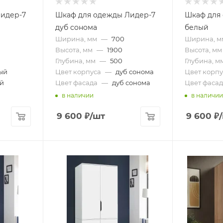
идер-7
Шкаф для одежды Лидер-7
Шкаф для
дуб сонома
белый
Ширина, мм
—
700
Ширина, м
Высота, мм
—
1900
Высота, мм
Глубина, мм
—
500
Глубина, м
ый
Цвет корпуса
—
дуб сонома
Цвет корпу
й
Цвет фасада
—
дуб сонома
Цвет фасад
в наличии
в наличии
9 600
₽
/шт
9 600
₽