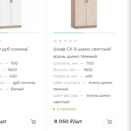
 дуб сонома/
Шкаф СК-9 шимо светлый/
ясень шимо тёмный
м
—
700
Ширина, мм
—
700
—
1600
Высота, мм
—
1600
м
—
450
Глубина, мм
—
450
са
—
дуб сонома
Цвет корпуса
—
ясень шимо
а
—
белый
темный
Цвет фасада
—
ясень шимо
светлый
в наличии
/шт
8 050
₽
/шт