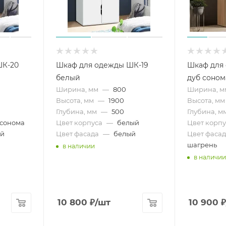
ШК-20
Шкаф для одежды ШК-19
Шкаф для
белый
дуб соном
Ширина, мм
—
800
Ширина, м
Высота, мм
—
1900
Высота, мм
Глубина, мм
—
500
Глубина, м
 сонома
Цвет корпуса
—
белый
Цвет корпу
ый
Цвет фасада
—
белый
Цвет фасад
шагрень
в наличии
в наличии
10 800
₽
/шт
10 900
₽