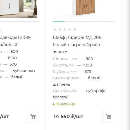
 одежды ШК-19
Шкаф Лидер-8 МД 20Б
а/белый
белый шагрень/крафт
м
—
800
золото
—
1900
Ширина, мм
—
800
м
—
500
Высота, мм
—
1900
са
—
дуб сонома
Глубина, мм
—
375
а
—
белый
Цвет корпуса
—
белый
шагрень
Цвет фасада
—
дуб крафт
золотой
в наличии
/шт
14 550
₽
/шт