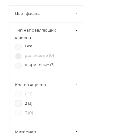
(
7
)
Цвет фасада
SV-Мебель (
7
)
Mobi (
11
)
Тип направляющих
МК Стиль (
2
)
ящиков
Тэкс (
8
)
Все
Союз-Мебель (
6
)
роликовые (
0
)
БРВ-Мебель (
8
)
шариковые (
3
)
12 стульев (
8
)
Диал (
6
)
Кол-во ящиков
RAUS (
3
)
1 (
0
)
Аквилон (
2
)
2 (
3
)
Зарон (
8
)
3 (
0
)
Петровская мебель (
7
)
Материал