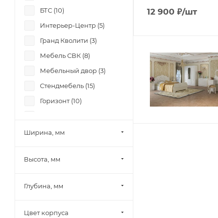
БТС (
10
)
12 900
₽
/шт
Интерьер-Центр (
5
)
Гранд Кволити (
3
)
Мебель СВК (
8
)
Мебельный двор (
3
)
Стендмебель (
15
)
Горизонт (
10
)
Фант (
9
)
Боровичи-мебель (
4
)
Ширина, мм
Лион (
1
)
Высота, мм
Памир (
6
)
Олмеко (
4
)
Глубина, мм
Миф (
30
)
Шведский стандарт
Цвет корпуса
(Сведства VMG Industry)