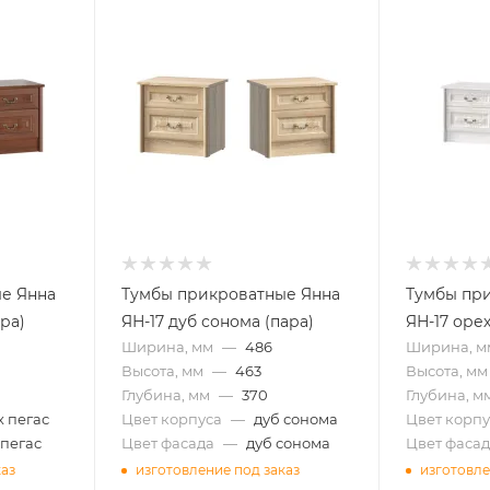
е Янна
Тумбы прикроватные Янна
Тумбы пр
ара)
ЯН-17 дуб сонома (пара)
ЯН-17 орех
Ширина, мм
—
486
Ширина, м
Высота, мм
—
463
Высота, мм
Глубина, мм
—
370
Глубина, м
х пегас
Цвет корпуса
—
дуб сонома
Цвет корпу
 пегас
Цвет фасада
—
дуб сонома
Цвет фасад
каз
изготовление под заказ
изготовле