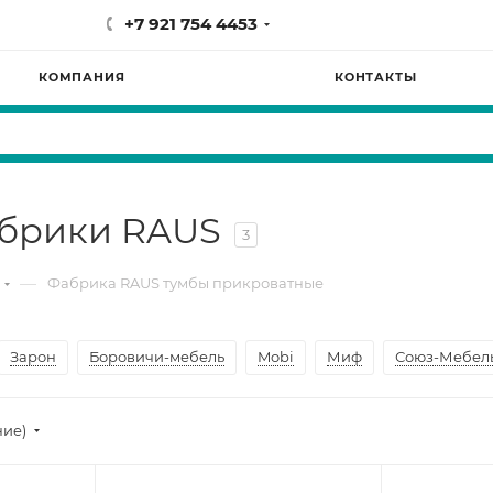
+7 921 754 4453
КОМПАНИЯ
КОНТАКТЫ
абрики RAUS
3
—
Фабрика RAUS тумбы прикроватные
Зарон
Боровичи-мебель
Mobi
Миф
Союз-Мебел
ние)