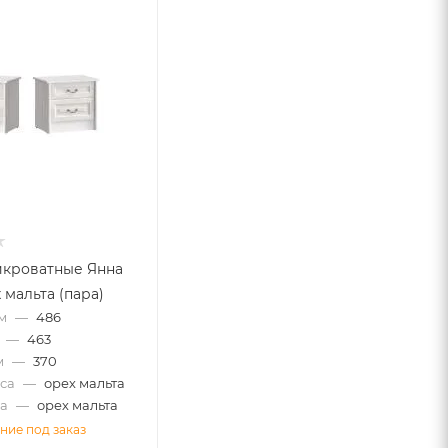
икроватные Янна
 мальта (пара)
м
—
486
—
463
м
—
370
са
—
орех мальта
а
—
орех мальта
ние под заказ