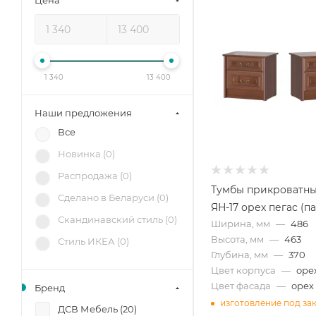
Цена
1 340
13 400
Наши предложения
Все
Новинка (
0
)
Распродажа (
0
)
Тумбы прикроватны
Сделано в Беларуси (
0
)
ЯН-17 орех пегас (п
Скандинавский стиль (
0
)
Ширина, мм
—
486
Высота, мм
—
463
Стиль ИКЕА (
0
)
Глубина, мм
—
370
Цвет корпуса
—
оре
Цвет фасада
—
орех
Бренд
изготовление под за
ДСВ Мебель (
20
)