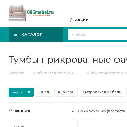
АКЦИИ
КАТАЛОГ
Тумбы прикроватные ф
—
—
Каталог
Мебель для спальни
Тумбы прикроватные
RAUS
Диал
Аквилон
Петровская мебель
По умолчанию (возраста
ФИЛЬТР