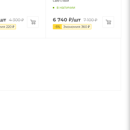
светлый
в наличии
шт
6 740
₽
/шт
4 300
₽
7 100
₽
мия
220
₽
-
5
%
Экономия
360
₽