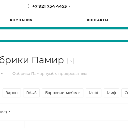
+7 921 754 4453
КОМПАНИЯ
КОНТАКТЫ
абрики Памир
6
—
Фабрика Памир тумбы прикроватные
Зарон
RAUS
Боровичи-мебель
Mobi
Миф
С
ние)