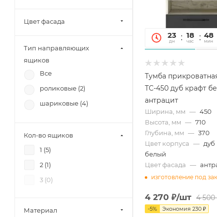
(
7
)
Цвет фасада
SV-Мебель (
7
)
23
18
48
Mobi (
11
)
дн
час
мин
Тип направляющих
МК Стиль (
2
)
ящиков
Тэкс (
8
)
Все
Тумба прикроватна
Союз-Мебель (
6
)
ТС-450 дуб крафт б
роликовые (
2
)
БРВ-Мебель (
8
)
антрацит
шариковые (
4
)
Ширина, мм
—
450
12 стульев (
8
)
Высота, мм
—
710
Диал (
6
)
Глубина, мм
—
370
Кол-во ящиков
RAUS (
3
)
Цвет корпуса
—
дуб
1 (
5
)
белый
Аквилон (
2
)
2 (
1
)
Цвет фасада
—
антр
Зарон (
8
)
изготовление под за
3 (
0
)
Петровская мебель (
7
)
4 270
₽
/шт
4 500
-
5
%
Экономия
230
₽
Материал