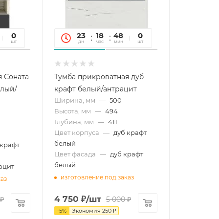
51
0
23
18
48
51
0
сек
шт
дн
час
мин
сек
шт
я Соната
Тумба прикроватная дуб
елый/
крафт белый/антрацит
Ширина, мм
—
500
Высота, мм
—
494
Глубина, мм
—
411
Цвет корпуса
—
дуб крафт
белый
 крафт
Цвет фасада
—
дуб крафт
белый
ацит
изготовление под заказ
каз
4 750
₽
/шт
₽
5 000
₽
-
5
%
Экономия
250
₽