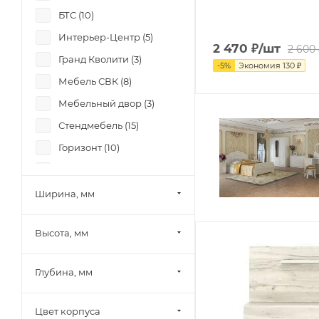
БТС (
10
)
Интерьер-Центр (
5
)
2 470
₽
/шт
2 600
Гранд Кволити (
3
)
-
5
%
Экономия
130
₽
Мебель СВК (
8
)
Мебельный двор (
3
)
Стендмебель (
15
)
Горизонт (
10
)
Фант (
9
)
Боровичи-мебель (
4
)
Ширина, мм
Лион (
1
)
Высота, мм
Памир (
6
)
Олмеко (
4
)
Глубина, мм
Миф (
30
)
Шведский стандарт
Цвет корпуса
(Сведства VMG Industry)