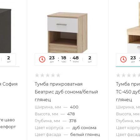
51
2
23
18
48
51
2
23
сек
шт
дн
час
мин
сек
шт
дн
я София
Тумба прикроватная
Тумба при
Беатрис дуб сонома/белый
ТС-450 ду
глянец
глянец
Ширина, мм
—
400
Ширина, м
Высота, мм
—
478
Высота, мм
ге цаво
Глубина, мм
—
378
Глубина, м
белфорт
Цвет корпуса
—
дуб сонома
Цвет корпу
Цвет фасада
—
белый глянец
Цвет фасад