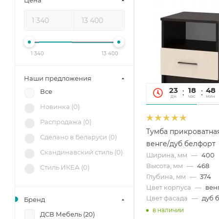
Цена
1 340
13 400
Наши предложения
23
18
48
Все
дн
час
мин
Новинка (
0
)
Распродажа (
0
)
Тумба прикроватна
Сделано в Беларуси (
0
)
венге/дуб белфорт
Скандинавский стиль (
0
)
Ширина, мм
—
400
Высота, мм
—
468
Стиль ИКЕА (
0
)
Глубина, мм
—
374
Цвет корпуса
—
вен
Цвет фасада
—
дуб 
Бренд
в наличии
ДСВ Мебель (
20
)