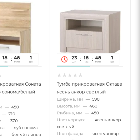
18
48
51
1
23
18
48
51
1
час
мин
сек
шт
дн
час
мин
сек
шт
кроватная Соната
Тумба прикроватная Октава
б сонома/белый
ясень анкор светлый
Ширина, мм
—
590
Высота, мм
—
460
м
—
450
Глубина, мм
—
450
—
710
Цвет корпуса
—
ясень анкор
м
—
370
светлый
са
—
дуб сонома
Цвет фасада
—
ясень анкор
а
—
белый глянец