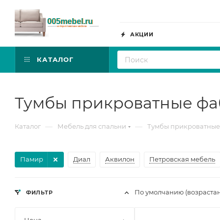
АКЦИИ
КАТАЛОГ
Тумбы прикроватные ф
—
—
Каталог
Мебель для спальни
Тумбы прикроватные
Памир
Диал
Аквилон
Петровская мебель
По умолчанию (возраста
ФИЛЬТР