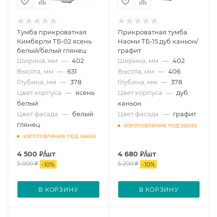
Тумба прикроватная
Прикроватная тумба
Кимберли ТБ-02 ясень
Наоми ТБ-15 дуб каньон/
белый/белый глянец
графит
Ширина, мм
—
402
Ширина, мм
—
402
Высота, мм
—
631
Высота, мм
—
406
Глубина, мм
—
378
Глубина, мм
—
378
Цвет корпуса
—
ясень
Цвет корпуса
—
дуб
белый
каньон
Цвет фасада
—
белый
Цвет фасада
—
графит
глянец
изготовление под заказ
изготовление под заказ
4 500
₽
/шт
4 680
₽
/шт
5 000
₽
5 200
₽
-
10
%
-
10
%
В КОРЗИНУ
В КОРЗИНУ