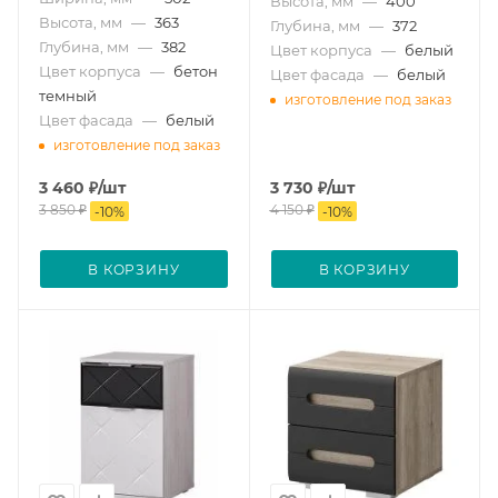
Высота, мм
—
400
Высота, мм
—
363
Глубина, мм
—
372
Глубина, мм
—
382
Цвет корпуса
—
белый
Цвет корпуса
—
бетон
Цвет фасада
—
белый
темный
изготовление под заказ
Цвет фасада
—
белый
изготовление под заказ
3 460
₽
/шт
3 730
₽
/шт
3 850
₽
4 150
₽
-
10
%
-
10
%
В КОРЗИНУ
В КОРЗИНУ