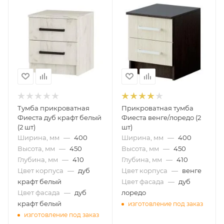
Тумба прикроватная
Прикроватная тумба
Фиеста дуб крафт белый
Фиеста венге/лоредо (2
(2 шт)
шт)
Ширина, мм
—
400
Ширина, мм
—
400
Высота, мм
—
450
Высота, мм
—
450
Глубина, мм
—
410
Глубина, мм
—
410
Цвет корпуса
—
дуб
Цвет корпуса
—
венге
крафт белый
Цвет фасада
—
дуб
Цвет фасада
—
дуб
лоредо
крафт белый
изготовление под заказ
изготовление под заказ