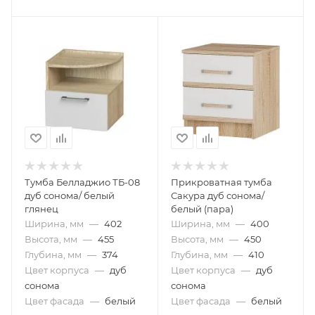
Тумба Белладжио ТБ-08
Прикроватная тумба
дуб сонома/ белый
Сакура дуб сонома/
глянец
белый (пара)
Ширина, мм
—
402
Ширина, мм
—
400
Высота, мм
—
455
Высота, мм
—
450
Глубина, мм
—
374
Глубина, мм
—
410
Цвет корпуса
—
дуб
Цвет корпуса
—
дуб
сонома
сонома
Цвет фасада
—
белый
Цвет фасада
—
белый