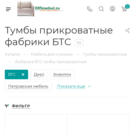
0
Тумбы прикроватные
фабрики БТС
10
—
—
Каталог
Мебель для спальни
Тумбы прикроватные
—
Фабрика БТС тумбы прикроватные
БТС
Диал
Аквилон
Петровская мебель
Показать еще
ФИЛЬТР