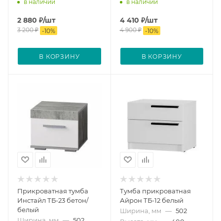
в наличии
в наличии
2 880
₽
/шт
4 410
₽
/шт
3 200
₽
4 900
₽
-
10
%
-
10
%
В КОРЗИНУ
В КОРЗИНУ
Прикроватная тумба
Тумба прикроватная
Инстайл ТБ-23 бетон/
Айрон ТБ-12 белый
белый
Ширина, мм
—
502
Ширина, мм
—
502