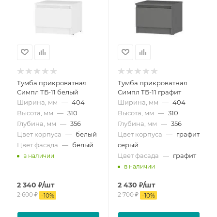
Тумба прикроватная
Тумба прикроватная
Симпл ТБ-11 белый
Симпл ТБ-11 графит
Ширина, мм
—
404
Ширина, мм
—
404
Высота, мм
—
310
Высота, мм
—
310
Глубина, мм
—
356
Глубина, мм
—
356
Цвет корпуса
—
белый
Цвет корпуса
—
графит
Цвет фасада
—
белый
серый
Цвет фасада
—
графит
в наличии
в наличии
2 340
₽
/шт
2 430
₽
/шт
2 600
₽
2 700
₽
-
10
%
-
10
%