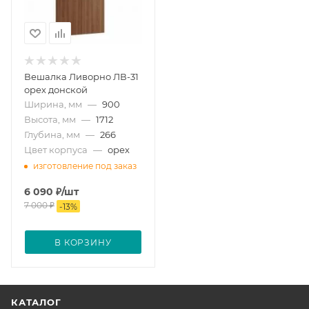
Вешалка Ливорно ЛВ-31
орех донской
Ширина, мм
—
900
Высота, мм
—
1712
Глубина, мм
—
266
Цвет корпуса
—
орех
изготовление под заказ
6 090
₽
/шт
7 000
₽
-
13
%
В КОРЗИНУ
КАТАЛОГ