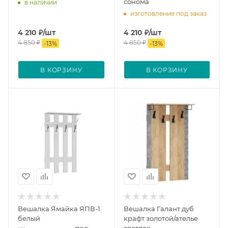
сонома
в наличии
изготовление под заказ
4 210
₽
/шт
4 210
₽
/шт
4 850
₽
4 850
₽
-
13
%
-
13
%
В КОРЗИНУ
В КОРЗИНУ
Вешалка Ямайка ЯПВ-1
Вешалка Галант дуб
белый
крафт золотой/ателье
светлое