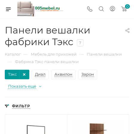
0
Панели вешалки
фабрики Тэкс
7
—
—
Каталог
Мебель для прихожей
Панели вешалки
—
Фабрика Тэкс панели вешалки
Тэкс
Диал
Аквилон
Зарон
Показать еще
ФИЛЬТР