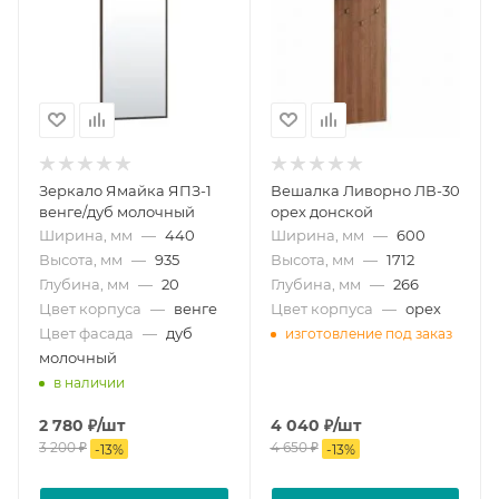
Зеркало Ямайка ЯПЗ-1
Вешалка Ливорно ЛВ-30
венге/дуб молочный
орех донской
Ширина, мм
—
440
Ширина, мм
—
600
Высота, мм
—
935
Высота, мм
—
1712
Глубина, мм
—
20
Глубина, мм
—
266
Цвет корпуса
—
венге
Цвет корпуса
—
орех
Цвет фасада
—
дуб
изготовление под заказ
молочный
в наличии
2 780
₽
/шт
4 040
₽
/шт
3 200
₽
4 650
₽
-
13
%
-
13
%