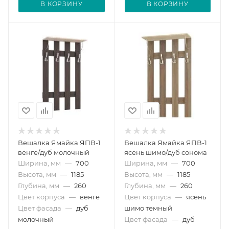
В КОРЗИНУ
В КОРЗИНУ
Вешалка Ямайка ЯПВ-1
Вешалка Ямайка ЯПВ-1
венге/дуб молочный
ясень шимо/дуб сонома
Ширина, мм
—
700
Ширина, мм
—
700
Высота, мм
—
1185
Высота, мм
—
1185
Глубина, мм
—
260
Глубина, мм
—
260
Цвет корпуса
—
венге
Цвет корпуса
—
ясень
Цвет фасада
—
дуб
шимо темный
молочный
Цвет фасада
—
дуб