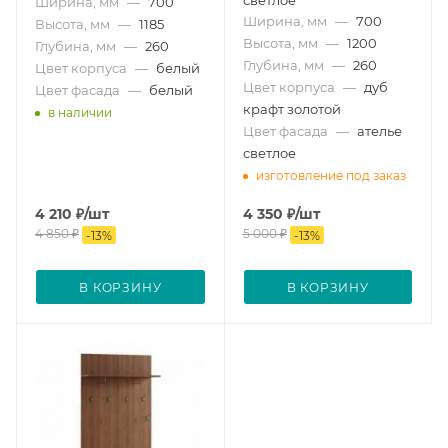
Ширина, мм
—
700
Ширина, мм
—
700
Высота, мм
—
1185
Высота, мм
—
1200
Глубина, мм
—
260
Глубина, мм
—
260
Цвет корпуса
—
белый
Цвет корпуса
—
дуб
Цвет фасада
—
белый
крафт золотой
в наличии
Цвет фасада
—
ателье
светлое
изготовление под заказ
4 210
₽
/шт
4 350
₽
/шт
4 850
₽
5 000
₽
-
13
%
-
13
%
В КОРЗИНУ
В КОРЗИНУ