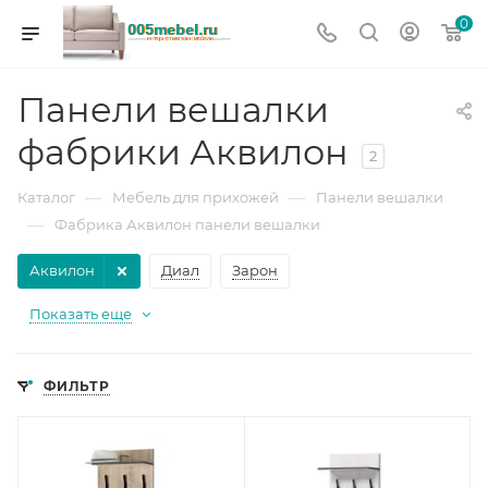
0
Панели вешалки
фабрики Аквилон
2
—
—
Каталог
Мебель для прихожей
Панели вешалки
—
Фабрика Аквилон панели вешалки
Аквилон
Диал
Зарон
Показать еще
ФИЛЬТР