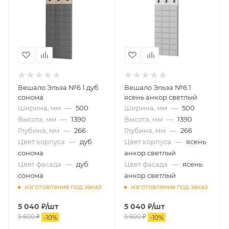
Вешало Эльза №6.1 дуб
Вешало Эльза №6.1
сонома
ясень анкор светлый
Ширина, мм
—
500
Ширина, мм
—
500
Высота, мм
—
1390
Высота, мм
—
1390
Глубина, мм
—
266
Глубина, мм
—
266
Цвет корпуса
—
дуб
Цвет корпуса
—
ясень
сонома
анкор светлый
Цвет фасада
—
дуб
Цвет фасада
—
ясень
сонома
анкор светлый
изготовление под заказ
изготовление под заказ
5 040
₽
/шт
5 040
₽
/шт
5 600
₽
5 600
₽
-
10
%
-
10
%