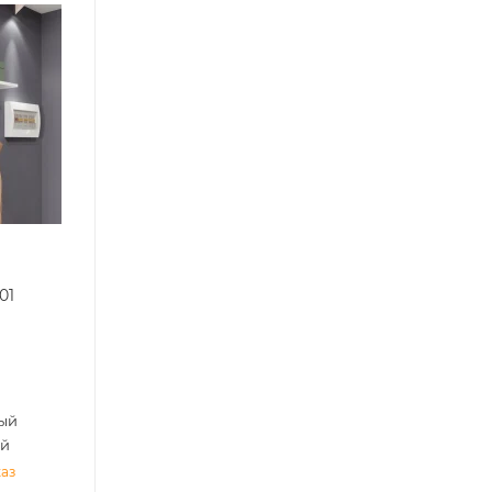
01
ый
ый
каз