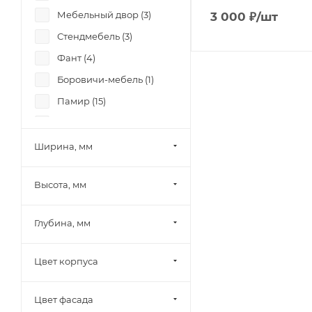
Мебельный двор (
3
)
3 000
₽
/шт
Стендмебель (
3
)
Фант (
4
)
Боровичи-мебель (
1
)
Памир (
15
)
Олмеко (
1
)
Миф (
3
)
Ширина, мм
Mobi (
14
)
Высота, мм
МК Стиль (
1
)
Тэкс (
7
)
Глубина, мм
БРВ-Мебель (
8
)
12 стульев (
5
)
Цвет корпуса
Диал (
2
)
Аквилон (
2
)
Цвет фасада