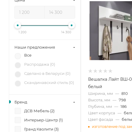
Цена
1 200
14 300
Наши предложения
Все
Распродажа (
0
)
Сделано в Беларуси (
0
)
Вешалка Лайт ВШ-0
Скандинавский стиль (
0
)
белый
Ширина, мм
—
810
Высота, мм
—
798
Бренд
Глубина, мм
—
186
ДСВ Мебель (
2
)
Цвет корпуса
—
бел
Цвет фасада
—
бел
Интерьер-Центр (
1
)
изготовление под за
Гранд Кволити (
3
)