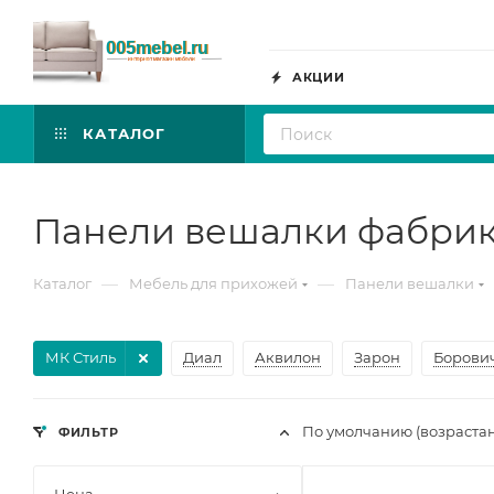
АКЦИИ
КАТАЛОГ
Панели вешалки фабри
—
—
Каталог
Мебель для прихожей
Панели вешалки
МК Стиль
Диал
Аквилон
Зарон
Борови
По умолчанию (возраста
ФИЛЬТР