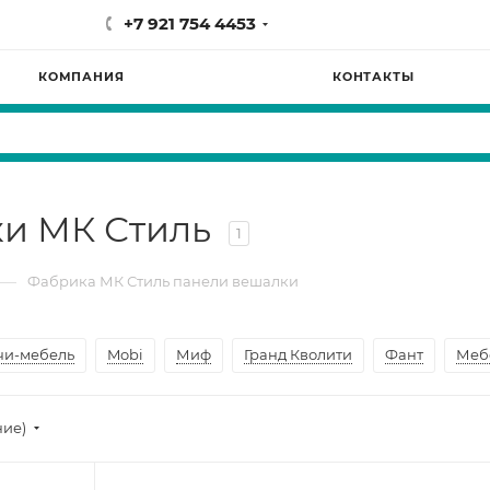
+7 921 754 4453
КОМПАНИЯ
КОНТАКТЫ
ки МК Стиль
1
—
Фабрика МК Стиль панели вешалки
чи-мебель
Mobi
Миф
Гранд Кволити
Фант
Меб
ние)