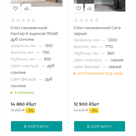
Стол письменный
Стол письменный Сага
Кастор 6 ящиков 151х65
серый
дуб сонома
Ширина, мм
—
1200
Ширина, мм
—
1510
Высота, мм
—
770
Высота, мм
—
750
Глубина, мм
—
560
Глубина, мм
—
650
Цвет корпуса
—
серый
Цвет корпуса
—
дуб
Цвет фасада
—
серый
сонома
изготовление под заказ
Цвет фасада
—
дуб
сонома
в наличии
14 860
₽
/шт
12 900
₽
/шт
16 690
₽
14 490
₽
-
11
%
-
11
%
В КОРЗИНУ
В КОРЗИНУ