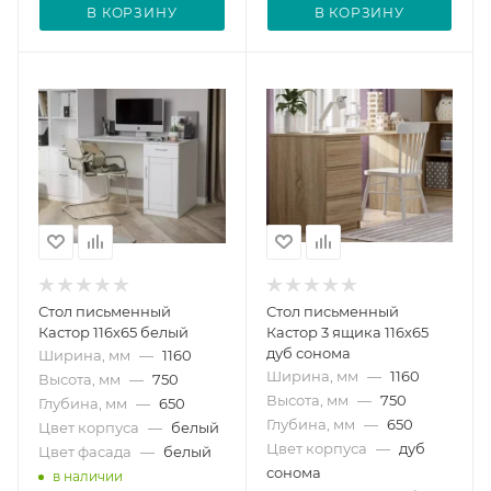
В КОРЗИНУ
В КОРЗИНУ
Стол письменный
Стол письменный
Кастор 116х65 белый
Кастор 3 ящика 116х65
дуб сонома
Ширина, мм
—
1160
Ширина, мм
—
1160
Высота, мм
—
750
Высота, мм
—
750
Глубина, мм
—
650
Глубина, мм
—
650
Цвет корпуса
—
белый
Цвет корпуса
—
дуб
Цвет фасада
—
белый
сонома
в наличии