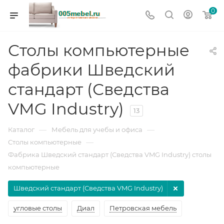
0
Столы компьютерные
фабрики Шведский
стандарт (Сведства
VMG Industry)
13
—
—
Каталог
Мебель для учебы и офиса
—
Столы компьютерные
Фабрика Шведский стандарт (Сведства VMG Industry) столы
компьютерные
Шведский стандарт (Сведства VMG Industry)
угловые столы
Диал
Петровская мебель