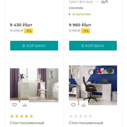
Цвет фасада
—
дуб
сонома
в наличии
9 430
₽
/шт
9 960
₽
/шт
10 590
₽
11 190
₽
-
11
%
-
11
%
В КОРЗИНУ
В КОРЗИНУ
Стол письменный
Стол письменный