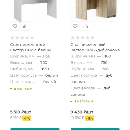
Стол письменный
Стол письменный
Кастор 120х65 белый
Кастор 116х65 дуб сонома
Ширина, мм
—
1156
Ширина, мм
—
1160
Высота, мм
—
750
Высота, мм
—
750
Глубина, мм
—
650
Глубина, мм
—
650
Цвет корпуса
—
белый
Цвет корпуса
—
дуб
Цвет фасада
—
белый
сонома
Цвет фасада
—
дуб
в наличии
сонома
в наличии
5 510
₽
/шт
9 430
₽
/шт
6 190
₽
10 590
₽
-
11
%
-
11
%