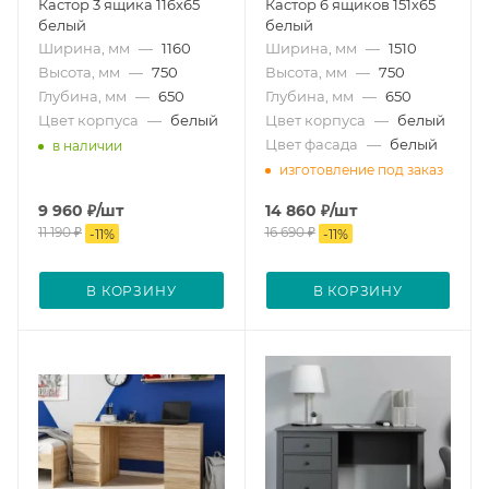
Кастор 3 ящика 116х65
Кастор 6 ящиков 151х65
белый
белый
Ширина, мм
—
1160
Ширина, мм
—
1510
Высота, мм
—
750
Высота, мм
—
750
Глубина, мм
—
650
Глубина, мм
—
650
Цвет корпуса
—
белый
Цвет корпуса
—
белый
Цвет фасада
—
белый
в наличии
изготовление под заказ
9 960
₽
/шт
14 860
₽
/шт
11 190
₽
16 690
₽
-
11
%
-
11
%
В КОРЗИНУ
В КОРЗИНУ