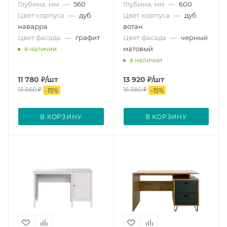
Глубина, мм
—
560
Глубина, мм
—
600
Цвет корпуса
—
дуб
Цвет корпуса
—
дуб
наварра
вотан
Цвет фасада
—
графит
Цвет фасада
—
черный
матовый
в наличии
в наличии
11 780
₽
/шт
13 920
₽
/шт
13 860
₽
16 380
₽
-
15
%
-
15
%
В КОРЗИНУ
В КОРЗИНУ