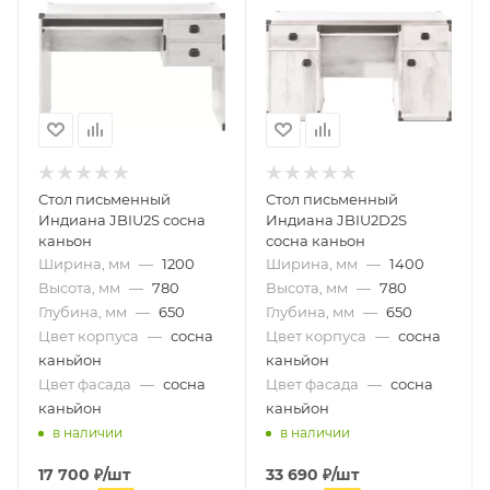
Стол письменный
Стол письменный
Индиана JBIU2S сосна
Индиана JBIU2D2S
каньон
сосна каньон
Ширина, мм
—
1200
Ширина, мм
—
1400
Высота, мм
—
780
Высота, мм
—
780
Глубина, мм
—
650
Глубина, мм
—
650
Цвет корпуса
—
сосна
Цвет корпуса
—
сосна
каньйон
каньйон
Цвет фасада
—
сосна
Цвет фасада
—
сосна
каньйон
каньйон
в наличии
в наличии
17 700
₽
/шт
33 690
₽
/шт