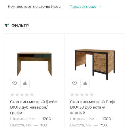
Компьютерные столы Икеа
Показать еще
ФИЛЬТР
Стол письменный Грейс
Стол письменный Лофт
BIU1S дуб наварра/
BIU/130 дуб вотан/
графит
черный
Ширина, мм
—
1200
Ширина, мм
—
1300
Высота, мм
—
780
Высота, мм
—
750