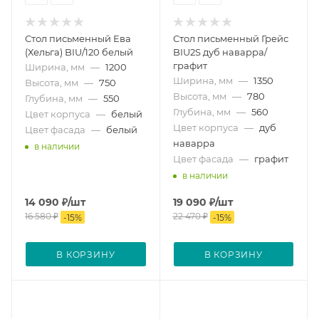
Стол письменный Ева
Стол письменный Грейс
(Хельга) BIU/120 белый
BIU2S дуб наварра/
графит
Ширина, мм
—
1200
Ширина, мм
—
1350
Высота, мм
—
750
Высота, мм
—
780
Глубина, мм
—
550
Глубина, мм
—
560
Цвет корпуса
—
белый
Цвет корпуса
—
дуб
Цвет фасада
—
белый
наварра
в наличии
Цвет фасада
—
графит
в наличии
14 090
₽
/шт
19 090
₽
/шт
16 580
₽
22 470
₽
-
15
%
-
15
%
В КОРЗИНУ
В КОРЗИНУ