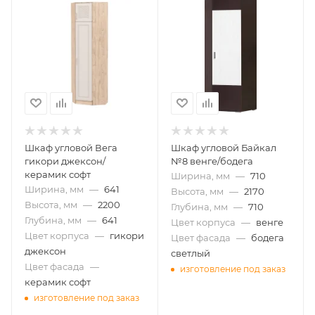
Шкаф угловой Вега
Шкаф угловой Байкал
гикори джексон/
№8 венге/бодега
керамик софт
Ширина, мм
—
710
Ширина, мм
—
641
Высота, мм
—
2170
Высота, мм
—
2200
Глубина, мм
—
710
Глубина, мм
—
641
Цвет корпуса
—
венге
Цвет корпуса
—
гикори
Цвет фасада
—
бодега
джексон
светлый
Цвет фасада
—
изготовление под заказ
керамик софт
изготовление под заказ