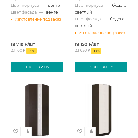
Цвет корпуса
—
венге
Цвет корпуса
—
бодега
Цвет фасада
—
венге
светлый
Цвет фасада
—
бодега
изготовление под заказ
светлый
изготовление под заказ
18 710
₽
/шт
19 150
₽
/шт
23 100
₽
23 650
₽
-
19
%
-
19
%
В КОРЗИНУ
В КОРЗИНУ