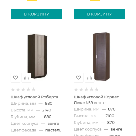
В КОРЗИНУ
В КОРЗИНУ
Шкаф угловой Роберта
Шкаф угловой Корвет
Люкс №8 венге
Ширина, мм
—
880
Ширина, мм
—
870
Высота, мм
—
2140
Высота, мм
—
2100
Глубина, мм
—
880
Глубина, мм
—
870
Цвет корпуса
—
венге
Цвет корпуса
—
венге
Цвет фасада
—
пастель
Цвет фасада
—
венге