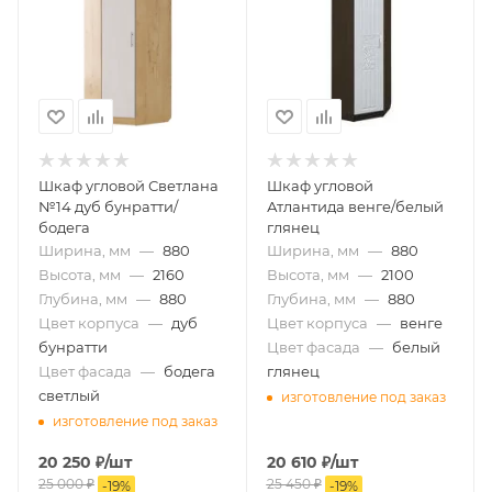
Шкаф угловой Светлана
Шкаф угловой
№14 дуб бунратти/
Атлантида венге/белый
бодега
глянец
Ширина, мм
—
880
Ширина, мм
—
880
Высота, мм
—
2160
Высота, мм
—
2100
Глубина, мм
—
880
Глубина, мм
—
880
Цвет корпуса
—
дуб
Цвет корпуса
—
венге
бунратти
Цвет фасада
—
белый
Цвет фасада
—
бодега
глянец
светлый
изготовление под заказ
изготовление под заказ
20 250
₽
/шт
20 610
₽
/шт
25 000
₽
25 450
₽
-
19
%
-
19
%