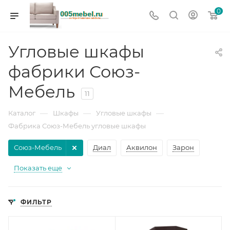
0
Угловые шкафы
фабрики Союз-
Мебель
11
—
—
—
Каталог
Шкафы
Угловые шкафы
Фабрика Союз-Мебель угловые шкафы
Союз-Мебель
Диал
Аквилон
Зарон
Показать еще
ФИЛЬТР