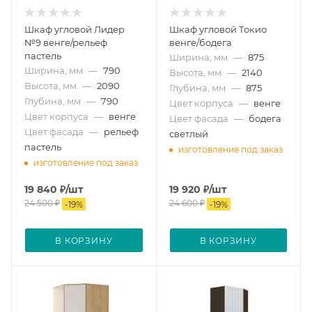
Шкаф угловой Лидер
Шкаф угловой Токио
№9 венге/рельеф
венге/бодега
пастель
Ширина, мм
—
875
Ширина, мм
—
790
Высота, мм
—
2140
Высота, мм
—
2090
Глубина, мм
—
875
Глубина, мм
—
790
Цвет корпуса
—
венге
Цвет корпуса
—
венге
Цвет фасада
—
бодега
Цвет фасада
—
рельеф
светлый
пастель
изготовление под заказ
изготовление под заказ
19 840
₽
/шт
19 920
₽
/шт
24 500
₽
24 600
₽
-
19
%
-
19
%
В КОРЗИНУ
В КОРЗИНУ