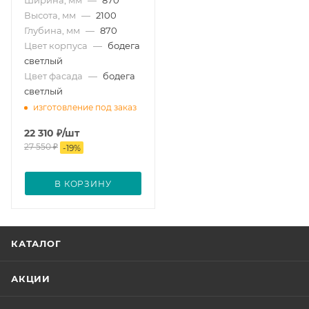
Ширина, мм
—
870
Высота, мм
—
2100
Глубина, мм
—
870
Цвет корпуса
—
бодега
светлый
Цвет фасада
—
бодега
светлый
изготовление под заказ
22 310
₽
/шт
27 550
₽
-
19
%
В КОРЗИНУ
КАТАЛОГ
АКЦИИ