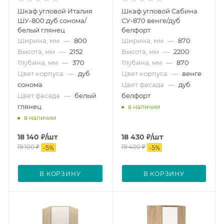
Шкаф угловой Италия
Шкаф угловой Сабина
ШУ-800 дуб сонома/
СУ-870 венге/дуб
белый глянец
белфорт
Ширина, мм
—
800
Ширина, мм
—
870
Высота, мм
—
2152
Высота, мм
—
2200
Глубина, мм
—
370
Глубина, мм
—
870
Цвет корпуса
—
дуб
Цвет корпуса
—
венге
сонома
Цвет фасада
—
дуб
Цвет фасада
—
белый
белфорт
глянец
в наличии
в наличии
18 140
₽
/шт
18 430
₽
/шт
19 100
₽
19 400
₽
-
5
%
-
5
%
В КОРЗИНУ
В КОРЗИНУ