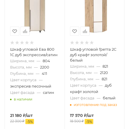
Шкаф угловой Ева 800
Шкаф угловой Гретта 2С
1С дуб экспрессив/сатин
дуб крафт золотой/
белый
Ширина, мм
—
804
Ширина, мм
—
821
Высота, мм
—
2200
Высота, мм
—
2120
Глубина, мм
—
411
Глубина, мм
—
821
Цвет корпуса
—
Цвет корпуса
—
дуб
экспресив песочный
крафт золотой
Цвет фасада
—
сатин
Цвет фасада
—
белый
в наличии
изготовление под заказ
21 180
₽
/шт
17 570
₽
/шт
22 300
₽
18 500
₽
-
5
%
-
5
%