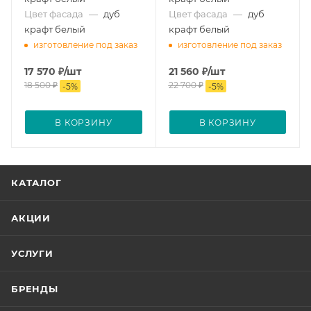
Цвет фасада
—
дуб
Цвет фасада
—
дуб
крафт белый
крафт белый
изготовление под заказ
изготовление под заказ
17 570
₽
/шт
21 560
₽
/шт
18 500
₽
22 700
₽
-
5
%
-
5
%
В КОРЗИНУ
В КОРЗИНУ
КАТАЛОГ
АКЦИИ
УСЛУГИ
БРЕНДЫ