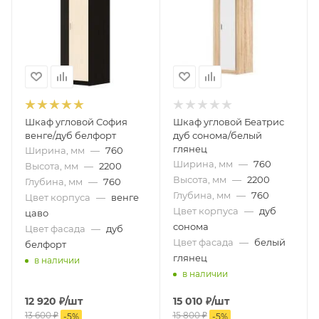
Шкаф угловой София
Шкаф угловой Беатрис
венге/дуб белфорт
дуб сонома/белый
глянец
Ширина, мм
—
760
Ширина, мм
—
760
Высота, мм
—
2200
Высота, мм
—
2200
Глубина, мм
—
760
Глубина, мм
—
760
Цвет корпуса
—
венге
Цвет корпуса
—
дуб
цаво
сонома
Цвет фасада
—
дуб
Цвет фасада
—
белый
белфорт
глянец
в наличии
в наличии
12 920
₽
/шт
15 010
₽
/шт
13 600
₽
15 800
₽
-
5
%
-
5
%