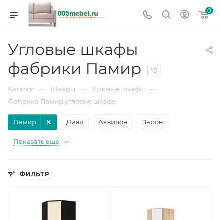
0
Угловые шкафы
фабрики Памир
10
—
—
—
Каталог
Шкафы
Угловые шкафы
Фабрика Памир угловые шкафы
Памир
Диал
Аквилон
Зарон
Показать еще
ФИЛЬТР