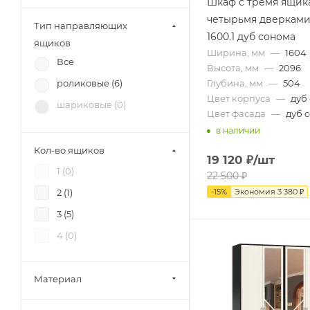
Шкаф с тремя ящик
12 стульев (
4
)
четырьмя дверкам
Тип направляющих
Диал (
7
)
1600.1 дуб сонома
ящиков
Ширина, мм
—
1604
Аквилон (
1
)
Все
Высота, мм
—
2096
Зарон (
3
)
Глубина, мм
—
504
роликовые (
6
)
Петровская мебель (
5
)
Цвет корпуса
—
дуб
шариковые (
0
)
Цвет фасада
—
дуб 
в наличии
Кол-во ящиков
19 120
₽
/шт
1 (
0
)
22 500
₽
-
15
%
Экономия
3 380
₽
2 (
1
)
3 (
5
)
4 (
0
)
Материал