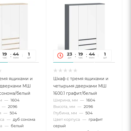
19
44
34
1
23
19
44
34
1
час
мин
сек
шт
дн
час
мин
сек
шт
емя ящиками и
Шкаф с тремя ящиками и
 дверками МШ
четырьмя дверками МШ
б сонома/белый
1600.1 графит/белый
м
—
1604
Ширина, мм
—
1604
—
2096
Высота, мм
—
2096
м
—
504
Глубина, мм
—
504
са
—
дуб сонома
Цвет корпуса
—
графит
а
—
белый
серый