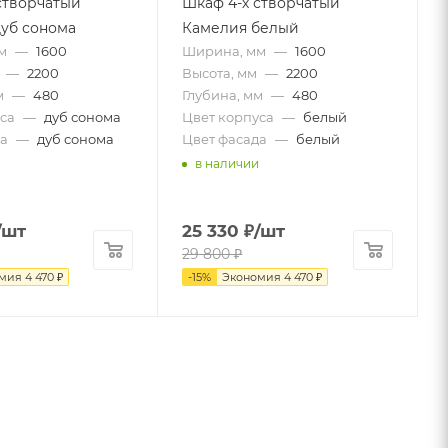
створчатый
Шкаф 4-х створчатый
уб сонома
Камелия белый
м
—
1600
Ширина, мм
—
1600
—
2200
Высота, мм
—
2200
м
—
480
Глубина, мм
—
480
са
—
дуб сонома
Цвет корпуса
—
белый
а
—
дуб сонома
Цвет фасада
—
белый
в наличии
/шт
25 330
₽
/шт
29 800
₽
омия
4 470
₽
-
15
%
Экономия
4 470
₽