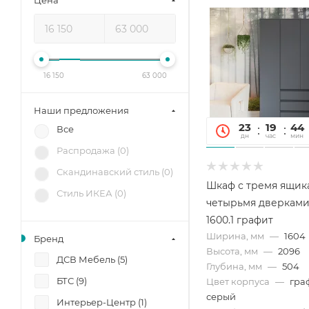
Цена
16 150
63 000
Наши предложения
23
19
44
Все
дн
час
мин
Распродажа (
0
)
Скандинавский стиль (
0
)
Шкаф с тремя ящик
Стиль ИКЕА (
0
)
четырьмя дверкам
1600.1 графит
Ширина, мм
—
1604
Бренд
Высота, мм
—
2096
ДСВ Мебель (
5
)
Глубина, мм
—
504
БТС (
9
)
Цвет корпуса
—
гра
серый
Интерьер-Центр (
1
)