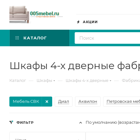
АКЦИИ
КАТАЛОГ
Шкафы 4-х дверные фаб
—
—
—
Каталог
Шкафы
Шкафы 4-х дверные
Фабрика
Мебель СВК
Диал
Аквилон
Петровская ме
По умолчанию (возраста
ФИЛЬТР