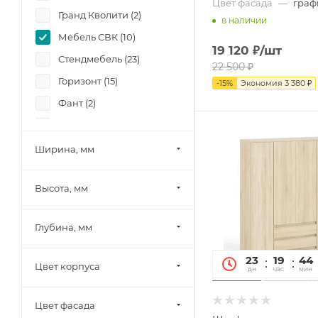
Цвет фасада
—
граф
Гранд Кволити (
2
)
в наличии
Мебель СВК (
10
)
19 120
₽
/шт
Стендмебель (
23
)
22 500
₽
Горизонт (
15
)
-
15
%
Экономия
3 380
₽
Фант (
2
)
Памир (
6
)
Олмеко (
3
)
Ширина, мм
Миф (
29
)
Высота, мм
Шведский стандарт
(Сведства VMG Industry)
(
1
)
Глубина, мм
SV-Мебель (
8
)
23
19
44
МК Стиль (
2
)
Цвет корпуса
дн
час
мин
Тэкс (
18
)
Цвет фасада
Союз-Мебель (
4
)