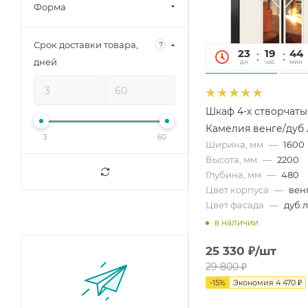
Форма
Срок доставки товара,
?
23
19
44
дней
дн
час
мин
Шкаф 4-х створчат
Камелия венге/дуб
3
60
Ширина, мм
—
1600
Высота, мм
—
2200
Глубина, мм
—
480
Цвет корпуса
—
вен
Цвет фасада
—
дуб 
в наличии
25 330
₽
/шт
29 800
₽
-
15
%
Экономия
4 470
₽