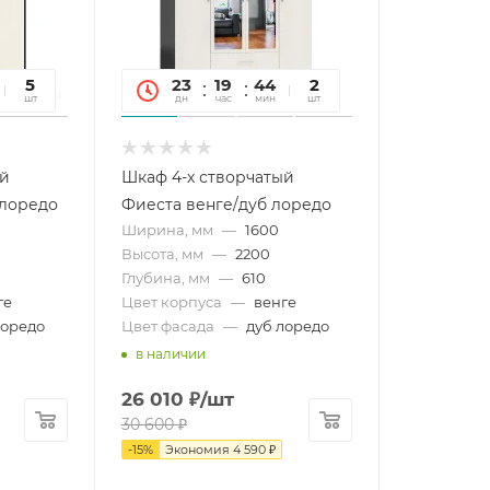
34
5
23
19
44
34
2
сек
шт
дн
час
мин
сек
шт
ый
Шкаф 4-х створчатый
 лоредо
Фиеста венге/дуб лоредо
Ширина, мм
—
1600
Высота, мм
—
2200
Глубина, мм
—
610
ге
Цвет корпуса
—
венге
лоредо
Цвет фасада
—
дуб лоредо
в наличии
26 010
₽
/шт
30 600
₽
-
15
%
Экономия
4 590
₽