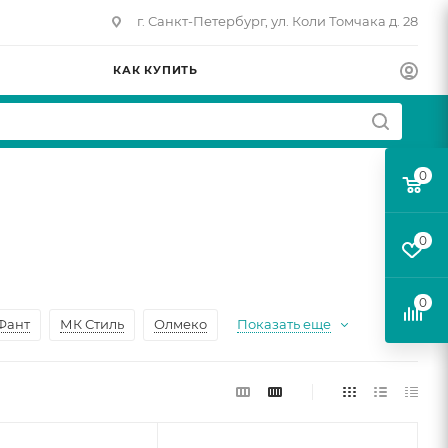
г. Санкт-Петербург, ул. Коли Томчака д. 28
КАК КУПИТЬ
0
0
0
Фант
МК Стиль
Олмеко
Показать еще