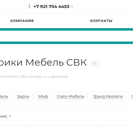
+7 921 754 4453
КОМПАНИЯ
КОНТАКТЫ
рики Мебель СВК
10
 Мебель СВК шкафы 4-х дверные
бель
Зарон
Миф
Союз-Мебель
Гранд Кволити
ние)