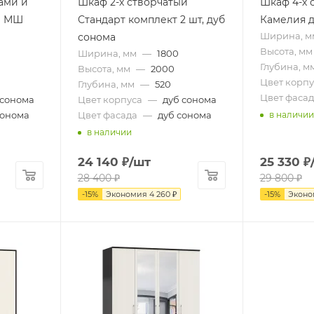
ами и
Шкаф 2-х створчатый
Шкаф 4-х 
и МШ
Стандарт комплект 2 шт, дуб
Камелия д
Ширина, м
сонома
Высота, мм
Ширина, мм
—
1800
Глубина, м
Высота, мм
—
2000
Цвет корпу
Глубина, мм
—
520
Цвет фасад
 сонома
Цвет корпуса
—
дуб сонома
сонома
Цвет фасада
—
дуб сонома
в наличии
в наличии
24 140
₽
/шт
25 330
₽
28 400
₽
29 800
₽
-
15
%
Экономия
4 260
₽
-
15
%
Экон