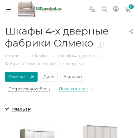
0
Шкафы 4-х дверные
фабрики Олмеко
3
—
—
—
Каталог
Шкафы
Шкафы 4-х дверные
Фабрика Олмеко шкафы 4-х дверные
Олмеко
Диал
Аквилон
Петровская мебель
Показать еще
ФИЛЬТР