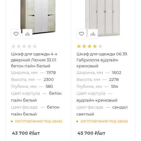
Шкаф для одежды 4-х
Шкаф для одежды 06.39
дверный Лючия 33.01
Габриэлла вудлайн
бетон пайн белый
кремовый
Ширина, мм
—
1978
Ширина, мм
—
1602
Высота, мм
—
2300
Высота, мм
—
2278
Глубина, мм
—
580
Глубина, мм
—
554
Цвет корпуса
—
бетон
Цвет корпуса
—
пайн белый
вудлайн кремовый
Цвет фасада
—
бетон
Цвет фасада
—
сандал
пайн белый
светлый
изготовление под заказ
изготовление под заказ
43 700
₽
/шт
45 700
₽
/шт