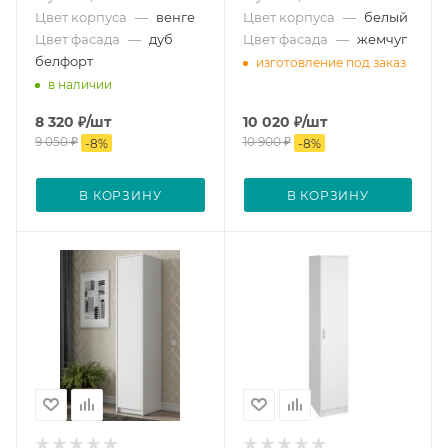
Цвет корпуса
—
венге
Цвет корпуса
—
белый
Цвет фасада
—
дуб
Цвет фасада
—
жемчуг
белфорт
изготовление под заказ
в наличии
8 320
₽
/шт
10 020
₽
/шт
9 050
₽
10 900
₽
-
8
%
-
8
%
В КОРЗИНУ
В КОРЗИНУ