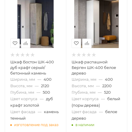
Шкаф Бостон ШК-400
Шкаф распашной
дуб крафт серый/
Берген ШК-400 белое
бетонный камень
дерево
Ширина, мм
—
400
Ширина, мм
—
400
Высота, мм
—
2120
Высота, мм
—
2200
Глубина, мм
—
500
Глубина, мм
—
520
Цвет корпуса
—
дуб
Цвет корпуса
—
белый
крафт золотой
(поры дерева)
Цвет фасада
—
камень
Цвет фасада
—
белое
темный
дерево
изготовление под заказ
в наличии