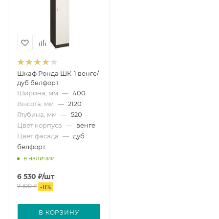
Шкаф Ронда ШК-1 венге/
дуб белфорт
Ширина, мм
—
400
Высота, мм
—
2120
Глубина, мм
—
520
Цвет корпуса
—
венге
Цвет фасада
—
дуб
белфорт
в наличии
6 530
₽
/шт
7 100
₽
-
8
%
В КОРЗИНУ