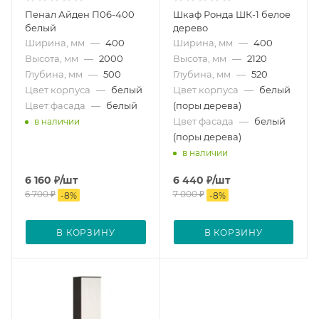
Пенал Айден П06-400
Шкаф Ронда ШК-1 белое
белый
дерево
Ширина, мм
—
400
Ширина, мм
—
400
Высота, мм
—
2000
Высота, мм
—
2120
Глубина, мм
—
500
Глубина, мм
—
520
Цвет корпуса
—
белый
Цвет корпуса
—
белый
Цвет фасада
—
белый
(поры дерева)
Цвет фасада
—
белый
в наличии
(поры дерева)
в наличии
6 160
₽
/шт
6 440
₽
/шт
6 700
₽
7 000
₽
-
8
%
-
8
%
В КОРЗИНУ
В КОРЗИНУ