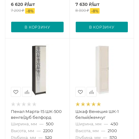
6 620
₽
/шт
7 630
₽
/шт
7 200
₽
8 300
₽
-
8
%
-
8
%
В КОРЗИНУ
В КОРЗИНУ
Пенал Марта-15 ШК-500
Шкаф Венеция ШК-1
венге/дуб белфорд
белый/жемчуг
Ширина, мм
—
500
Ширина, мм
—
450
Высота, мм
—
2200
Высота, мм
—
2100
Глубина, мм
—
520
Глубина, мм
—
570