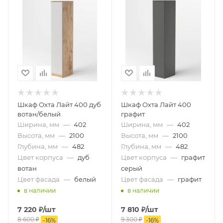
Шкаф Охта Лайт 400 дуб
Шкаф Охта Лайт 400
вотан/белый
графит
Ширина, мм
—
402
Ширина, мм
—
402
Высота, мм
—
2100
Высота, мм
—
2100
Глубина, мм
—
482
Глубина, мм
—
482
Цвет корпуса
—
дуб
Цвет корпуса
—
графит
вотан
серый
Цвет фасада
—
белый
Цвет фасада
—
графит
в наличии
в наличии
7 220
₽
/шт
7 810
₽
/шт
8 600
₽
9 300
₽
-
16
%
-
16
%