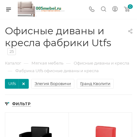
0
Офисные диваны и
кресла фабрики Utfs
25
—
—
Каталог
Мягкая мебель
Офисные диваны и кресла
—
Фабрика Utfs офисные диваны и кресла
Utfs
Элегия Боровичи
Гранд Кволити
ФИЛЬТР