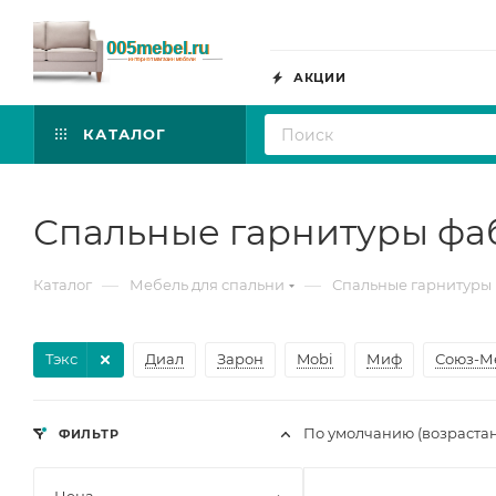
АКЦИИ
КАТАЛОГ
Спальные гарнитуры фа
—
—
Каталог
Мебель для спальни
Спальные гарнитуры
Тэкс
Диал
Зарон
Mobi
Миф
Союз-М
По умолчанию (возраста
ФИЛЬТР