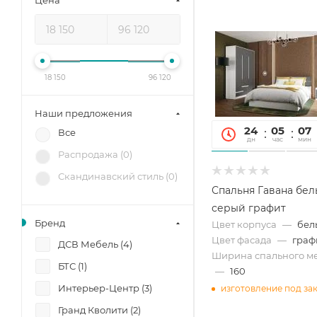
Цена
18 150
96 120
Наши предложения
24
05
07
Все
дн
час
мин
Распродажа (
0
)
Скандинавский стиль (
0
)
Спальня Гавана бел
серый графит
Бренд
Цвет корпуса
—
бел
Цвет фасада
—
граф
ДСВ Мебель (
4
)
Ширина спального ме
БТС (
1
)
—
160
Интерьер-Центр (
3
)
изготовление под за
Гранд Кволити (
2
)