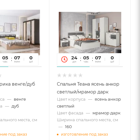
05
07
55
0
24
05
07
55
0
час
мин
сек
шт
дн
час
мин
сек
шт
рика венге/дуб
Спальня Теана ясень анкор
светлый/мрамор дарк
са
—
венге
Цвет корпуса
—
ясень анкор
а
—
дуб
светлый
Цвет фасада
—
мрамор дарк
льного места, см
Ширина спального места, см
—
160
ние под заказ
изготовление под заказ