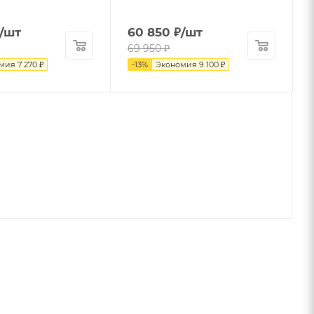
/шт
60 850
₽
/шт
69 950
₽
омия
7 270
₽
-
13
%
Экономия
9 100
₽