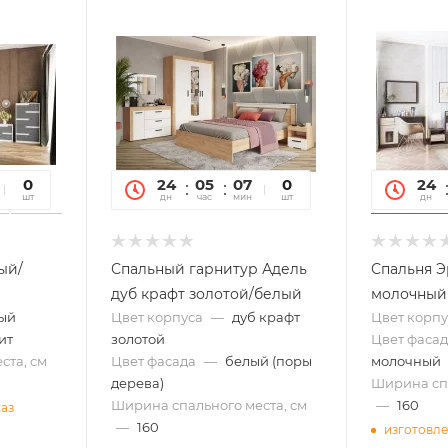
55
0
24
05
07
55
0
24
сек
шт
дн
час
мин
сек
шт
дн
ый/
Спальный гарнитур Адель
Спальня Э
дуб крафт золотой/белый
молочный
ый
Цвет корпуса
—
дуб крафт
Цвет корпу
ит
золотой
Цвет фасад
ста, см
Цвет фасада
—
белый (поры
молочный
дерева)
Ширина спа
Ширина спального места, см
—
160
каз
—
160
изготовле