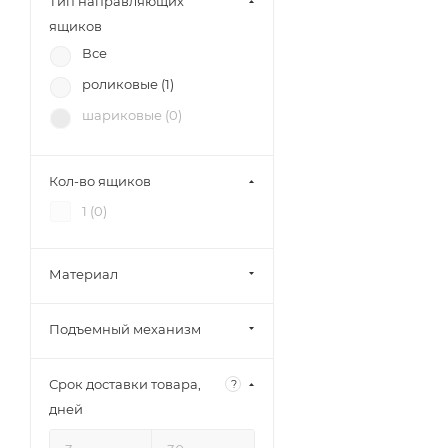
Тип направляющих
ящиков
Все
роликовые (
1
)
шариковые (
0
)
Кол-во ящиков
1 (
0
)
Материал
Подъемный механизм
Срок доставки товара,
?
дней