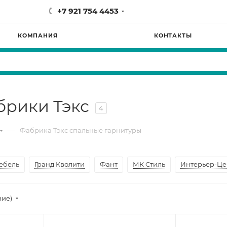
+7 921 754 4453
КОМПАНИЯ
КОНТАКТЫ
брики Тэкс
4
—
Фабрика Тэкс спальные гарнитуры
ебель
Гранд Кволити
Фант
МК Стиль
Интерьер-Це
ние)