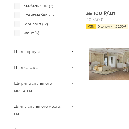
Мебель СВК (
9
)
35 100
₽
/шт
Стендмебель (
5
)
40 350
₽
Горизонт (
12
)
-
13
%
Экономия
5 250
₽
Фант (
6
)
Памир (
2
)
Миф (
19
)
Цвет корпуса
SV-Мебель (
3
)
Цвет фасада
Mobi (
3
)
МК Стиль (
1
)
Ширина спального
Тэкс (
4
)
места, см
Союз-Мебель (
1
)
12 стульев (
3
)
Длина спального места,
Диал (
2
)
см
Зарон (
5
)