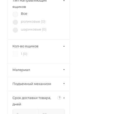
Тип направляющих
ящиков
Все
роликовые (
0
)
шариковые (
0
)
Кол-во ящиков
1 (
0
)
Материал
Подъемный механизм
Срок доставки товара,
?
дней