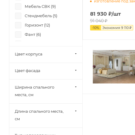
изготовление под за
Мебель СВК (
9
)
81 930
₽
/шт
Стендмебель (
5
)
91 040
₽
Горизонт (
12
)
-
10
%
Экономия
9 110
₽
Фант (
6
)
Памир (
2
)
Миф (
19
)
Цвет корпуса
SV-Мебель (
3
)
Цвет фасада
Mobi (
3
)
МК Стиль (
1
)
Ширина спального
Тэкс (
4
)
места, см
Союз-Мебель (
1
)
12 стульев (
3
)
Длина спального места,
Диал (
2
)
см
Зарон (
5
)