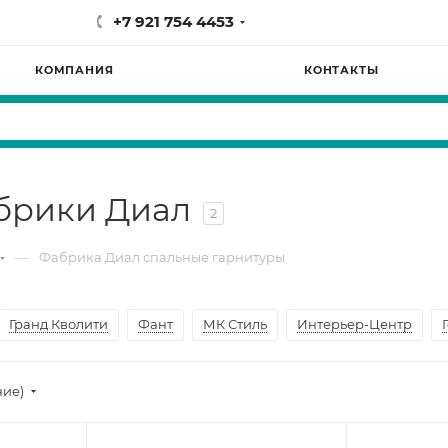
+7 921 754 4453
КОМПАНИЯ
КОНТАКТЫ
брики Диал
2
—
Фабрика Диал спальные гарнитуры
Гранд Кволити
Фант
МК Стиль
Интерьер-Центр
ние)