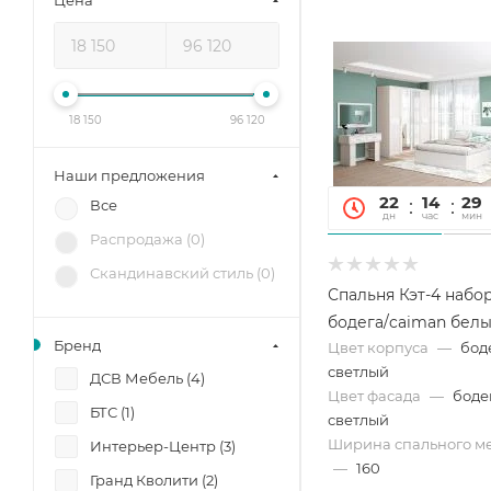
Цена
18 150
96 120
Наши предложения
22
14
29
Все
дн
час
мин
Распродажа (
0
)
Скандинавский стиль (
0
)
Спальня Кэт-4 набор
бодега/caiman бел
Бренд
Цвет корпуса
—
бод
светлый
ДСВ Мебель (
4
)
Цвет фасада
—
боде
БТС (
1
)
светлый
Ширина спального ме
Интерьер-Центр (
3
)
—
160
Гранд Кволити (
2
)