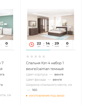
12
0
22
14
29
12
0
сек
шт
дн
час
мин
сек
шт
 7
Спальня Кэт-4 набор 1
ый
венге/caiman темный
ега
Цвет корпуса
—
венге
Цвет фасада
—
венге
га
Ширина спального места, см
—
160
ста, см
изготовление под заказ