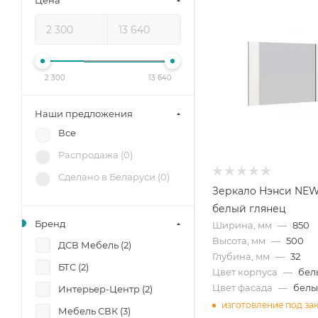
Цена
2 300
13 640
Наши предложения
Все
Распродажа (
0
)
Сделано в Беларуси (
0
)
Зеркало Нэнси NEW
белый глянец
Бренд
Ширина, мм
—
850
Высота, мм
—
500
ДСВ Мебель (
2
)
Глубина, мм
—
32
БТС (
2
)
Цвет корпуса
—
бел
Цвет фасада
—
белы
Интерьер-Центр (
2
)
изготовление под за
Мебель СВК (
3
)