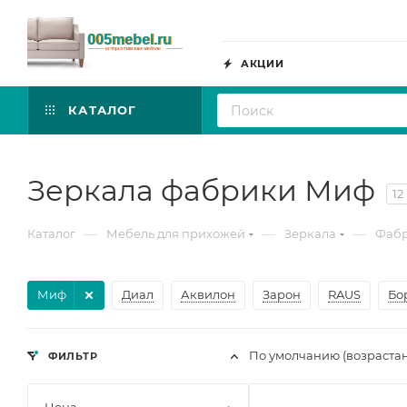
АКЦИИ
КАТАЛОГ
Зеркала фабрики Миф
12
—
—
—
Каталог
Мебель для прихожей
Зеркала
Фабр
Миф
Диал
Аквилон
Зарон
RAUS
Бо
По умолчанию (возраста
ФИЛЬТР