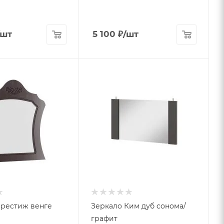
/шт
5 100
₽
/шт
Престиж венге
Зеркало Ким дуб сонома/
графит