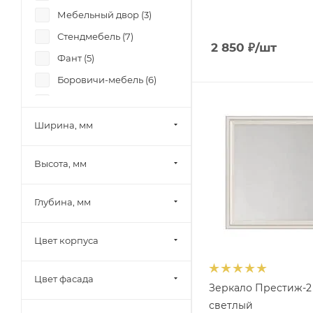
Мебельный двор (
3
)
Стендмебель (
7
)
2 850
₽
/шт
Фант (
5
)
Боровичи-мебель (
6
)
Памир (
13
)
Олмеко (
1
)
Ширина, мм
Миф (
12
)
Высота, мм
Mobi (
11
)
Тэкс (
10
)
Глубина, мм
Союз-Мебель (
6
)
БРВ-Мебель (
9
)
Цвет корпуса
12 стульев (
3
)
Диал (
5
)
Цвет фасада
Зеркало Престиж-2
RAUS (
5
)
светлый