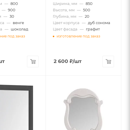
м
—
800
Ширина, мм
—
850
—
900
Высота, мм
—
500
м
—
30
Глубина, мм
—
20
са
—
венге
Цвет корпуса
—
дуб сонома
а
—
шоколад
Цвет фасада
—
графит
ние под заказ
изготовление под заказ
шт
2 600
₽
/шт