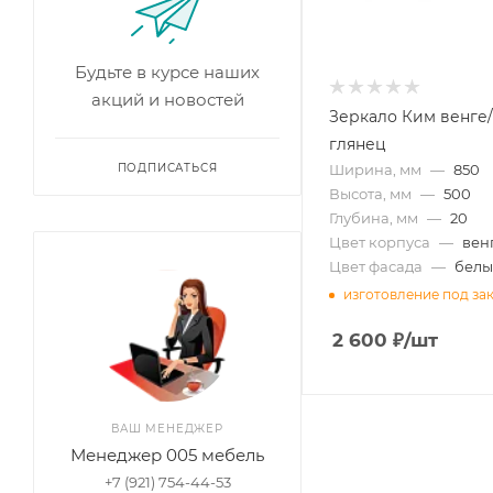
Будьте в курсе наших
акций и новостей
Зеркало Ким венге
глянец
ПОДПИСАТЬСЯ
Ширина, мм
—
850
Высота, мм
—
500
Глубина, мм
—
20
Цвет корпуса
—
вен
Цвет фасада
—
белы
изготовление под за
2 600
₽
/шт
ВАШ МЕНЕДЖЕР
Менеджер 005 мебель
+7 (921) 754-44-53