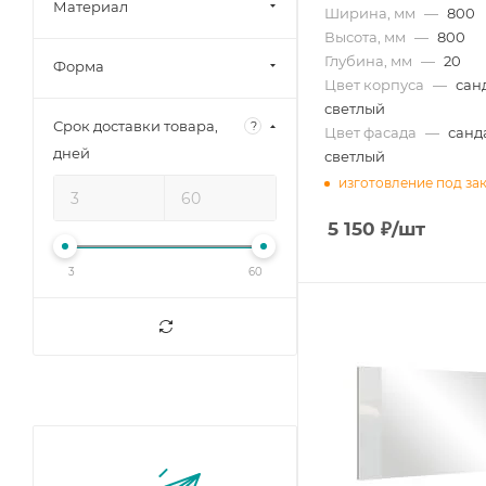
Материал
Аквилон (
1
)
Ширина, мм
—
800
Высота, мм
—
800
Зарон (
2
)
Глубина, мм
—
20
Форма
Цвет корпуса
—
сан
светлый
Срок доставки товара,
?
Цвет фасада
—
санд
дней
светлый
изготовление под за
5 150
₽
/шт
3
60