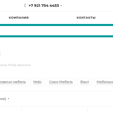
+7 921 754 4453
КОМПАНИЯ
КОНТАКТЫ
ика Миф зеркала
ровичи-мебель
Mobi
Союз-Мебель
Фант
Мебельн
ние)