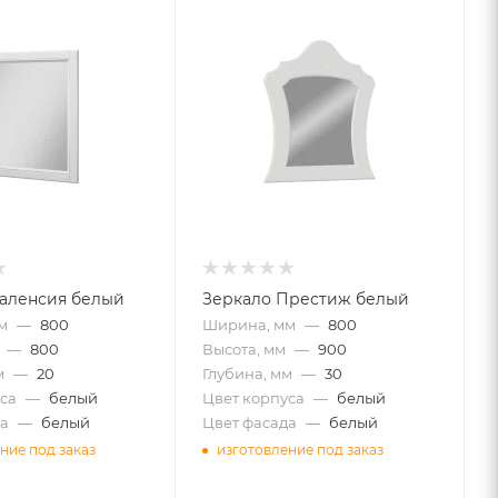
аленсия белый
Зеркало Престиж белый
м
—
800
Ширина, мм
—
800
—
800
Высота, мм
—
900
м
—
20
Глубина, мм
—
30
са
—
белый
Цвет корпуса
—
белый
а
—
белый
Цвет фасада
—
белый
ние под заказ
изготовление под заказ