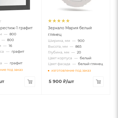
рестиж-1 графит
Зеркало Мария белый
м
—
800
глянец
—
800
Ширина, мм
—
900
м
—
16
Высота, мм
—
865
са
—
графит
Глубина, мм
—
20
Цвет корпуса
—
белый
а
—
графит
Цвет фасада
—
белый глянец
ние под заказ
изготовление под заказ
шт
5 900
₽
/шт