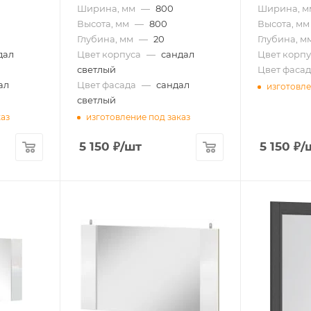
Ширина, мм
—
800
Ширина, м
Высота, мм
—
800
Высота, мм
Глубина, мм
—
20
Глубина, м
дал
Цвет корпуса
—
сандал
Цвет корпу
светлый
Цвет фасад
ал
Цвет фасада
—
сандал
изготовле
светлый
каз
изготовление под заказ
5 150
₽
/шт
5 150
₽
/