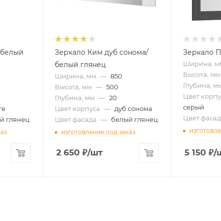
/белый
Зеркало Ким дуб сонома/
Зеркало П
Ширина, м
белый глянец
Высота, мм
Ширина, мм
—
850
Глубина, м
Высота, мм
—
500
Цвет корпу
Глубина, мм
—
20
серый
ге
Цвет корпуса
—
дуб сонома
Цвет фасад
й глянец
Цвет фасада
—
белый глянец
изготовле
каз
изготовление под заказ
2 650
₽
/шт
5 150
₽
/