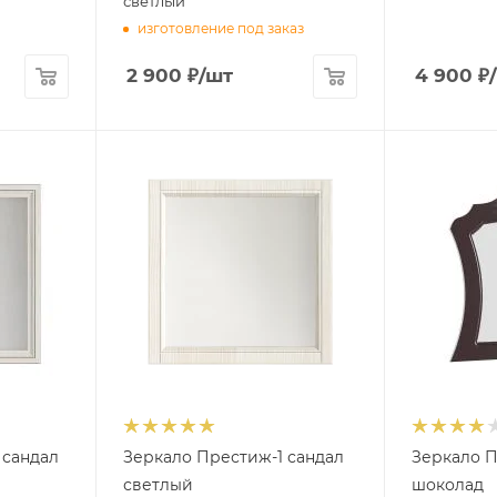
светлый
изготовление под заказ
2 900
₽
/шт
4 900
₽
 сандал
Зеркало Престиж-1 сандал
Зеркало 
светлый
шоколад