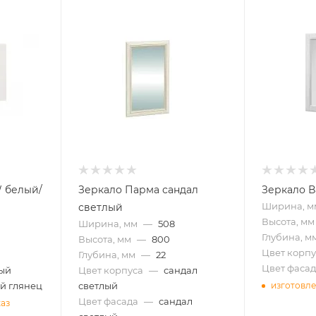
 белый/
Зеркало Парма сандал
Зеркало В
Ширина, м
светлый
Высота, мм
Ширина, мм
—
508
Глубина, м
Высота, мм
—
800
Цвет корпу
Глубина, мм
—
22
Цвет фасад
ый
Цвет корпуса
—
сандал
й глянец
светлый
изготовле
Цвет фасада
—
сандал
каз