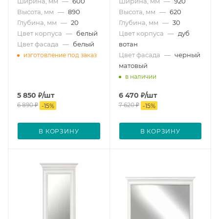
Ширина, мм
—
600
Ширина, мм
—
920
Высота, мм
—
890
Высота, мм
—
620
Глубина, мм
—
20
Глубина, мм
—
30
Цвет корпуса
—
белый
Цвет корпуса
—
дуб
Цвет фасада
—
белый
вотан
Цвет фасада
—
черный
изготовление под заказ
матовый
в наличии
5 850
₽
/шт
6 470
₽
/шт
6 890
₽
7 620
₽
-
15
%
-
15
%
В КОРЗИНУ
В КОРЗИНУ