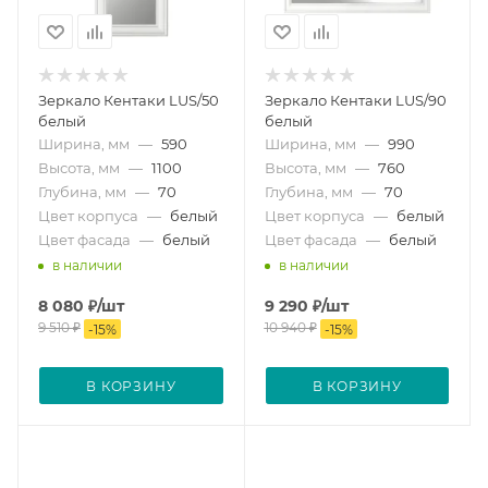
Зеркало Кентаки LUS/50
Зеркало Кентаки LUS/90
белый
белый
Ширина, мм
—
590
Ширина, мм
—
990
Высота, мм
—
1100
Высота, мм
—
760
Глубина, мм
—
70
Глубина, мм
—
70
Цвет корпуса
—
белый
Цвет корпуса
—
белый
Цвет фасада
—
белый
Цвет фасада
—
белый
в наличии
в наличии
8 080
₽
/шт
9 290
₽
/шт
9 510
₽
10 940
₽
-
15
%
-
15
%
В КОРЗИНУ
В КОРЗИНУ