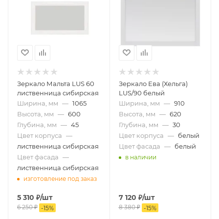
Зеркало Мальта LUS 60
Зеркало Ева (Хельга)
лиственница сибирская
LUS/90 белый
Ширина, мм
—
1065
Ширина, мм
—
910
Высота, мм
—
600
Высота, мм
—
620
Глубина, мм
—
45
Глубина, мм
—
30
Цвет корпуса
—
Цвет корпуса
—
белый
лиственница сибирская
Цвет фасада
—
белый
Цвет фасада
—
в наличии
лиственница сибирская
изготовление под заказ
5 310
₽
/шт
7 120
₽
/шт
6 250
₽
8 380
₽
-
15
%
-
15
%