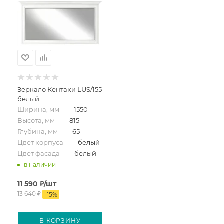
Зеркало Кентаки LUS/155
белый
Ширина, мм
—
1550
Высота, мм
—
815
Глубина, мм
—
65
Цвет корпуса
—
белый
Цвет фасада
—
белый
в наличии
11 590
₽
/шт
13 640
₽
-
15
%
В КОРЗИНУ