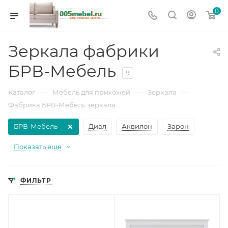
0
Зеркала фабрики
БРВ-Мебель
9
—
—
—
Каталог
Мебель для прихожей
Зеркала
Фабрика БРВ-Мебель зеркала
БРВ-Мебель
Диал
Аквилон
Зарон
Показать еще
ФИЛЬТР