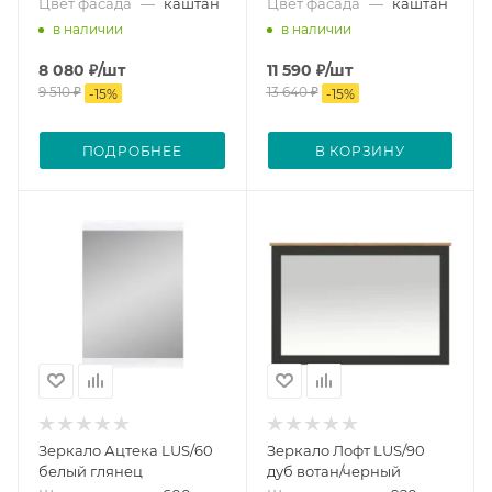
Цвет фасада
—
каштан
Цвет фасада
—
каштан
в наличии
в наличии
8 080
₽
/шт
11 590
₽
/шт
9 510
₽
13 640
₽
-
15
%
-
15
%
ПОДРОБНЕЕ
В КОРЗИНУ
Зеркало Ацтека LUS/60
Зеркало Лофт LUS/90
белый глянец
дуб вотан/черный