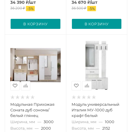
34 390
₽
/шт
34 670
₽
/шт
36 200
₽
36 500
₽
-
5
%
-
5
%
В КОРЗИНУ
В КОРЗИНУ
Модульная Прихожая
Модуль универсальный
Соната дуб сонома/
Италия МУ-1000 дуб
белый глянец
крафт белый
Ширина, мм
—
3000
Ширина, мм
—
1000
Высота, мм
—
2000
Высота, мм
—
2152