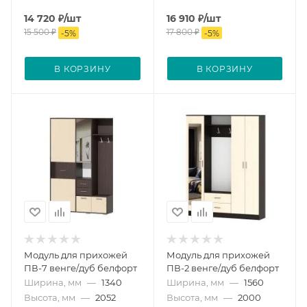
14 720
₽
/шт
16 910
₽
/шт
15 500
₽
17 800
₽
-
5
%
-
5
%
В КОРЗИНУ
В КОРЗИНУ
Модуль для прихожей
Модуль для прихожей
ПВ-7 венге/дуб белфорт
ПВ-2 венге/дуб белфорт
Ширина, мм
—
1340
Ширина, мм
—
1560
Высота, мм
—
2052
Высота, мм
—
2000