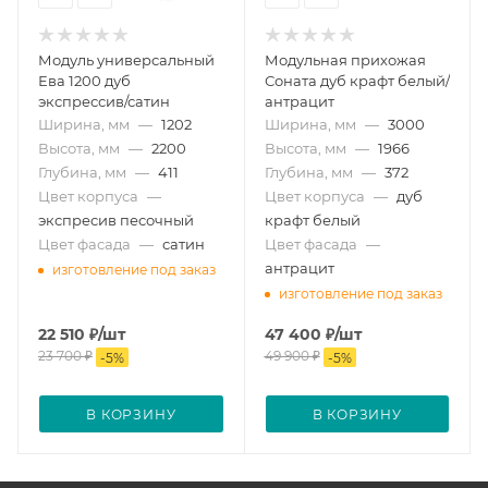
Модуль универсальный
Модульная прихожая
Ева 1200 дуб
Соната дуб крафт белый/
экспрессив/сатин
антрацит
Ширина, мм
—
1202
Ширина, мм
—
3000
Высота, мм
—
2200
Высота, мм
—
1966
Глубина, мм
—
411
Глубина, мм
—
372
Цвет корпуса
—
Цвет корпуса
—
дуб
экспресив песочный
крафт белый
Цвет фасада
—
сатин
Цвет фасада
—
антрацит
изготовление под заказ
изготовление под заказ
22 510
₽
/шт
47 400
₽
/шт
23 700
₽
49 900
₽
-
5
%
-
5
%
В КОРЗИНУ
В КОРЗИНУ