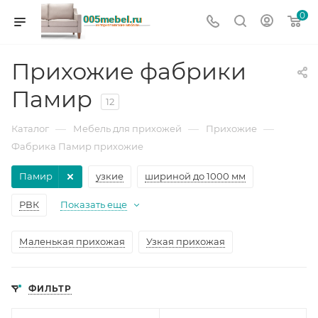
0
Прихожие фабрики
Памир
12
—
—
—
Каталог
Мебель для прихожей
Прихожие
Фабрика Памир прихожие
Памир
узкие
шириной до 1000 мм
РВК
Показать еще
Маленькая прихожая
Узкая прихожая
ФИЛЬТР