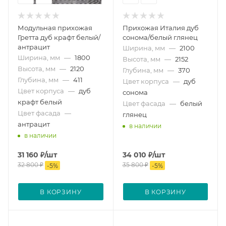
Модульная прихожая
Прихожая Италия дуб
Гретта дуб крафт белый/
сонома/белый глянец
антрацит
Ширина, мм
—
2100
Ширина, мм
—
1800
Высота, мм
—
2152
Высота, мм
—
2120
Глубина, мм
—
370
Глубина, мм
—
411
Цвет корпуса
—
дуб
Цвет корпуса
—
дуб
сонома
крафт белый
Цвет фасада
—
белый
Цвет фасада
—
глянец
антрацит
в наличии
в наличии
31 160
₽
/шт
34 010
₽
/шт
32 800
₽
35 800
₽
-
5
%
-
5
%
В КОРЗИНУ
В КОРЗИНУ