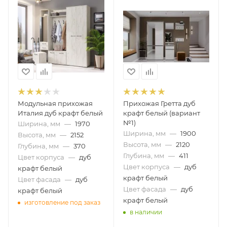
Модульная прихожая
Прихожая Гретта дуб
Италия дуб крафт белый
крафт белый (вариант
№1)
Ширина, мм
—
1970
Ширина, мм
—
1900
Высота, мм
—
2152
Высота, мм
—
2120
Глубина, мм
—
370
Глубина, мм
—
411
Цвет корпуса
—
дуб
Цвет корпуса
—
дуб
крафт белый
крафт белый
Цвет фасада
—
дуб
Цвет фасада
—
дуб
крафт белый
крафт белый
изготовление под заказ
в наличии