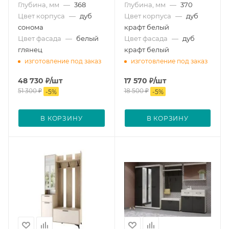
Глубина, мм
—
368
Глубина, мм
—
370
Цвет корпуса
—
дуб
Цвет корпуса
—
дуб
сонома
крафт белый
Цвет фасада
—
белый
Цвет фасада
—
дуб
глянец
крафт белый
изготовление под заказ
изготовление под заказ
48 730
₽
/шт
17 570
₽
/шт
51 300
₽
18 500
₽
-
5
%
-
5
%
В КОРЗИНУ
В КОРЗИНУ