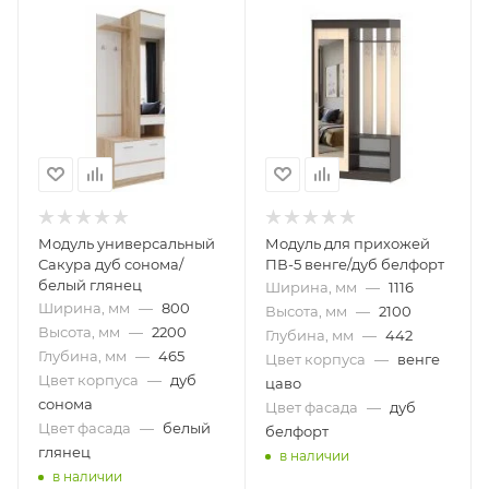
Модуль универсальный
Модуль для прихожей
Сакура дуб сонома/
ПВ-5 венге/дуб белфорт
белый глянец
Ширина, мм
—
1116
Ширина, мм
—
800
Высота, мм
—
2100
Высота, мм
—
2200
Глубина, мм
—
442
Глубина, мм
—
465
Цвет корпуса
—
венге
Цвет корпуса
—
дуб
цаво
сонома
Цвет фасада
—
дуб
Цвет фасада
—
белый
белфорт
глянец
в наличии
в наличии