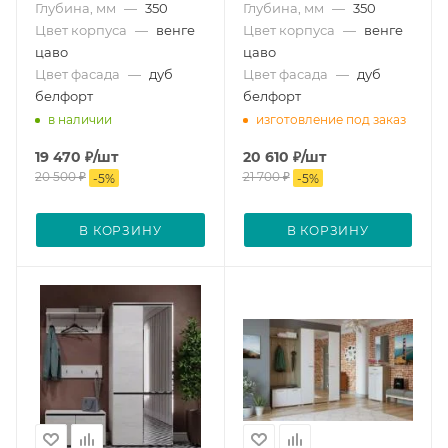
Глубина, мм
—
350
Глубина, мм
—
350
Цвет корпуса
—
венге
Цвет корпуса
—
венге
цаво
цаво
Цвет фасада
—
дуб
Цвет фасада
—
дуб
белфорт
белфорт
в наличии
изготовление под заказ
19 470
₽
/шт
20 610
₽
/шт
20 500
₽
21 700
₽
-
5
%
-
5
%
В КОРЗИНУ
В КОРЗИНУ