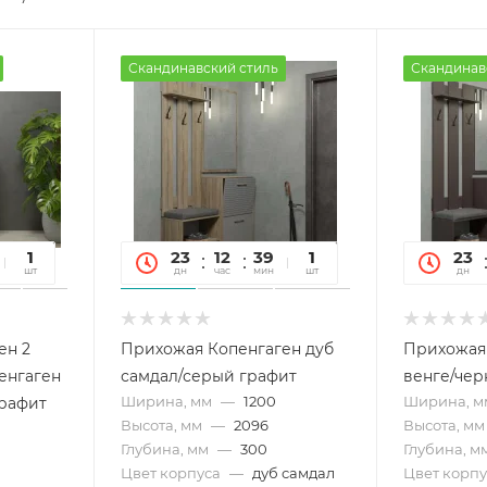
Скандинавский стиль
Скандинав
16
1
23
12
39
16
1
23
сек
шт
дн
час
мин
сек
шт
дн
ен 2
Прихожая Копенгаген дуб
Прихожая
енгаген
самдал/серый графит
венге/че
Ширина, мм
—
1200
Ширина, м
графит
Высота, мм
—
2096
Высота, мм
Глубина, мм
—
300
Глубина, м
Цвет корпуса
—
дуб самдал
Цвет корпу