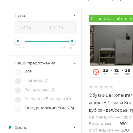
Цена
Скандинавский стиль
5 400
115 100
Наши предложения
23
12
39
Все
дн
час
мин
Новинка (
0
)
Распродажа (
0
)
Обувница Копенгаг
Сделано в Беларуси (
0
)
ящика + Скамья Коп
Скандинавский стиль (
5
)
дуб самдал/серый 
Ширина, мм
—
1200
Высота, мм
—
950
Бренд
Глубина, мм
—
300