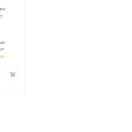
ен
т
ый
ит
каз