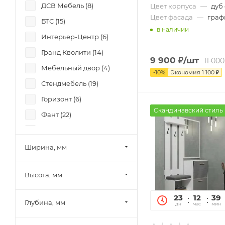
ДСВ Мебель (
8
)
Цвет корпуса
—
дуб
Цвет фасада
—
граф
БТС (
15
)
в наличии
Интерьер-Центр (
6
)
Гранд Кволити (
14
)
9 900
₽
/шт
11 000
Мебельный двор (
4
)
-
10
%
Экономия
1 100
₽
Стендмебель (
19
)
Горизонт (
6
)
Скандинавский стиль
Фант (
22
)
Боровичи-мебель (
1
)
Памир (
12
)
Ширина, мм
Миф (
35
)
Высота, мм
SV-Мебель (
11
)
Mobi (
19
)
23
12
39
Глубина, мм
дн
час
мин
МК Стиль (
7
)
Тэкс (
21
)