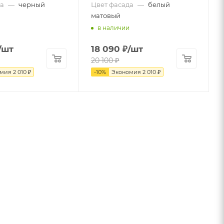
а
—
черный
Цвет фасада
—
белый
матовый
в наличии
/шт
18 090
₽
/шт
20 100
₽
омия
2 010
₽
-
10
%
Экономия
2 010
₽