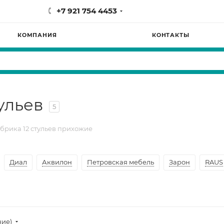
+7 921 754 4453
КОМПАНИЯ
КОНТАКТЫ
ульев
5
брика 12 стульев прихожие
Диал
Аквилон
Петровская мебель
Зарон
RAUS
ние)