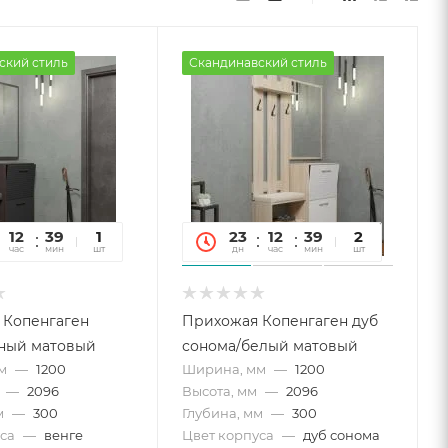
ский стиль
Скандинавский стиль
12
39
16
1
23
12
39
16
2
час
мин
сек
шт
дн
час
мин
сек
шт
 Копенгаген
Прихожая Копенгаген дуб
рный матовый
сонома/белый матовый
м
—
1200
Ширина, мм
—
1200
—
2096
Высота, мм
—
2096
м
—
300
Глубина, мм
—
300
са
—
венге
Цвет корпуса
—
дуб сонома