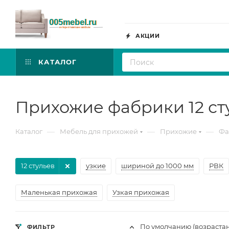
АКЦИИ
КАТАЛОГ
Прихожие фабрики 12 ст
—
—
—
Каталог
Мебель для прихожей
Прихожие
Фа
12 стульев
узкие
шириной до 1000 мм
РВК
Маленькая прихожая
Узкая прихожая
По умолчанию (возраста
ФИЛЬТР