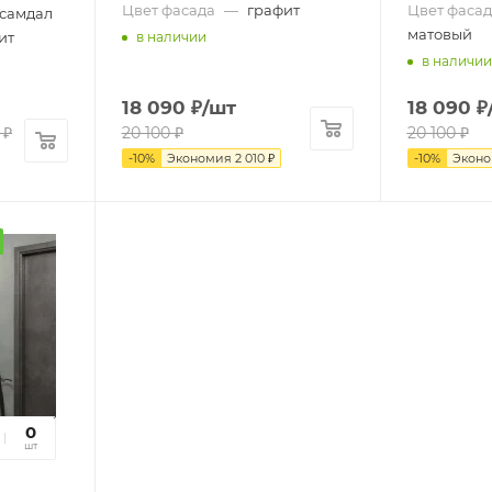
Цвет фасада
—
графит
Цвет фасад
 самдал
матовый
ит
в наличии
в наличии
18 090
₽
/шт
18 090
₽
₽
20 100
₽
20 100
₽
-
10
%
Экономия
2 010
₽
-
10
%
Экон
16
0
сек
шт