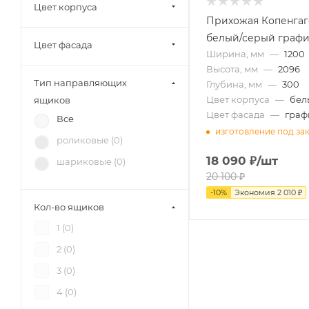
Цвет корпуса
Союз-Мебель (
24
)
Прихожая Копенгаг
белый/серый графи
БРВ-Мебель (
6
)
Цвет фасада
Ширина, мм
—
1200
Элегия Боровичи (
4
)
Высота, мм
—
2096
Тип направляющих
12 стульев (
5
)
Глубина, мм
—
300
Цвет корпуса
—
бел
ящиков
РВК (
1
)
Цвет фасада
—
граф
Все
Диал (
9
)
изготовление под за
роликовые (
0
)
RAUS (
4
)
18 090
₽
/шт
шариковые (
0
)
Аквилон (
6
)
20 100
₽
Зарон (
20
)
-
10
%
Экономия
2 010
₽
Кол-во ящиков
Петровская мебель (
4
)
1 (
0
)
2 (
0
)
3 (
0
)
4 (
0
)