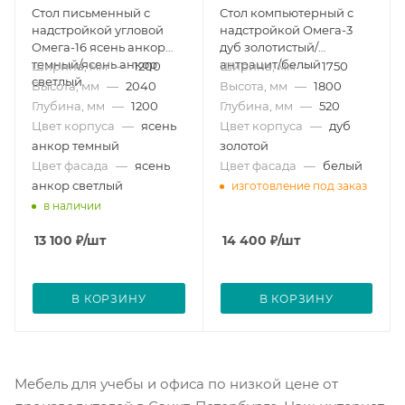
Стол письменный с
Стол компьютерный с
надстройкой угловой
надстройкой Омега-3
Омега-16 ясень анкор
дуб золотистый/
темный/ясень анкор
антрацит/белый
Ширина, мм
—
1200
Ширина, мм
—
1750
светлый
Высота, мм
—
2040
Высота, мм
—
1800
Глубина, мм
—
1200
Глубина, мм
—
520
Цвет корпуса
—
ясень
Цвет корпуса
—
дуб
анкор темный
золотой
Цвет фасада
—
ясень
Цвет фасада
—
белый
анкор светлый
изготовление под заказ
в наличии
13 100
₽
/шт
14 400
₽
/шт
В КОРЗИНУ
В КОРЗИНУ
Мебель для учебы и офиса по низкой цене от