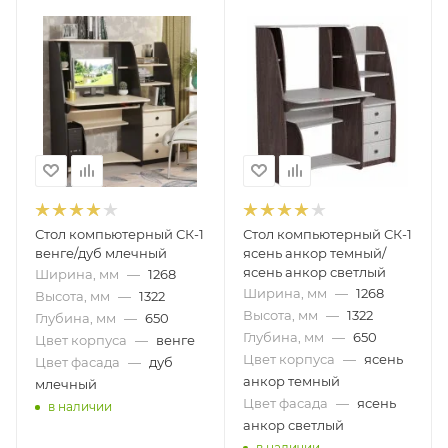
Стол компьютерный СК-1
Стол компьютерный СК-1
венге/дуб млечный
ясень анкор темный/
ясень анкор светлый
Ширина, мм
—
1268
Ширина, мм
—
1268
Высота, мм
—
1322
Высота, мм
—
1322
Глубина, мм
—
650
Глубина, мм
—
650
Цвет корпуса
—
венге
Цвет корпуса
—
ясень
Цвет фасада
—
дуб
анкор темный
млечный
Цвет фасада
—
ясень
в наличии
анкор светлый
в наличии