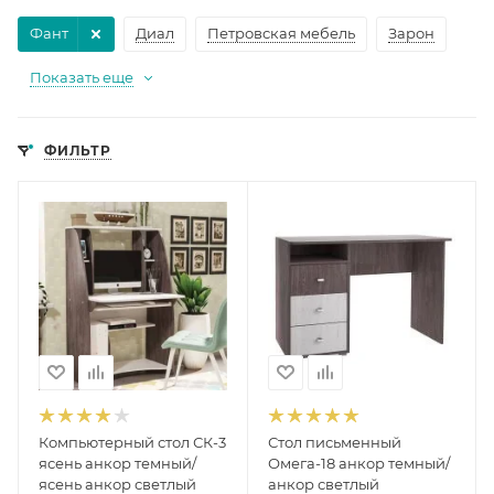
Фант
Диал
Петровская мебель
Зарон
Показать еще
ФИЛЬТР
Компьютерный стол СК-3
Стол письменный
ясень анкор темный/
Омега-18 анкор темный/
ясень анкор светлый
анкор светлый