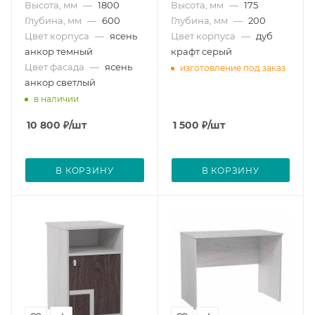
Высота, мм
—
1800
Высота, мм
—
175
Глубина, мм
—
600
Глубина, мм
—
200
Цвет корпуса
—
ясень
Цвет корпуса
—
дуб
анкор темный
крафт серый
Цвет фасада
—
ясень
изготовление под заказ
анкор светлый
в наличии
10 800
₽
/шт
1 500
₽
/шт
В КОРЗИНУ
В КОРЗИНУ