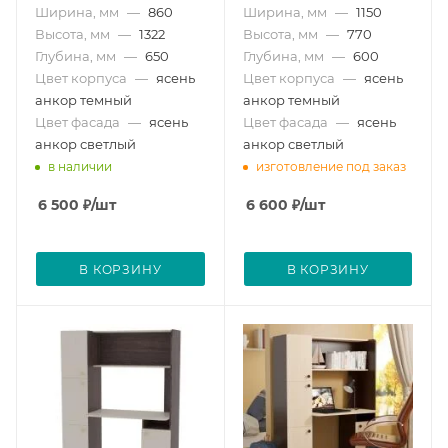
Ширина, мм
—
860
Ширина, мм
—
1150
Высота, мм
—
1322
Высота, мм
—
770
Глубина, мм
—
650
Глубина, мм
—
600
Цвет корпуса
—
ясень
Цвет корпуса
—
ясень
анкор темный
анкор темный
Цвет фасада
—
ясень
Цвет фасада
—
ясень
анкор светлый
анкор светлый
в наличии
изготовление под заказ
6 500
₽
/шт
6 600
₽
/шт
В КОРЗИНУ
В КОРЗИНУ