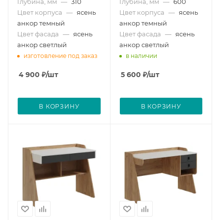
Глубина, мм
—
310
Глубина, мм
—
600
Цвет корпуса
—
ясень
Цвет корпуса
—
ясень
анкор темный
анкор темный
Цвет фасада
—
ясень
Цвет фасада
—
ясень
анкор светлый
анкор светлый
изготовление под заказ
в наличии
4 900
₽
/шт
5 600
₽
/шт
В КОРЗИНУ
В КОРЗИНУ