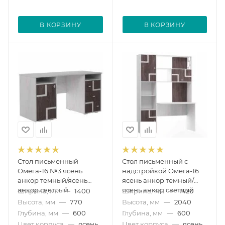
В КОРЗИНУ
В КОРЗИНУ
Стол письменный
Стол письменный с
Омега-16 №3 ясень
надстройкой Омега-16
анкор темный/ясень
ясень анкор темный/
анкор светлый
ясень анкор светлый
Ширина, мм
—
1400
Ширина, мм
—
1420
Высота, мм
—
770
Высота, мм
—
2040
Глубина, мм
—
600
Глубина, мм
—
600
Цвет корпуса
—
ясень
Цвет корпуса
—
ясень