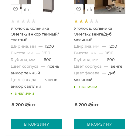
Уголок школьника
Уголок школьника
Омега-2 анкор темный/
Омега-2 венге/дуб
светлый
млечный
Ширина, мм
—
1200
Ширина, мм
—
1200
Высота, мм
—
1610
Высота, мм
—
1610
Глубина, мм
—
500
Глубина, мм
—
500
Цвет корпуса
—
ясень
Цвет корпуса
—
венге
анкор темный
Цвет фасада
—
дуб
Цвет фасада
—
ясень
млечный
анкор светлый
в наличии
в наличии
8 200
₽
/шт
8 200
₽
/шт
В КОРЗИНУ
В КОРЗИНУ