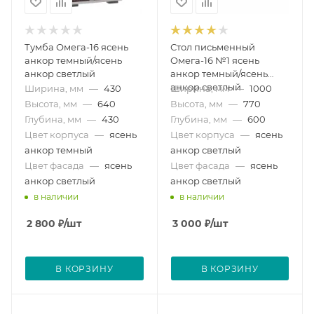
Тумба Омега-16 ясень
Стол письменный
анкор темный/ясень
Омега-16 №1 ясень
анкор светлый
анкор темный/ясень
анкор светлый
Ширина, мм
—
430
Ширина, мм
—
1000
Высота, мм
—
640
Высота, мм
—
770
Глубина, мм
—
430
Глубина, мм
—
600
Цвет корпуса
—
ясень
Цвет корпуса
—
ясень
анкор темный
анкор светлый
Цвет фасада
—
ясень
Цвет фасада
—
ясень
анкор светлый
анкор светлый
в наличии
в наличии
2 800
₽
/шт
3 000
₽
/шт
В КОРЗИНУ
В КОРЗИНУ