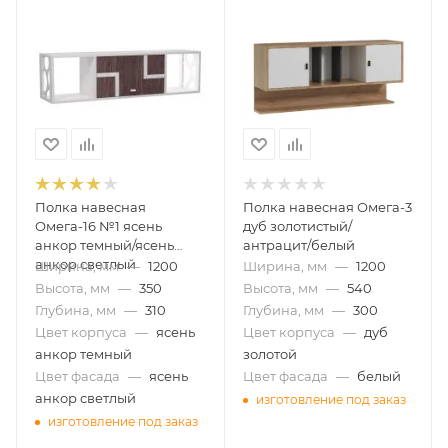
Полка навесная
Полка навесная Омега-3
Омега-16 №1 ясень
дуб золотистый/
анкор темный/ясень
антрацит/белый
анкор светлый
Ширина, мм
—
1200
Ширина, мм
—
1200
Высота, мм
—
350
Высота, мм
—
540
Глубина, мм
—
310
Глубина, мм
—
300
Цвет корпуса
—
ясень
Цвет корпуса
—
дуб
анкор темный
золотой
Цвет фасада
—
ясень
Цвет фасада
—
белый
анкор светлый
изготовление под заказ
изготовление под заказ