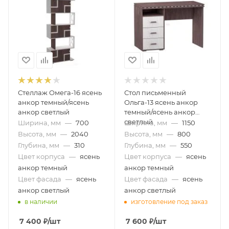
Стеллаж Омега-16 ясень
Стол письменный
анкор темный/ясень
Ольга-13 ясень анкор
анкор светлый
темный/ясень анкор
светлый
Ширина, мм
—
700
Ширина, мм
—
1150
Высота, мм
—
2040
Высота, мм
—
800
Глубина, мм
—
310
Глубина, мм
—
550
Цвет корпуса
—
ясень
Цвет корпуса
—
ясень
анкор темный
анкор темный
Цвет фасада
—
ясень
Цвет фасада
—
ясень
анкор светлый
анкор светлый
в наличии
изготовление под заказ
7 400
₽
/шт
7 600
₽
/шт