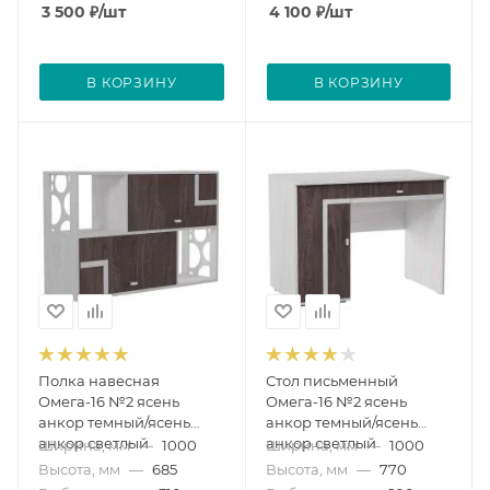
3 500
₽
/шт
4 100
₽
/шт
В КОРЗИНУ
В КОРЗИНУ
Полка навесная
Стол письменный
Омега-16 №2 ясень
Омега-16 №2 ясень
анкор темный/ясень
анкор темный/ясень
анкор светлый
анкор светлый
Ширина, мм
—
1000
Ширина, мм
—
1000
Высота, мм
—
685
Высота, мм
—
770