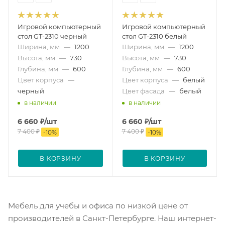
Игровой компьютерный
Игровой компьютерный
стол GT-2310 черный
стол GT-2310 белый
Ширина, мм
—
1200
Ширина, мм
—
1200
Высота, мм
—
730
Высота, мм
—
730
Глубина, мм
—
600
Глубина, мм
—
600
Цвет корпуса
—
Цвет корпуса
—
белый
черный
Цвет фасада
—
белый
в наличии
в наличии
6 660
₽
/шт
6 660
₽
/шт
7 400
₽
7 400
₽
-
10
%
-
10
%
В КОРЗИНУ
В КОРЗИНУ
Мебель для учебы и офиса по низкой цене от
производителей в Санкт-Петербурге. Наш интернет-