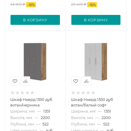
43 900
₽
20 400
₽
-
16
%
-
16
%
В КОРЗИНУ
В КОРЗИНУ
Шкаф Ньерд 1350 дуб
Шкаф Ньерд 1350 дуб
вотан/черника
вотан/белый софт
Ширина, мм
—
1351
Ширина, мм
—
1351
Высота, мм
—
2200
Высота, мм
—
2200
Глубина, мм
—
522
Глубина, мм
—
522
Цвет корпуса
—
дуб
Цвет корпуса
—
дуб