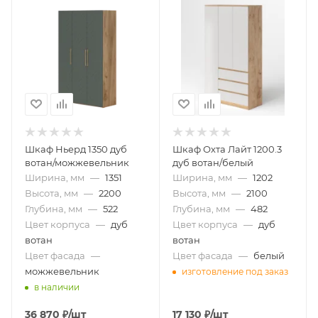
Шкаф Ньерд 1350 дуб
Шкаф Охта Лайт 1200.3
вотан/можжевельник
дуб вотан/белый
Ширина, мм
—
1351
Ширина, мм
—
1202
Высота, мм
—
2200
Высота, мм
—
2100
Глубина, мм
—
522
Глубина, мм
—
482
Цвет корпуса
—
дуб
Цвет корпуса
—
дуб
вотан
вотан
Цвет фасада
—
Цвет фасада
—
белый
можжевельник
изготовление под заказ
в наличии
36 870
₽
/шт
17 130
₽
/шт