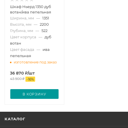
Шкаф Ньерд 1350 дуб
вотан/ива пепельная
Ширина, мм
—
1351
Высота, мм
—
2200
Глубина, мм
—
522
Цвет корпуса
—
дуб
вотан
Цвет фасада
—
ива
пепельная
изготовление под заказ
36 870
₽
/шт
43 900
₽
-
16
%
В КОРЗИНУ
КАТАЛОГ