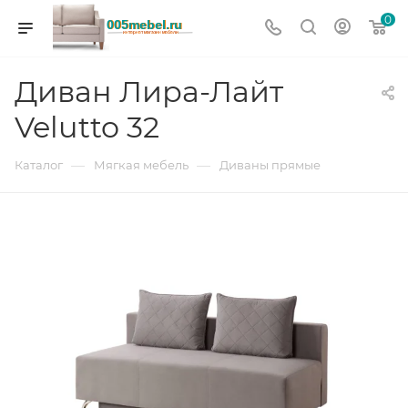
0
Диван Лира-Лайт
Velutto 32
—
—
Каталог
Мягкая мебель
Диваны прямые