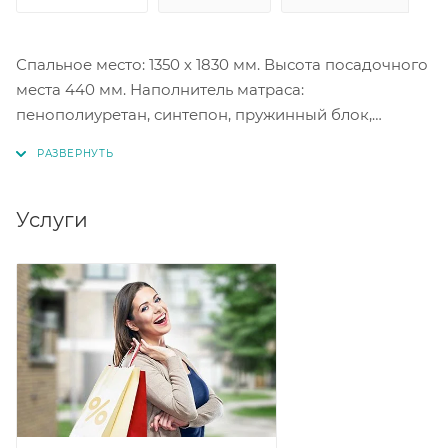
Спальное место: 1350 х 1830 мм. Высота посадочного
места 440 мм. Наполнитель матраса:
пенополиуретан, синтепон, пружинный блок,
войлок. Материал обивки велюр, цвет Velutto 32
(серый).
Ящик для белья: 144 х 60 х 25 см.
Услуги