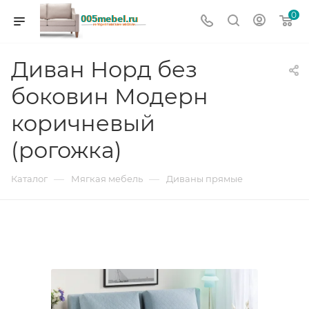
0
Диван Норд без
боковин Модерн
коричневый
(рогожка)
—
—
Каталог
Мягкая мебель
Диваны прямые