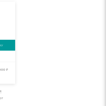
НУ
 000
₽
я
от