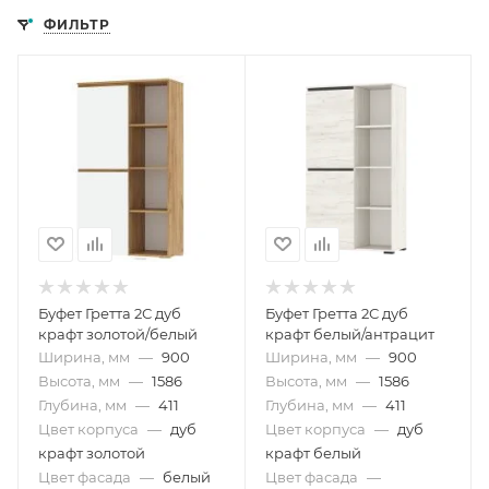
ФИЛЬТР
Буфет Гретта 2С дуб
Буфет Гретта 2С дуб
крафт золотой/белый
крафт белый/антрацит
Ширина, мм
—
900
Ширина, мм
—
900
Высота, мм
—
1586
Высота, мм
—
1586
Глубина, мм
—
411
Глубина, мм
—
411
Цвет корпуса
—
дуб
Цвет корпуса
—
дуб
крафт золотой
крафт белый
Цвет фасада
—
белый
Цвет фасада
—