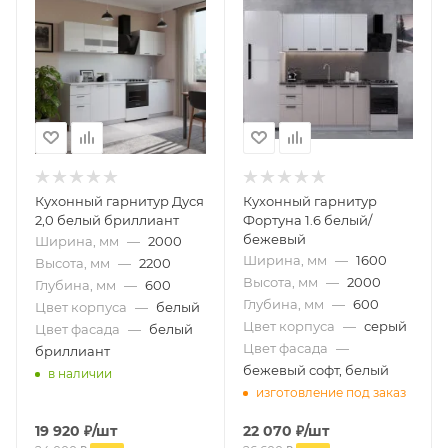
Кухонный гарнитур Дуся
Кухонный гарнитур
2,0 белый бриллиант
Фортуна 1.6 белый/
бежевый
Ширина, мм
—
2000
Ширина, мм
—
1600
Высота, мм
—
2200
Высота, мм
—
2000
Глубина, мм
—
600
Глубина, мм
—
600
Цвет корпуса
—
белый
Цвет корпуса
—
серый
Цвет фасада
—
белый
Цвет фасада
—
бриллиант
бежевый софт, белый
в наличии
изготовление под заказ
19 920
₽
/шт
22 070
₽
/шт