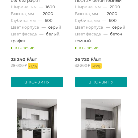
белый/графит
Лофт 2м бетон темный
Ширина, мм
—
1600
Ширина, мм
—
2000
Высота, мм
—
2000
Высота, мм
—
2000
Глубина, мм
—
600
Глубина, мм
—
600
Цвет корпуса
—
серый
Цвет корпуса
—
серый
Цвет фасада
—
белый,
Цвет фасада
—
бетон
графит
темный
в наличии
в наличии
23 240
₽
/шт
26 720
₽
/шт
28 000
₽
32 200
₽
-
17
%
-
17
%
В КОРЗИНУ
В КОРЗИНУ