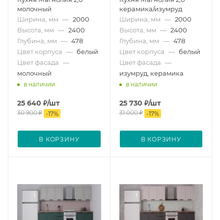
молочный
керамика/изумруд
Ширина, мм
—
2000
Ширина, мм
—
2000
Высота, мм
—
2400
Высота, мм
—
2400
Глубина, мм
—
478
Глубина, мм
—
478
Цвет корпуса
—
белый
Цвет корпуса
—
белый
Цвет фасада
—
Цвет фасада
—
молочный
изумруд, керамика
в наличии
в наличии
25 640
₽
/шт
25 730
₽
/шт
30 900
₽
31 000
₽
-
17
%
-
17
%
В КОРЗИНУ
В КОРЗИНУ