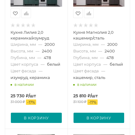
Кухня Лилия 2,0
Кухня Магнолия 2,0
керамика/изумруд
кашемир/сталь
Ширина, мм
—
2000
Ширина, мм
—
2000
Высота, мм
—
2400
Высота, мм
—
2400
Глубина, мм
—
478
Глубина, мм
—
478
Цвет корпуса
—
белый
Цвет корпуса
—
белый
Цвет фасада
—
Цвет фасада
—
изумруд, керамика
кашемир, сталь
в наличии
в наличии
25 730
₽
/шт
25 810
₽
/шт
31 000
₽
31 100
₽
-
17
%
-
17
%
В КОРЗИНУ
В КОРЗИНУ