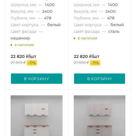
Ширина, мм
—
1400
Ширина, мм
—
1400
Высота, мм
—
2400
Высота, мм
—
2400
Глубина, мм
—
478
Глубина, мм
—
478
Цвет корпуса
—
белый
Цвет корпуса
—
белый
Цвет фасада
—
Цвет фасада
—
сталь
кашемир
в наличии
в наличии
22 820
₽
/шт
22 820
₽
/шт
27 500
₽
27 500
₽
-
17
%
-
17
%
В КОРЗИНУ
В КОРЗИНУ