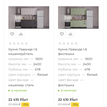
Кухня Лаванда 1,6
Кухня Лаванда 1,6
кашемир/сталь
фисташка
Ширина, мм
—
1600
Ширина, мм
—
1600
Высота, мм
—
2400
Высота, мм
—
2400
Глубина, мм
—
478
Глубина, мм
—
478
Цвет корпуса
—
белый
Цвет корпуса
—
белый
Цвет фасада
—
Цвет фасада
—
кашемир, сталь
фисташка
в наличии
в наличии
22 410
₽
/шт
22 410
₽
/шт
27 000
₽
27 000
₽
-
17
%
-
17
%