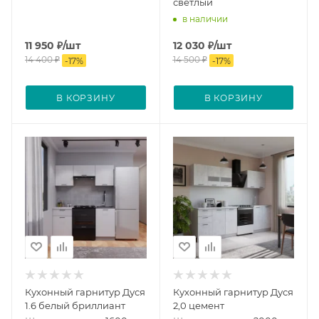
светлый
в наличии
11 950
₽
/шт
12 030
₽
/шт
14 400
₽
14 500
₽
-
17
%
-
17
%
В КОРЗИНУ
В КОРЗИНУ
Кухонный гарнитур Дуся
Кухонный гарнитур Дуся
1.6 белый бриллиант
2,0 цемент