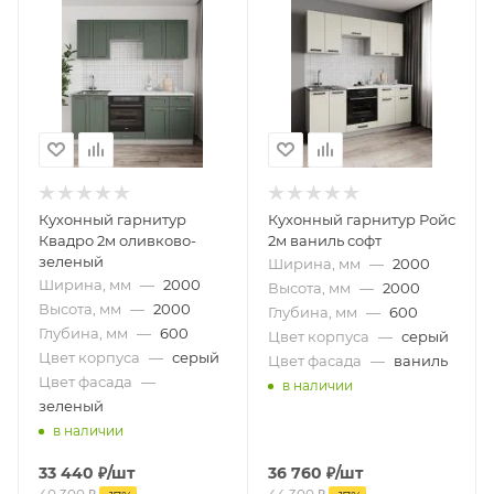
Кухонный гарнитур
Кухонный гарнитур Ройс
Квадро 2м оливково-
2м ваниль софт
зеленый
Ширина, мм
—
2000
Ширина, мм
—
2000
Высота, мм
—
2000
Высота, мм
—
2000
Глубина, мм
—
600
Глубина, мм
—
600
Цвет корпуса
—
серый
Цвет корпуса
—
серый
Цвет фасада
—
ваниль
Цвет фасада
—
в наличии
зеленый
в наличии
33 440
₽
/шт
36 760
₽
/шт