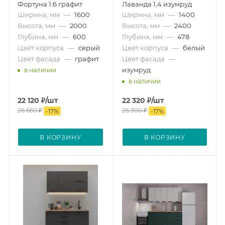
Фортуна 1.6 графит
Лаванда 1,4 изумруд
Ширина, мм
—
1600
Ширина, мм
—
1400
Высота, мм
—
2000
Высота, мм
—
2400
Глубина, мм
—
600
Глубина, мм
—
478
Цвет корпуса
—
серый
Цвет корпуса
—
белый
Цвет фасада
—
графит
Цвет фасада
—
изумруд
в наличии
в наличии
22 120
₽
/шт
22 320
₽
/шт
26 660
₽
26 900
₽
-
17
%
-
17
%
В КОРЗИНУ
В КОРЗИНУ