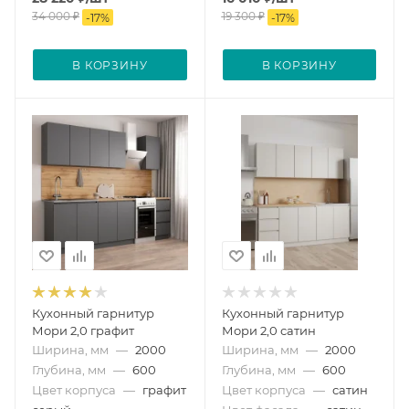
34 000
₽
19 300
₽
-
17
%
-
17
%
В КОРЗИНУ
В КОРЗИНУ
Кухонный гарнитур
Кухонный гарнитур
Мори 2,0 графит
Мори 2,0 сатин
Ширина, мм
—
2000
Ширина, мм
—
2000
Глубина, мм
—
600
Глубина, мм
—
600
Цвет корпуса
—
графит
Цвет корпуса
—
сатин