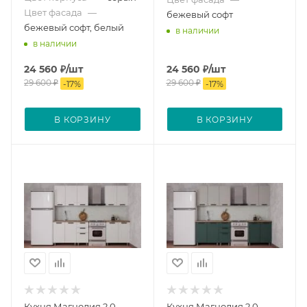
Цвет фасада
—
бежевый софт
бежевый софт, белый
в наличии
в наличии
24 560
₽
/шт
24 560
₽
/шт
29 600
₽
29 600
₽
-
17
%
-
17
%
В КОРЗИНУ
В КОРЗИНУ
Кухня Магнолия 2,0
Кухня Магнолия 2,0