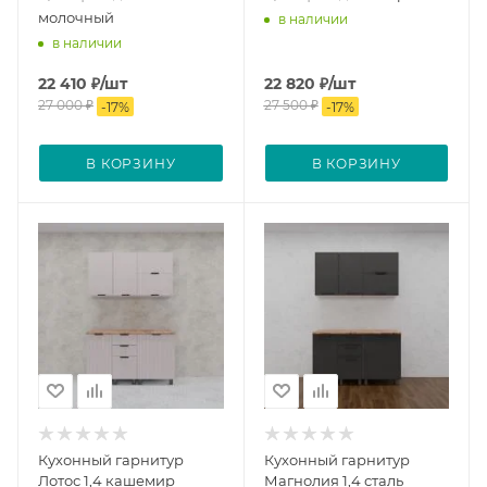
молочный
в наличии
в наличии
22 410
₽
/шт
22 820
₽
/шт
27 000
₽
27 500
₽
-
17
%
-
17
%
В КОРЗИНУ
В КОРЗИНУ
Кухонный гарнитур
Кухонный гарнитур
Лотос 1,4 кашемир
Магнолия 1,4 сталь