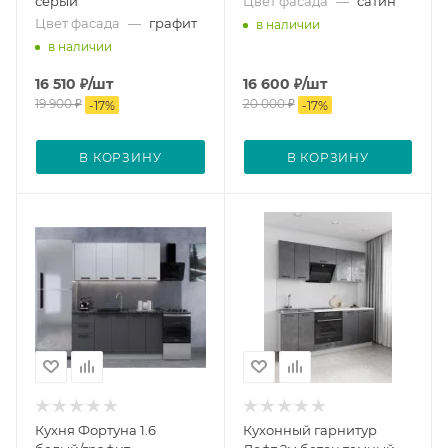
серый
Цвет фасада
—
сатин
Цвет фасада
—
графит
в наличии
в наличии
16 510
₽
/шт
16 600
₽
/шт
19 900
₽
20 000
₽
-
17
%
-
17
%
В КОРЗИНУ
В КОРЗИНУ
Кухня Фортуна 1.6
Кухонный гарнитур