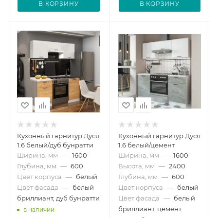
В КОРЗИНУ
В КОРЗИНУ
Кухонный гарнитур Дуся
Кухонный гарнитур Дуся
1.6 белый/дуб бунратти
1.6 белый/цемент
Ширина, мм
—
1600
Ширина, мм
—
1600
Глубина, мм
—
600
Высота, мм
—
2400
Цвет корпуса
—
белый
Глубина, мм
—
600
Цвет фасада
—
белый
Цвет корпуса
—
белый
бриллиант, дуб бунратти
Цвет фасада
—
белый
бриллиант, цемент
в наличии