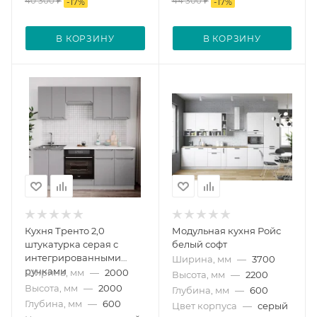
40 300
₽
44 300
₽
-
17
%
-
17
%
В КОРЗИНУ
В КОРЗИНУ
Кухня Тренто 2,0
Модульная кухня Ройс
штукатурка серая с
белый софт
интегрированными
Ширина, мм
—
3700
ручками
Ширина, мм
—
2000
Высота, мм
—
2200
Высота, мм
—
2000
Глубина, мм
—
600
Глубина, мм
—
600
Цвет корпуса
—
серый