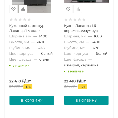
Кухонный гарнитур
Кухня Лаванда 1,6
Лаванда 1,4 сталь
керамика/изумруд
Ширина, мм
—
1400
Ширина, мм
—
1600
Высота, мм
—
2400
Высота, мм
—
2400
Глубина, мм
—
478
Глубина, мм
—
478
Цвет корпуса
—
белый
Цвет корпуса
—
белый
Цвет фасада
—
сталь
Цвет фасада
—
изумруд, керамика
в наличии
в наличии
22 410
₽
/шт
22 410
₽
/шт
27 000
₽
27 000
₽
-
17
%
-
17
%
В КОРЗИНУ
В КОРЗИНУ