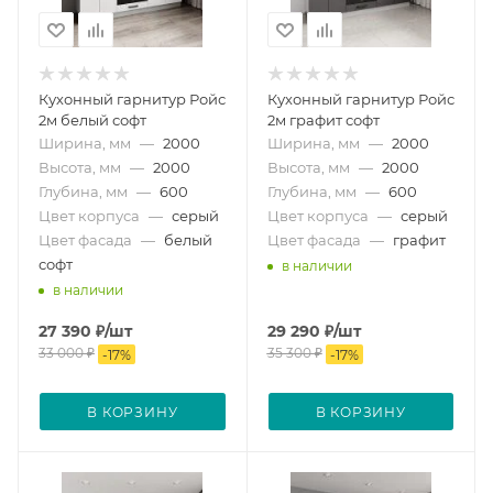
Кухонный гарнитур Ройс
Кухонный гарнитур Ройс
2м белый софт
2м графит софт
Ширина, мм
—
2000
Ширина, мм
—
2000
Высота, мм
—
2000
Высота, мм
—
2000
Глубина, мм
—
600
Глубина, мм
—
600
Цвет корпуса
—
серый
Цвет корпуса
—
серый
Цвет фасада
—
белый
Цвет фасада
—
графит
софт
в наличии
в наличии
27 390
₽
/шт
29 290
₽
/шт
33 000
₽
35 300
₽
-
17
%
-
17
%
В КОРЗИНУ
В КОРЗИНУ