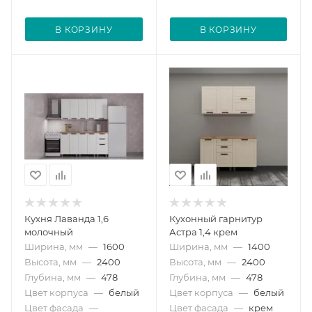
В КОРЗИНУ
В КОРЗИНУ
Кухня Лаванда 1,6
Кухонный гарнитур
молочный
Астра 1,4 крем
Ширина, мм
—
1600
Ширина, мм
—
1400
Высота, мм
—
2400
Высота, мм
—
2400
Глубина, мм
—
478
Глубина, мм
—
478
Цвет корпуса
—
белый
Цвет корпуса
—
белый
Цвет фасада
—
Цвет фасада
—
крем