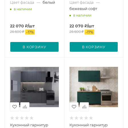
Цвет фасада
—
белый
Цвет фасада
—
бежевый софт
в наличии
в наличии
22 070
₽
/шт
22 070
₽
/шт
26 600
₽
26 600
₽
-
17
%
-
17
%
В КОРЗИНУ
В КОРЗИНУ
Кухонный гарнитур
Кухонный гарнитур