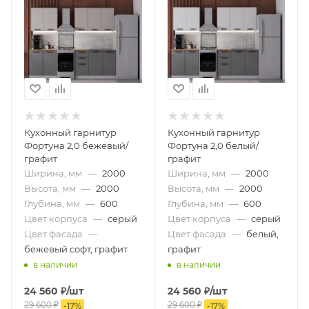
Кухонный гарнитур
Кухонный гарнитур
Фортуна 2,0 бежевый/
Фортуна 2,0 белый/
графит
графит
Ширина, мм
—
2000
Ширина, мм
—
2000
Высота, мм
—
2000
Высота, мм
—
2000
Глубина, мм
—
600
Глубина, мм
—
600
Цвет корпуса
—
серый
Цвет корпуса
—
серый
Цвет фасада
—
Цвет фасада
—
белый,
бежевый софт, графит
графит
в наличии
в наличии
24 560
₽
/шт
24 560
₽
/шт
29 600
₽
29 600
₽
-
17
%
-
17
%