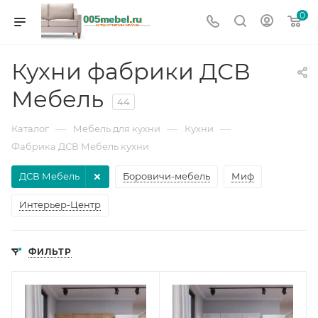
0
Кухни фабрики ДСВ
Мебель
44
—
—
—
Каталог
Мебель для кухни
Кухни
Фабрика ДСВ Мебель кухни
ДСВ Мебель
Боровичи-мебель
Миф
Интерьер-Центр
ФИЛЬТР