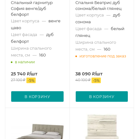
Спальный гарнитур
Спальня Беатрис дуб
София венге/дуб
сонома/белый глянец
белфорт
Цвет корпуса
—
дуб
Цвет корпуса
—
венге
сонома
цаво
Цвет фасада
—
белый
Цвет фасада
—
дуб
глянец
белфорт
Ширина спального
Ширина спального
места, см
—
160
места, см
—
160
изготовление под заказ
в наличии
25 740
₽
/шт
38 090
₽
/шт
27 100
₽
40 100
₽
-
5
%
-
5
%
В КОРЗИНУ
В КОРЗИНУ