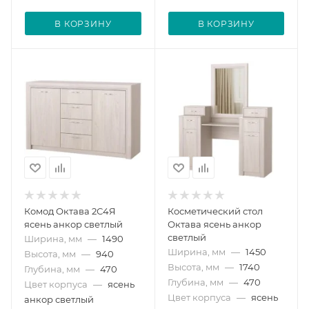
В КОРЗИНУ
В КОРЗИНУ
Комод Октава 2С4Я
Косметический стол
ясень анкор светлый
Октава ясень анкор
светлый
Ширина, мм
—
1490
Ширина, мм
—
1450
Высота, мм
—
940
Высота, мм
—
1740
Глубина, мм
—
470
Глубина, мм
—
470
Цвет корпуса
—
ясень
Цвет корпуса
—
ясень
анкор светлый