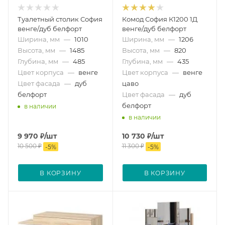
Туалетный столик София
Комод София К1200 1Д
венге/дуб белфорт
венге/дуб белфорт
Ширина, мм
—
1010
Ширина, мм
—
1206
Высота, мм
—
1485
Высота, мм
—
820
Глубина, мм
—
485
Глубина, мм
—
435
Цвет корпуса
—
венге
Цвет корпуса
—
венге
Цвет фасада
—
дуб
цаво
белфорт
Цвет фасада
—
дуб
белфорт
в наличии
в наличии
9 970
₽
/шт
10 730
₽
/шт
10 500
₽
11 300
₽
-
5
%
-
5
%
В КОРЗИНУ
В КОРЗИНУ