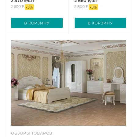
2 470
₽
/шт
2 660
₽
/шт
2 600
₽
2 800
₽
-
5
%
-
5
%
В КОРЗИНУ
В КОРЗИНУ
ОБЗОРЫ ТОВАРОВ