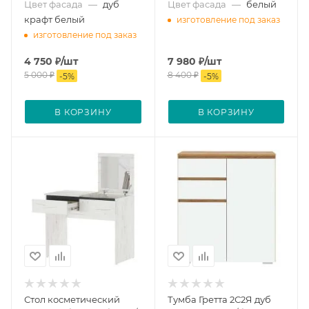
Цвет фасада
—
дуб
Цвет фасада
—
белый
крафт белый
изготовление под заказ
изготовление под заказ
4 750
₽
/шт
7 980
₽
/шт
5 000
₽
8 400
₽
-
5
%
-
5
%
В КОРЗИНУ
В КОРЗИНУ
Стол косметический
Тумба Гретта 2С2Я дуб