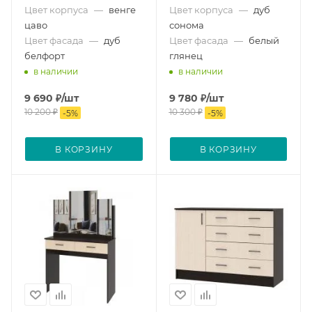
Цвет корпуса
—
венге
Цвет корпуса
—
дуб
цаво
сонома
Цвет фасада
—
дуб
Цвет фасада
—
белый
белфорт
глянец
в наличии
в наличии
9 690
₽
/шт
9 780
₽
/шт
10 200
₽
10 300
₽
-
5
%
-
5
%
В КОРЗИНУ
В КОРЗИНУ