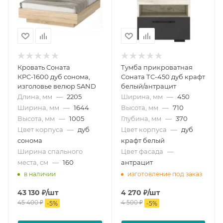
Кровать Соната
Тумба прикроватная
КРС-1600 дуб сонома,
Соната ТС-450 дуб крафт
изголовье велюр SAND
белый/антрацит
Длина, мм
—
2205
Ширина, мм
—
450
Ширина, мм
—
1644
Высота, мм
—
710
Высота, мм
—
1005
Глубина, мм
—
370
Цвет корпуса
—
дуб
Цвет корпуса
—
дуб
сонома
крафт белый
Ширина спального
Цвет фасада
—
места, см
—
160
антрацит
в наличии
изготовление под заказ
43 130
₽
/шт
4 270
₽
/шт
45 400
₽
4 500
₽
-
5
%
-
5
%