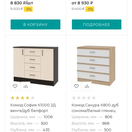
8 830
₽
/шт
от
8 930 ₽
9 300
₽
9 400 ₽
-
5
%
-
5
%
В КОРЗИНУ
ПОДРОБНЕЕ
Комод София К1000 2Д
Комод Сакура К800 дуб
венге/дуб белфорт
сонома/белый глянец
Ширина, мм
—
1006
Ширина, мм
—
806
Высота, мм
—
820
Высота, мм
—
868
Глубина, мм
—
435
Глубина, мм
—
500