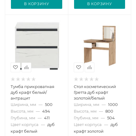
В КОРЗИНУ
В КОРЗИНУ
Тумба прикроватная
Стол косметический
дуб крафт белый/
Гретта дуб крафт
антрацит
золотой/белый
Ширина, мм
—
500
Ширина, мм
—
1000
Высота, мм
—
494
Высота, мм
—
800
Глубина, мм
—
411
Глубина, мм
—
504
Цвет корпуса
—
дуб
Цвет корпуса
—
дуб
крафт белый
крафт золотой