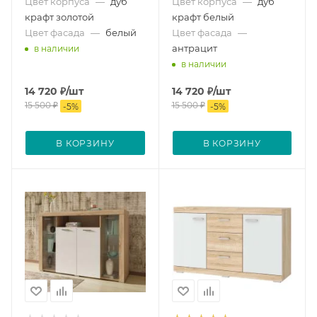
Цвет корпуса
—
дуб
Цвет корпуса
—
дуб
крафт золотой
крафт белый
Цвет фасада
—
белый
Цвет фасада
—
антрацит
в наличии
в наличии
14 720
₽
/шт
14 720
₽
/шт
15 500
₽
15 500
₽
-
5
%
-
5
%
В КОРЗИНУ
В КОРЗИНУ