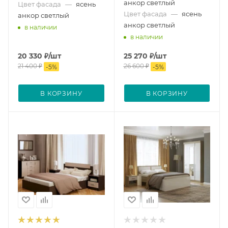
анкор светлый
Цвет фасада
—
ясень
Цвет фасада
—
ясень
анкор светлый
анкор светлый
в наличии
в наличии
20 330
₽
/шт
25 270
₽
/шт
21 400
₽
26 600
₽
-
5
%
-
5
%
В КОРЗИНУ
В КОРЗИНУ