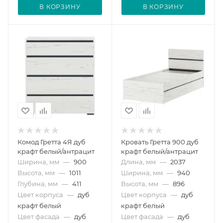
В КОРЗИНУ
В КОРЗИНУ
Комод Гретта 4Я дуб
Кровать Гретта 900 дуб
крафт белый/антрацит
крафт белый/антрацит
Ширина, мм
—
900
Длина, мм
—
2037
Высота, мм
—
1011
Ширина, мм
—
940
Глубина, мм
—
411
Высота, мм
—
896
Цвет корпуса
—
дуб
Цвет корпуса
—
дуб
крафт белый
крафт белый
Цвет фасада
—
дуб
Цвет фасада
—
дуб