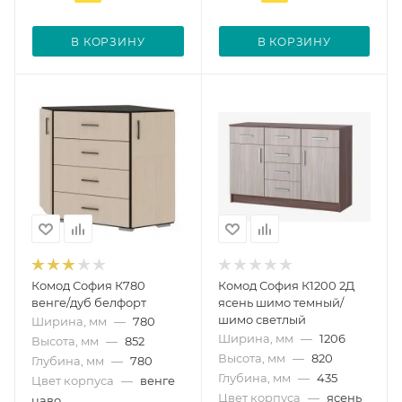
В КОРЗИНУ
В КОРЗИНУ
Комод София К780
Комод София К1200 2Д
венге/дуб белфорт
ясень шимо темный/
шимо светлый
Ширина, мм
—
780
Ширина, мм
—
1206
Высота, мм
—
852
Высота, мм
—
820
Глубина, мм
—
780
Глубина, мм
—
435
Цвет корпуса
—
венге
Цвет корпуса
—
ясень
цаво