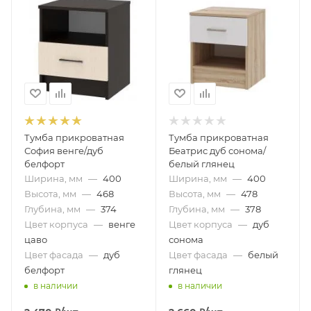
Тумба прикроватная
Тумба прикроватная
София венге/дуб
Беатрис дуб сонома/
белфорт
белый глянец
Ширина, мм
—
400
Ширина, мм
—
400
Высота, мм
—
468
Высота, мм
—
478
Глубина, мм
—
374
Глубина, мм
—
378
Цвет корпуса
—
венге
Цвет корпуса
—
дуб
цаво
сонома
Цвет фасада
—
дуб
Цвет фасада
—
белый
белфорт
глянец
в наличии
в наличии