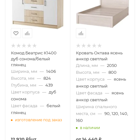
Комод Беатрис К1400
Кровать Октава ясень
дуб сонома/белый
анкор светлый
глянец
Длина, мм
—
2050
Ширина, мм
—
1406
Высота, мм
—
800
Высота, мм
—
824
Цвет корпуса
—
ясень
Глубина, мм
—
439
анкор светлый
Цвет корпуса
—
дуб
Цвет фасада
—
ясень
сонома
анкор светлый
Цвет фасада
—
белый
Ширина спального
глянец
места, см
—
90, 120, 140,
изготовление под заказ
160
в наличии
12 920
₽
/шт
от
14 440 ₽