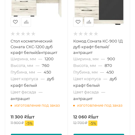
Стол косметический
Комод Соната КС-900 1Д
Соната СКС-1200 дуб
дуб крафт белый/
крафт белый/антрацит
антрацит
Ширина, мм
—
1200
Ширина, мм
—
900
Высота, мм
—
760
Высота, мм
—
870
Глубина, мм
—
450
Глубина, мм
—
450
Цвет корпуса
—
дуб
Цвет корпуса
—
дуб
крафт белый
крафт белый
Цвет фасада
—
Цвет фасада
—
антрацит
антрацит
изготовление под заказ
изготовление под заказ
11 300
₽
/шт
12 060
₽
/шт
11 900
₽
12 700
₽
-
5
%
-
5
%