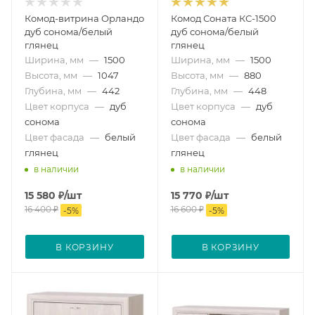
Комод-витрина Орландо
Комод Соната КС-1500
дуб сонома/белый
дуб сонома/белый
глянец
глянец
Ширина, мм
—
1500
Ширина, мм
—
1500
Высота, мм
—
1047
Высота, мм
—
880
Глубина, мм
—
442
Глубина, мм
—
448
Цвет корпуса
—
дуб
Цвет корпуса
—
дуб
сонома
сонома
Цвет фасада
—
белый
Цвет фасада
—
белый
глянец
глянец
в наличии
в наличии
15 580
₽
/шт
15 770
₽
/шт
16 400
₽
16 600
₽
-
5
%
-
5
%
В КОРЗИНУ
В КОРЗИНУ