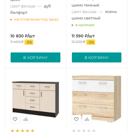
шимо темный
Цвет фасада
—
дуб
Цвет фасада
—
ясень
белфорт
шимо светлый
изготовление под заказ
в наличии
10 830
₽
/шт
11 590
₽
/шт
11 400
₽
12 200
₽
-
5
%
-
5
%
В КОРЗИНУ
В КОРЗИНУ