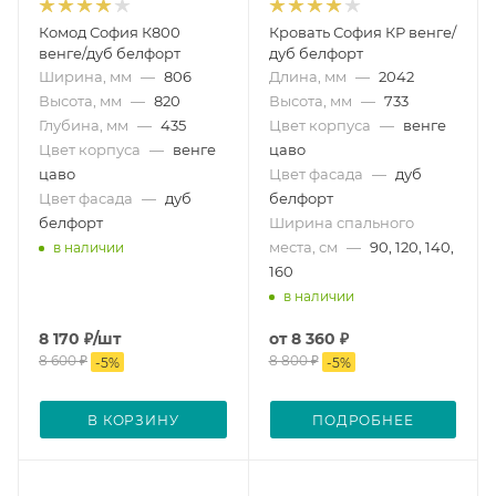
Комод София К800
Кровать София КР венге/
венге/дуб белфорт
дуб белфорт
Ширина, мм
—
806
Длина, мм
—
2042
Высота, мм
—
820
Высота, мм
—
733
Глубина, мм
—
435
Цвет корпуса
—
венге
Цвет корпуса
—
венге
цаво
цаво
Цвет фасада
—
дуб
Цвет фасада
—
дуб
белфорт
белфорт
Ширина спального
места, см
—
90, 120, 140,
в наличии
160
в наличии
8 170
₽
/шт
от
8 360 ₽
8 600
₽
8 800 ₽
-
5
%
-
5
%
В КОРЗИНУ
ПОДРОБНЕЕ