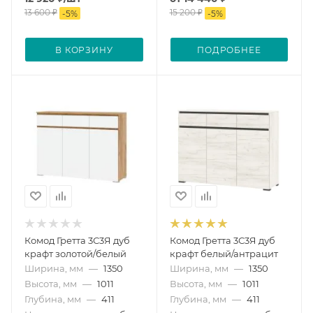
13 600
₽
15 200 ₽
-
5
%
-
5
%
В КОРЗИНУ
ПОДРОБНЕЕ
Комод Гретта 3С3Я дуб
Комод Гретта 3С3Я дуб
крафт золотой/белый
крафт белый/антрацит
Ширина, мм
—
1350
Ширина, мм
—
1350
Высота, мм
—
1011
Высота, мм
—
1011
Глубина, мм
—
411
Глубина, мм
—
411