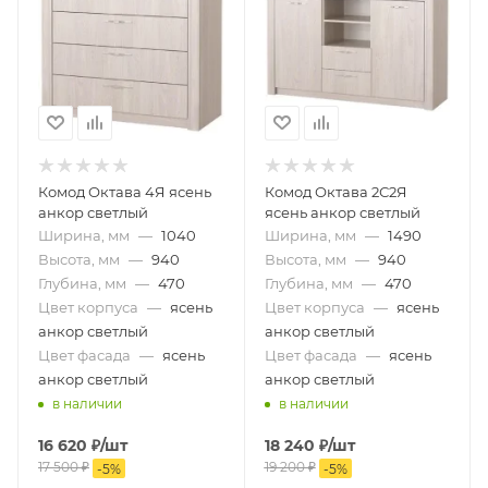
Комод Октава 4Я ясень
Комод Октава 2С2Я
анкор светлый
ясень анкор светлый
Ширина, мм
—
1040
Ширина, мм
—
1490
Высота, мм
—
940
Высота, мм
—
940
Глубина, мм
—
470
Глубина, мм
—
470
Цвет корпуса
—
ясень
Цвет корпуса
—
ясень
анкор светлый
анкор светлый
Цвет фасада
—
ясень
Цвет фасада
—
ясень
анкор светлый
анкор светлый
в наличии
в наличии
16 620
₽
/шт
18 240
₽
/шт
17 500
₽
19 200
₽
-
5
%
-
5
%