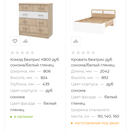
Комод Беатрис К800 дуб
Кровать Беатрис дуб
сонома/белый глянец
сонома/белый глянец
Ширина, мм
—
806
Длина, мм
—
2042
Высота, мм
—
824
Высота, мм
—
892
Глубина, мм
—
439
Цвет корпуса
—
дуб
Цвет корпуса
—
дуб
сонома
сонома
Цвет фасада
—
белый
Цвет фасада
—
белый
глянец
глянец
Ширина спального
места, см
—
90, 140, 160
в наличии
изготовление под заказ