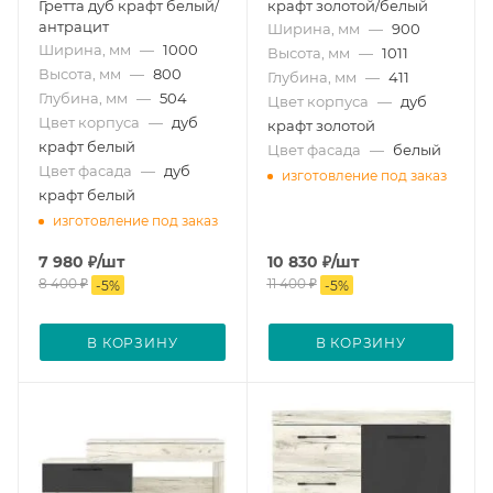
Гретта дуб крафт белый/
крафт золотой/белый
антрацит
Ширина, мм
—
900
Ширина, мм
—
1000
Высота, мм
—
1011
Высота, мм
—
800
Глубина, мм
—
411
Глубина, мм
—
504
Цвет корпуса
—
дуб
Цвет корпуса
—
дуб
крафт золотой
крафт белый
Цвет фасада
—
белый
Цвет фасада
—
дуб
изготовление под заказ
крафт белый
изготовление под заказ
7 980
₽
/шт
10 830
₽
/шт
8 400
₽
11 400
₽
-
5
%
-
5
%
В КОРЗИНУ
В КОРЗИНУ