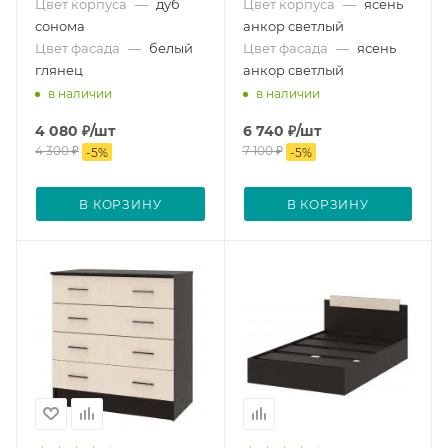
Цвет корпуса
—
дуб
Цвет корпуса
—
ясень
сонома
анкор светлый
Цвет фасада
—
белый
Цвет фасада
—
ясень
глянец
анкор светлый
в наличии
в наличии
4 080
₽
/шт
6 740
₽
/шт
4 300
₽
7 100
₽
-
5
%
-
5
%
В КОРЗИНУ
В КОРЗИНУ