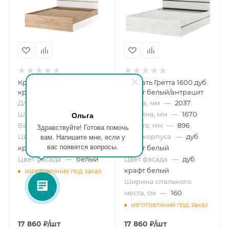
Кровать Гретта 1600 дуб
Кровать Гретта 1600 дуб
крафт золотой/белый
крафт белый/антрацит
Длина, мм
—
2037
Длина, мм
—
2037
Ширина, мм
—
Ольга
1670
Ширина, мм
—
1670
Высота, мм
—
896
Высота, мм
—
896
Здравствуйте! Готова помочь
вам. Напишите мне, если у
Цвет корпуса
—
дуб
Цвет корпуса
—
дуб
вас появятся вопросы.
крафт золотой
крафт белый
Цвет фасада
—
белый
Цвет фасада
—
дуб
крафт белый
изготовление под заказ
Ширина спального
места, см
—
160
изготовление под заказ
17 860
₽
/шт
17 860
₽
/шт