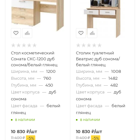
Стол косметический
Столик туалетный
Соната СКС-1200 дуб
Беатрис дуб сонома/
сонома/белый глянец
белый глянец
Ширина, мм
—
1200
Ширина, мм
—
1008
Высота, мм
—
760
Высота, мм
—
1482
Глубина, мм
—
450
Глубина, мм
—
482
Цвет корпуса
—
дуб
Цвет корпуса
—
дуб
сонома
сонома
Цвет фасада
—
белый
Цвет фасада
—
белый
глянец
глянец
в наличии
в наличии
10 830
₽
/шт
10 830
₽
/шт
11 400
₽
11 400
₽
-
5
%
-
5
%