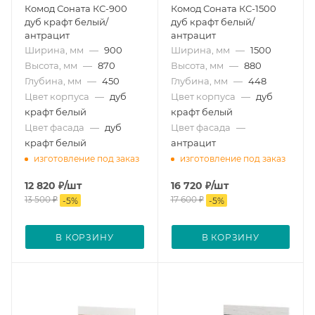
Комод Соната КС-900
Комод Соната КС-1500
дуб крафт белый/
дуб крафт белый/
антрацит
антрацит
Ширина, мм
—
900
Ширина, мм
—
1500
Высота, мм
—
870
Высота, мм
—
880
Глубина, мм
—
450
Глубина, мм
—
448
Цвет корпуса
—
дуб
Цвет корпуса
—
дуб
крафт белый
крафт белый
Цвет фасада
—
дуб
Цвет фасада
—
крафт белый
антрацит
изготовление под заказ
изготовление под заказ
12 820
₽
/шт
16 720
₽
/шт
13 500
₽
17 600
₽
-
5
%
-
5
%
В КОРЗИНУ
В КОРЗИНУ