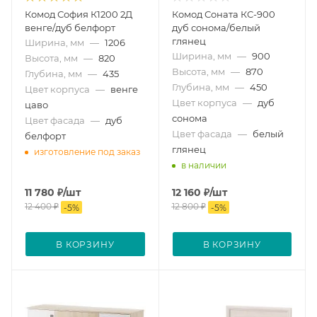
Комод София К1200 2Д
Комод Соната КС-900
венге/дуб белфорт
дуб сонома/белый
глянец
Ширина, мм
—
1206
Ширина, мм
—
900
Высота, мм
—
820
Высота, мм
—
870
Глубина, мм
—
435
Глубина, мм
—
450
Цвет корпуса
—
венге
Цвет корпуса
—
дуб
цаво
сонома
Цвет фасада
—
дуб
Цвет фасада
—
белый
белфорт
глянец
изготовление под заказ
в наличии
11 780
₽
/шт
12 160
₽
/шт
12 400
₽
12 800
₽
-
5
%
-
5
%
В КОРЗИНУ
В КОРЗИНУ