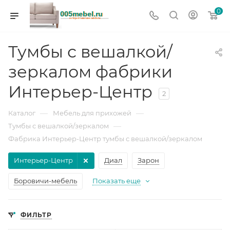
0
Тумбы с вешалкой/
зеркалом фабрики
Интерьер-Центр
2
—
—
Каталог
Мебель для прихожей
—
Тумбы с вешалкой/зеркалом
Фабрика Интерьер-Центр тумбы с вешалкой/зеркалом
Интерьер-Центр
Диал
Зарон
Боровичи-мебель
Показать еще
ФИЛЬТР