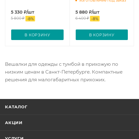
изготовление под заказ
5 330
₽
/шт
5 880
₽
/шт
5 800
₽
6 400
₽
-
8
%
-
8
%
В КОРЗИНУ
В КОРЗИНУ
Вешалки для одежды с тумбой в прихожую по
низким ценам в Санкт-Петербурге. Компактные
решения для малогабаритных прихожих.
КАТАЛОГ
АКЦИИ
УСЛУГИ