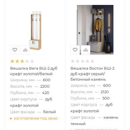
Вешалка Вега ВШ-2 дуб
Вешалка Бостон ВШ-2
крафт золотой/белый
дуб крафт серый/
бетонный камень
Ширина, мм
—
600
Ширина, мм
—
600
Высота, мм
—
2200
Высота, мм
—
2120
Глубина, мм
—
420
Глубина, мм
—
500
Цвет корпуса
—
дуб
Цвет корпуса
—
дуб
крафт золотой
крафт золотой
Цвет фасада
—
белый
Цвет фасада
—
камень
изготовление под заказ
темный