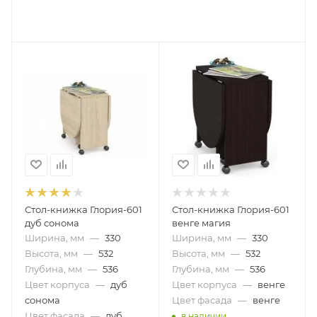
Стол-книжка Глория-601
Стол-книжка Глория-601
дуб сонома
венге магия
Ширина, мм
—
330
Ширина, мм
—
330
Высота, мм
—
532
Высота, мм
—
532
Глубина, мм
—
536
Глубина, мм
—
536
Цвет корпуса
—
дуб
Цвет корпуса
—
венге
сонома
Цвет фасада
—
венге
Цвет фасада
—
дуб
в наличии