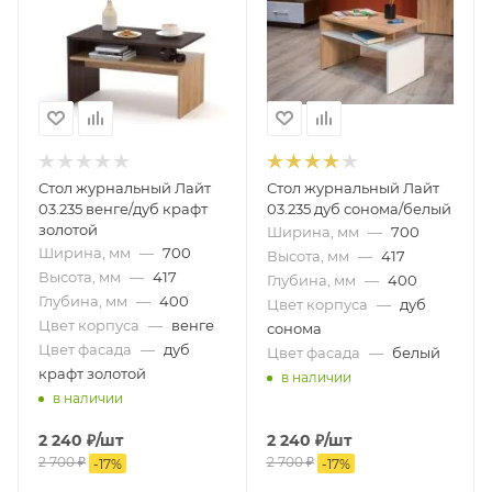
Стол журнальный Лайт
Стол журнальный Лайт
03.235 венге/дуб крафт
03.235 дуб сонома/белый
золотой
Ширина, мм
—
700
Ширина, мм
—
700
Высота, мм
—
417
Высота, мм
—
417
Глубина, мм
—
400
Глубина, мм
—
400
Цвет корпуса
—
дуб
Цвет корпуса
—
венге
сонома
Цвет фасада
—
дуб
Цвет фасада
—
белый
крафт золотой
в наличии
в наличии
2 240
₽
/шт
2 240
₽
/шт
2 700
₽
2 700
₽
-
17
%
-
17
%