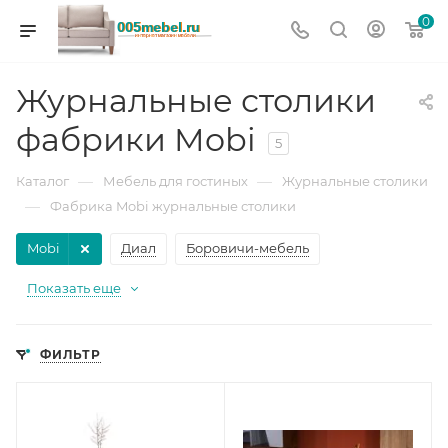
0
Журнальные столики
фабрики Mobi
5
—
—
Каталог
Мебель для гостиных
Журнальные столики
—
Фабрика Mobi журнальные столики
Mobi
Диал
Боровичи-мебель
Показать еще
ФИЛЬТР