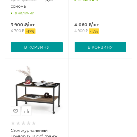
сонома
в наличии
3 900
₽
/шт
4 060
₽
/шт
4 700
₽
4 900
₽
-
17
%
-
17
%
В КОРЗИНУ
В КОРЗИНУ
Стол журнальный
Трувор 12.19 дуб гранж