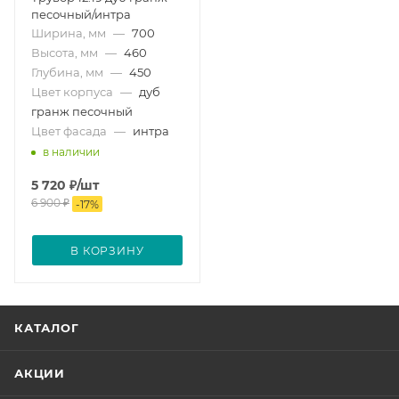
песочный/интра
Ширина, мм
—
700
Высота, мм
—
460
Глубина, мм
—
450
Цвет корпуса
—
дуб
гранж песочный
Цвет фасада
—
интра
в наличии
5 720
₽
/шт
6 900
₽
-
17
%
В КОРЗИНУ
КАТАЛОГ
АКЦИИ