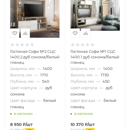
Гостиная Софи №2 СЦС
Гостиная Софи №1 СЦС
1400.2 дуб сонома/белый
1400.1 дуб сонома/белый
глянец
глянец
Ширина, мм
—
1400
Ширина, мм
—
1400
Высота, мм
—
1710
Высота, мм
—
1730
Глубина, мм
—
540
Глубина, мм
—
450
Цвет корпуса
—
дуб
Цвет корпуса
—
дуб
сонома
сонома
Цвет фасада
—
белый
Цвет фасада
—
белый
глянец
глянец
в наличии
в наличии
8 950
₽
/шт
10 370
₽
/шт