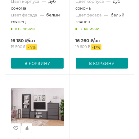
Цвет корпуса
—
дуб
Цвет корпуса
—
дуб
сонома
сонома
Цвет фасада
—
белый
Цвет фасада
—
белый
глянец
глянец
в наличии
в наличии
16 180
₽
/шт
16 260
₽
/шт
19 500
₽
19 600
₽
-
17
%
-
17
%
В КОРЗИНУ
В КОРЗИНУ