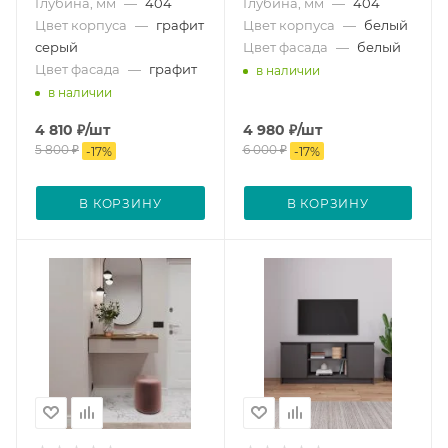
Глубина, мм
—
404
Глубина, мм
—
404
Цвет корпуса
—
графит
Цвет корпуса
—
белый
серый
Цвет фасада
—
белый
Цвет фасада
—
графит
в наличии
в наличии
4 810
₽
/шт
4 980
₽
/шт
5 800
₽
6 000
₽
-
17
%
-
17
%
В КОРЗИНУ
В КОРЗИНУ