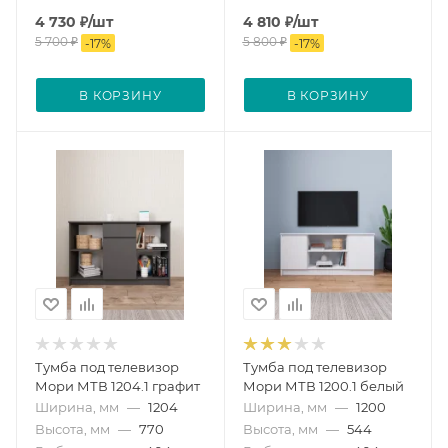
4 730
₽
/шт
4 810
₽
/шт
5 700
₽
5 800
₽
-
17
%
-
17
%
В КОРЗИНУ
В КОРЗИНУ
Тумба под телевизор
Тумба под телевизор
Мори МТВ 1204.1 графит
Мори МТВ 1200.1 белый
Ширина, мм
—
1204
Ширина, мм
—
1200
Высота, мм
—
770
Высота, мм
—
544