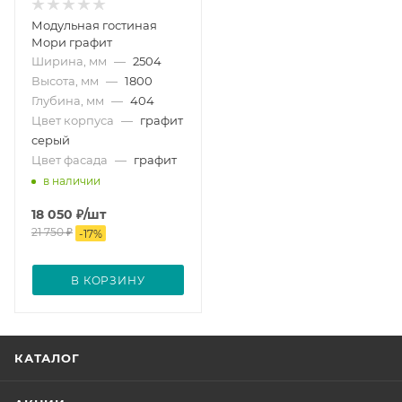
Модульная гостиная
Мори графит
Ширина, мм
—
2504
Высота, мм
—
1800
Глубина, мм
—
404
Цвет корпуса
—
графит
серый
Цвет фасада
—
графит
в наличии
18 050
₽
/шт
21 750
₽
-
17
%
В КОРЗИНУ
КАТАЛОГ