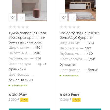
Тумба подвесная Роза
Комод-тумба Ланс К202
900.2 орех франклин/
белый/дуб бунратти
бежевый скин ройс
Ширина, мм
—
1710
Ширина, мм
—
904
Высота, мм
—
560
Высота, мм
—
200
Глубина, мм
—
430
Глубина, мм
—
354
Цвет корпуса
—
дуб
Цвет корпуса
—
орех
бунратти
франклин
Цвет фасада
—
белый
Цвет фасада
—
в наличии
бежевый скин
в наличии
4 310
₽
/шт
8 460
₽
/шт
5 200
₽
10 200
₽
-
17
%
-
17
%