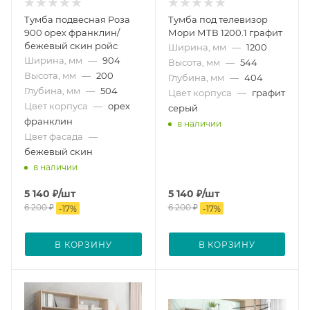
Тумба подвесная Роза
Тумба под телевизор
900 орех франклин/
Мори МТВ 1200.1 графит
бежевый скин ройс
Ширина, мм
—
1200
Ширина, мм
—
904
Высота, мм
—
544
Высота, мм
—
200
Глубина, мм
—
404
Глубина, мм
—
504
Цвет корпуса
—
графит
Цвет корпуса
—
орех
серый
франклин
в наличии
Цвет фасада
—
бежевый скин
в наличии
5 140
₽
/шт
5 140
₽
/шт
6 200
₽
6 200
₽
-
17
%
-
17
%
В КОРЗИНУ
В КОРЗИНУ