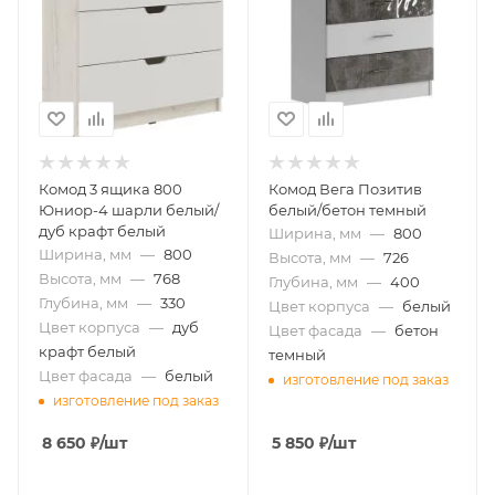
Комод 3 ящика 800
Комод Вега Позитив
Юниор-4 шарли белый/
белый/бетон темный
дуб крафт белый
Ширина, мм
—
800
Ширина, мм
—
800
Высота, мм
—
726
Высота, мм
—
768
Глубина, мм
—
400
Глубина, мм
—
330
Цвет корпуса
—
белый
Цвет корпуса
—
дуб
Цвет фасада
—
бетон
крафт белый
темный
Цвет фасада
—
белый
изготовление под заказ
изготовление под заказ
8 650
₽
/шт
5 850
₽
/шт