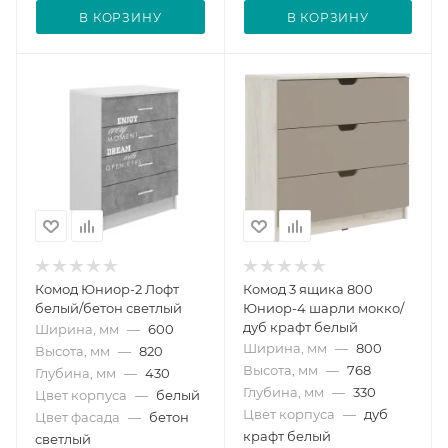
В КОРЗИНУ
В КОРЗИНУ
Комод Юниор-2 Лофт
Комод 3 ящика 800
белый/бетон светлый
Юниор-4 шарли мокко/
дуб крафт белый
Ширина, мм
—
600
Ширина, мм
—
800
Высота, мм
—
820
Высота, мм
—
768
Глубина, мм
—
430
Глубина, мм
—
330
Цвет корпуса
—
белый
Цвет корпуса
—
дуб
Цвет фасада
—
бетон
крафт белый
светлый