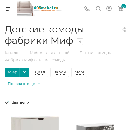
0
Детские комоды
фабрики Миф
4
—
—
—
Каталог
Мебель для детской
Детские комоды
Фабрика Миф детские комоды
Миф
Диал
Зарон
Mobi
Показать еще
ФИЛЬТР