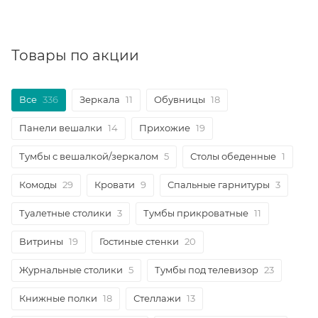
Товары по акции
Все
336
Зеркала
11
Обувницы
18
Панели вешалки
14
Прихожие
19
Тумбы с вешалкой/зеркалом
5
Столы обеденные
1
Комоды
29
Кровати
9
Спальные гарнитуры
3
Туалетные столики
3
Тумбы прикроватные
11
Витрины
19
Гостиные стенки
20
Журнальные столики
5
Тумбы под телевизор
23
Книжные полки
18
Стеллажи
13