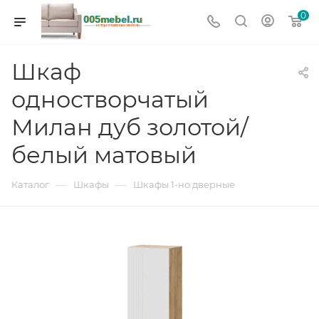
0
Шкаф
одностворчатый
Милан дуб золотой/
белый матовый
—
—
Каталог
Шкафы
Шкафы 1-но дверные