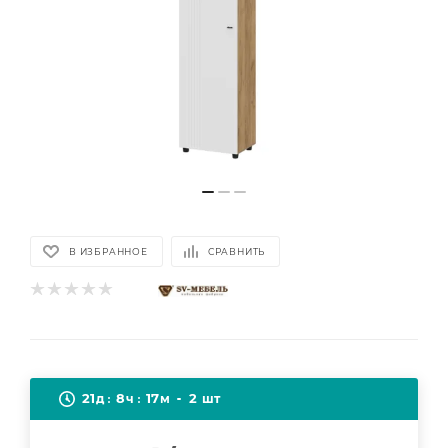
В ИЗБРАННОЕ
СРАВНИТЬ
21
8
17
2
д
ч
м
шт