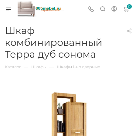
0
Шкаф
комбинированный
Терра дуб сонома
—
—
Каталог
Шкафы
Шкафы 1-но дверные