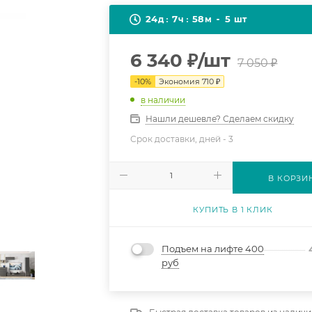
24
7
58
5
д
ч
м
шт
6 340
₽
/шт
7 050
₽
-
10
%
Экономия
710
₽
в наличии
Нашли дешевле? Сделаем скидку
Срок доставки, дней -
3
В КОРЗИ
КУПИТЬ В 1 КЛИК
Подъем на лифте 400
руб