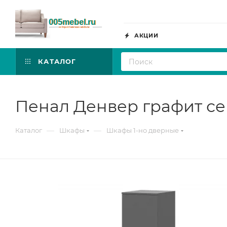
АКЦИИ
КАТАЛОГ
Пенал Денвер графит с
—
—
Каталог
Шкафы
Шкафы 1-но дверные