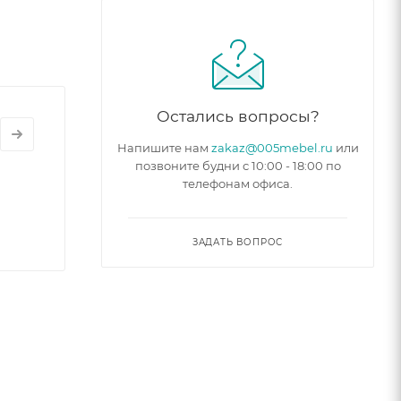
нарные
е
Остались вопросы?
Напишите нам
zakaz@005mebel.ru
или
ии.
позвоните будни с 10:00 - 18:00 по
телефонам офиса.
ановки.
ЗАДАТЬ ВОПРОС