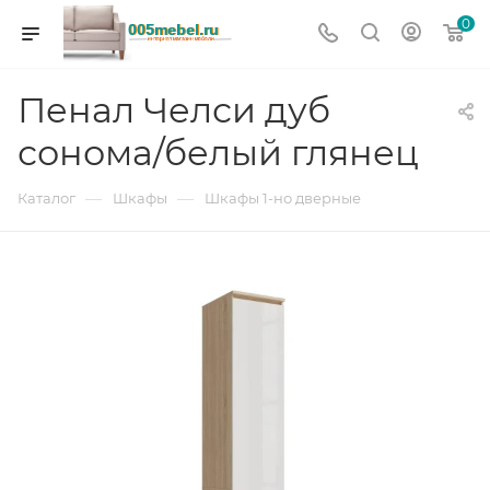
0
Пенал Челси дуб
сонома/белый глянец
—
—
Каталог
Шкафы
Шкафы 1-но дверные