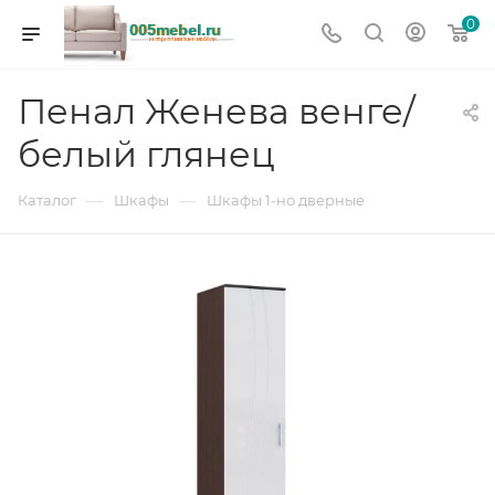
0
Пенал Женева венге/
белый глянец
—
—
Каталог
Шкафы
Шкафы 1-но дверные