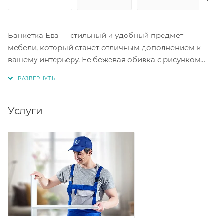
Банкетка Ева — стильный и удобный предмет
мебели, который станет отличным дополнением к
вашему интерьеру. Ее бежевая обивка с рисунком
придает свежесть и легкость дизайну. Компактные
размеры (ШхВхГ — 38х38х45 см) позволяют
разместить банкетку даже в небольшом
пространстве. Устойчивая конструкция на трёх
Услуги
ножках в цвете «тик» обеспечивает надежность и
долговечность. Мягкое сиденье банкетки делает её
комфортной для отдыха.