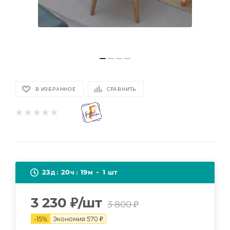
В ИЗБРАННОЕ
СРАВНИТЬ
23
20
19
1
д
ч
м
шт
3 230
₽
/шт
3 800
₽
-
15
%
Экономия
570
₽