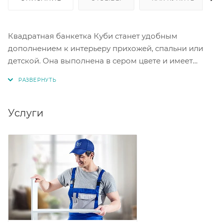
Квадратная банкетка Куби станет удобным
дополнением к интерьеру прихожей, спальни или
детской. Она выполнена в сером цвете и имеет
размеры 41х41х45 см. Прочные ножки цвета «иней»
обеспечивают надёжность конструкции, которая
выдерживает нагрузку до 90 кг. Эта банкетка —
отличное решение для небольших пространств
Услуги
благодаря своим компактным размерам.