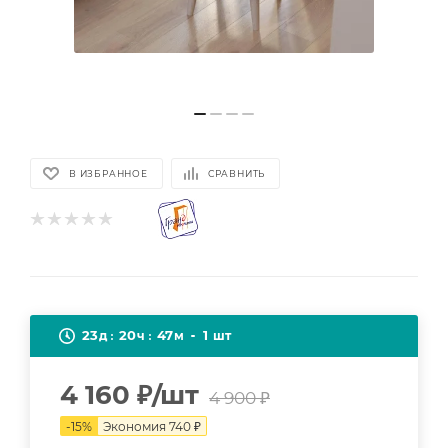
В ИЗБРАННОЕ
СРАВНИТЬ
23
20
47
1
д
ч
м
шт
4 160
₽
/шт
4 900
₽
-
15
%
Экономия
740
₽