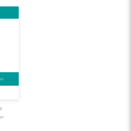
НУ
я
от