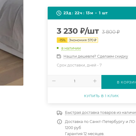
23
22
13
1
д
ч
м
шт
3 230
₽
/шт
3 800
₽
-
15
%
Экономия
570
₽
в наличии
Нашли дешевле? Сделаем скидку
Срок доставки, дней -
7
В КОРЗИ
КУПИТЬ В 1 КЛИК
Быстрая доставка товаров из наличи
Доставка по Санкт-Петербургу и ЛО 
1200 руб
Гарантия 12 месяцев.