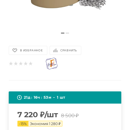
В ИЗБРАННОЕ
СРАВНИТЬ
21
16
53
1
д
ч
м
шт
7 220
₽
/шт
8 500
₽
-
15
%
Экономия
1 280
₽