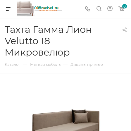
0
Тахта Гамма Лион
Velutto 18
Микровелюр
—
—
Каталог
Мягкая мебель
Диваны прямые