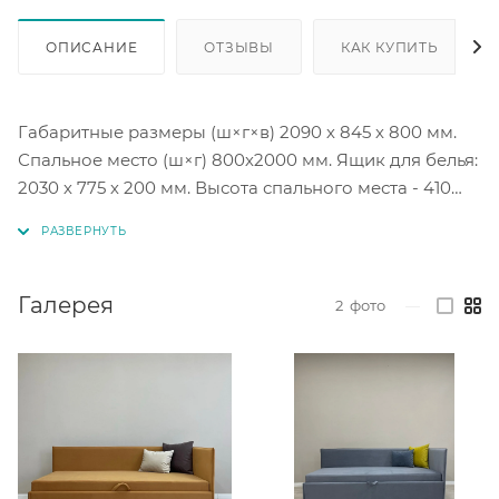
ОПИСАНИЕ
ОТЗЫВЫ
КАК КУПИТЬ
Габаритные размеры (ш×г×в) 2090 х 845 х 800 мм.
Спальное место (ш×г) 800х2000 мм. Ящик для белья:
2030 х 775 х 200 мм. Высота спального места - 410
мм.
Наполнение матраса: пружинный блок.
Галерея
2
фото
—
Направление угла правая Г или левая 7
(необходимо указывать при заказе).
Подушки входят в комплект
Задняя спинка обшита технической тканью.