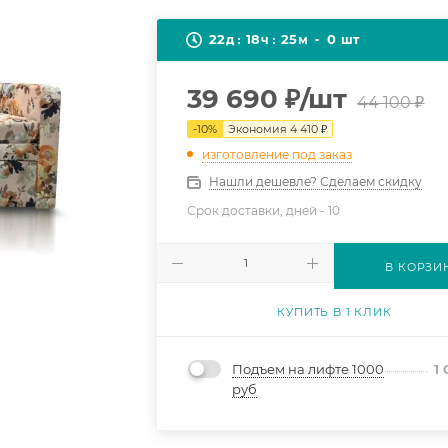
22
18
25
0
д
ч
м
шт
39 690
₽
/шт
44 100
₽
-
10
%
Экономия
4 410
₽
изготовление под заказ
Нашли дешевле? Сделаем скидку
Срок доставки, дней -
10
В КОРЗИ
КУПИТЬ В 1 КЛИК
Подъем на лифте 1000
1
руб