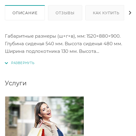
ОПИСАНИЕ
ОТЗЫВЫ
КАК КУПИТЬ
Габаритные размеры (ш×г×в), мм: 1520×880×900.
Глубина сиденья 540 мм. Высота сиденья 480 мм.
Ширина подлокотника 130 мм. Высота
подлокотника 620 мм. Высота опор 200 мм.
Цвет опор на выбор: шоколад, венге, белый,
натуральное дерево.
Услуги
Без механизма трансформации
Наполнение матраса: ППУ
Под заказ цветовое исполнение в коллекции ткани
велюр. Коллекция Velutto более 20 цветовых